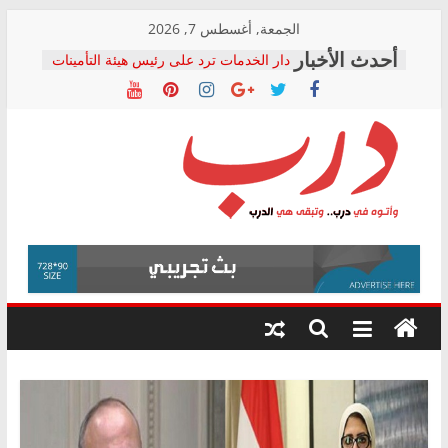
Skip
الجمعة, أغسطس 7, 2026
to
دار الخدمات ترد على رئيس هيئة التأمينات
content
بعد مؤتمره الصحفي: إنكار الأزمة لا ينهي
معاناة أصحاب المعاشات.. ونطالب بكشف
الشركة المنفذة
فرحات سليمان يكتب: القطاع الصحي إلى
أين؟
حزب التحالف الشعبي يطلق لجنة “الحق
درب
في الصحة” بالإسكندرية لرصد الانتهاكات
ودعم المرضى
صور .. اعتماد الرسومات النهائية للقرار
وأتوه
الوزاري لمدينة الصحفيين.. وانتهاء أعمال
في
إنشاء المبنى الإداري
درب..
المجلس القومي لحقوق الإنسان يعلن
وتبقى
متابعة قضية الدكتور محمد زهران.. ويؤكد:
هي
قرينة البراءة وضمانات المحاكمة العادلة
حق أصيل
الدرب