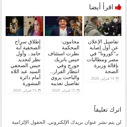
تفاصيل الإعلان
محامون:
إطلاق سراح
عن أول إصابة
المحكمة
الصحفية آية
بـ”كورونا” في
نظرت استئناف
حامد.. وأول
مصر ومطالبات
حبس باتريك
نظر لتجديد
بإقالة وزيرة
جورج وفي
حبس الصحفي
الصحة
انتظار القرار..
السيد عبد اللاه
والباحث يروي
أمام دائرة
14 فبراير، 2020
تفاصيل تعذيبه
المشورة
15 فبراير، 2020
15 فبراير، 2020
اترك تعليقاً
لن يتم نشر عنوان بريدك الإلكتروني.
الحقول الإلزامية