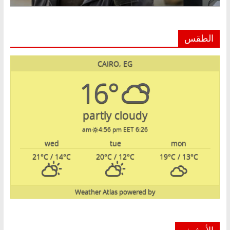
الطقس
CAIRO, EG
16°
partly cloudy
4:56 pm EET
6:26 am
wed
tue
mon
21
°C
/ 14
°C
20
°C
/ 12
°C
19
°C
/ 13
°C
Weather Atlas
powered by
الأرشيف