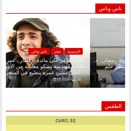
ناس وناس
مصر
ناس وناس
الرئيسية
مصر
 على الإفطار وبلكونة بلا زينة رمضان.. د.
مقعد شاغر على
 فاروق خبير اقتصادي في انتظار حلم
طالب الهندسة ي
أحلى سنين عمره بتضيع في السجن
15 مارس، 2026
الطقس
CAIRO, EG