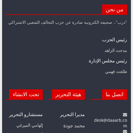
من نحن
"درب".. صحيفة الكترونية صادرة عن حزب التحالف الشعبي الاشتراكي
رئيس الحزب
مدحت الزاهد
رئيس مجلس الإدارة
طلعت فهمي
اتصل بنا
هيئة التحرير
تحت الانشاء
مديرا التحرير
مستشارو التحرير
desk@daaarb.co
m
إلهامي الميرغي
محمد جودة