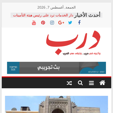
Skip
الجمعة, أغسطس 7, 2026
to
دار الخدمات ترد على رئيس هيئة التأمينات
content
بعد مؤتمره الصحفي: إنكار الأزمة لا ينهي
معاناة أصحاب المعاشات.. ونطالب بكشف
الشركة المنفذة
فرحات سليمان يكتب: القطاع الصحي إلى
أين؟
حزب التحالف الشعبي يطلق لجنة “الحق
درب
في الصحة” بالإسكندرية لرصد الانتهاكات
ودعم المرضى
صور .. اعتماد الرسومات النهائية للقرار
وأتوه
الوزاري لمدينة الصحفيين.. وانتهاء أعمال
في
إنشاء المبنى الإداري
درب..
المجلس القومي لحقوق الإنسان يعلن
وتبقى
متابعة قضية الدكتور محمد زهران.. ويؤكد:
هي
قرينة البراءة وضمانات المحاكمة العادلة
حق أصيل
الدرب