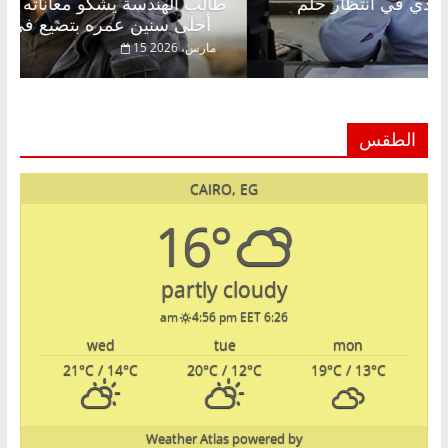
بدالخالق فاروق خبير اقتصادي في انتظار حلم
طالب ا
حرية ولمة الحبايب
أحلى سنين عمره بتضيع في السجن
22 فبراير، 2026
15 مارس، 26
الطقس
CAIRO, EG
16°
partly cloudy
4:56 pm EET
6:26 am
wed
tue
mon
21
°C
/ 14
°C
20
°C
/ 12
°C
19
°C
/ 13
°C
Weather Atlas
powered by