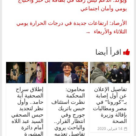
يومي وأمان اجتماعي
الأرصاد: ارتفاعات جديدة في درجات الحرارة يومي
الثلاثاء والأربعاء
→
تفاصيل الإعلان
محامون:
إطلاق سراح
عن أول إصابة
المحكمة
الصحفية آية
بـ”كورونا” في
نظرت استئناف
حامد.. وأول
مصر ومطالبات
حبس باتريك
نظر لتجديد
بإقالة وزيرة
جورج وفي
حبس الصحفي
الصحة
انتظار القرار..
السيد عبد اللاه
والباحث يروي
أمام دائرة
14 فبراير، 2020
تفاصيل تعذيبه
المشورة