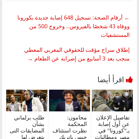
←
أرقام الصحة: تسجيل 648 إصابة جديدة بكورونا
ووفاة 43 شخصًا بالفيروس.. وخروج 500 من
المستشفيات
إطلاق سراح مؤقت للحقوقي المغربي المعطي
منجب بعد 3 أسابيع من إضرابه عن الطعام
→
تفاصيل الإعلان
محامون:
طلب برلماني
عن أول إصابة
المحكمة
بشأن
بـ”كورونا” في
نظرت استئناف
المضايقات التى
مصر ومطالبات
حبس باتريك
يتعرض لها