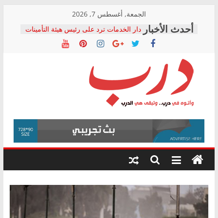
Skip
الجمعة, أغسطس 7, 2026
to
دار الخدمات ترد على رئيس هيئة التأمينات
content
بعد مؤتمره الصحفي: إنكار الأزمة لا ينهي
معاناة أصحاب المعاشات.. ونطالب بكشف
الشركة المنفذة
فرحات سليمان يكتب: القطاع الصحي إلى
أين؟
حزب التحالف الشعبي يطلق لجنة “الحق
درب
في الصحة” بالإسكندرية لرصد الانتهاكات
ودعم المرضى
صور .. اعتماد الرسومات النهائية للقرار
وأتوه
الوزاري لمدينة الصحفيين.. وانتهاء أعمال
في
إنشاء المبنى الإداري
درب..
المجلس القومي لحقوق الإنسان يعلن
وتبقى
متابعة قضية الدكتور محمد زهران.. ويؤكد:
هي
قرينة البراءة وضمانات المحاكمة العادلة
حق أصيل
الدرب