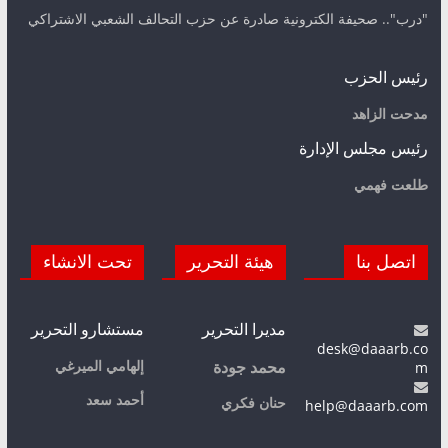
"درب".. صحيفة الكترونية صادرة عن حزب التحالف الشعبي الاشتراكي
رئيس الحزب
مدحت الزاهد
رئيس مجلس الإدارة
طلعت فهمي
اتصل بنا
هيئة التحرير
تحت الانشاء
مديرا التحرير
مستشارو التحرير
desk@daaarb.co
m
إلهامي الميرغي
محمد جودة
أحمد سعد
حنان فكري
help@daaarb.com