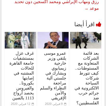
رزق ومهاب الإبراشي ومحمد أكسجين دون تحديد
موعد
→
بعد قائمة
عمرو موسى
غرف عزل
الشركات
يلتقي وزير
بمستشفيات
المتعاونة مع
خارجية
جامعة القاهرة
المستوطنات..
زيمبابوي
للحالات
كيف تتورط
ويشارك في
المشتبه في
شركات
جلستي آلية
إصابتها
السياحة
مراجعة
بكورونا..
الالكترونية في
النظراء والسلم
والفيروس
جرائم حرب
والأمن
يحصد أرواح
ضد
الإفريقي
1113 بالصين
الفلسطينين؟
9 فبراير، 2020
12 فبراير، 2020