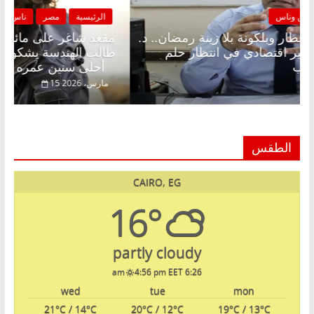
الرئيسية
مصر
ناس وناس
ا
مقعد شاغر على الإفطار وبلكونة بلا زينة رمضان.. د.
مقع
عبدالخالق فاروق خبير اقتصادي في انتظار حلم
طال
الحرية ولمة الحبايب
أحلى سنين عمره بتضيع في السجن
22 فبراير، 2026
15 
الطقس
CAIRO, EG
16°
partly cloudy
4:56 pm EET
6:26 am
wed
tue
mon
21
°C
/ 14
°C
20
°C
/ 12
°C
19
°C
/ 13
°C