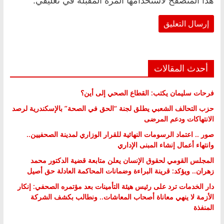
هذا المتصفح لاستخدامها المرة المقبلة في تعليقي.
أحدث المقالات
فرحات سليمان يكتب: القطاع الصحي إلى أين؟
حزب التحالف الشعبي يطلق لجنة “الحق في الصحة” بالإسكندرية لرصد
الانتهاكات ودعم المرضى
صور .. اعتماد الرسومات النهائية للقرار الوزاري لمدينة الصحفيين..
وانتهاء أعمال إنشاء المبنى الإداري
المجلس القومي لحقوق الإنسان يعلن متابعة قضية الدكتور محمد
زهران.. ويؤكد: قرينة البراءة وضمانات المحاكمة العادلة حق أصيل
دار الخدمات ترد على رئيس هيئة التأمينات بعد مؤتمره الصحفي: إنكار
الأزمة لا ينهي معاناة أصحاب المعاشات.. ونطالب بكشف الشركة
المنفذة