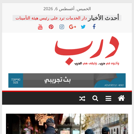
Skip
الخميس, أغسطس 6, 2026
to
دار الخدمات ترد على رئيس هيئة التأمينات
content
بعد مؤتمره الصحفي: إنكار الأزمة لا ينهي
معاناة أصحاب المعاشات.. ونطالب بكشف
الشركة المنفذة
فرحات سليمان يكتب: القطاع الصحي إلى
أين؟
حزب التحالف الشعبي يطلق لجنة “الحق
درب
في الصحة” بالإسكندرية لرصد الانتهاكات
ودعم المرضى
صور .. اعتماد الرسومات النهائية للقرار
وأتوه
الوزاري لمدينة الصحفيين.. وانتهاء أعمال
في
إنشاء المبنى الإداري
درب..
المجلس القومي لحقوق الإنسان يعلن
وتبقى
متابعة قضية الدكتور محمد زهران.. ويؤكد:
هي
قرينة البراءة وضمانات المحاكمة العادلة
حق أصيل
الدرب