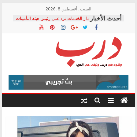
Skip
السبت, أغسطس 8, 2026
to
دار الخدمات ترد على رئيس هيئة التأمينات
content
بعد مؤتمره الصحفي: إنكار الأزمة لا ينهي
معاناة أصحاب المعاشات.. ونطالب بكشف
الشركة المنفذة
فرحات سليمان يكتب: القطاع الصحي إلى
أين؟
حزب التحالف الشعبي يطلق لجنة “الحق
درب
في الصحة” بالإسكندرية لرصد الانتهاكات
ودعم المرضى
صور .. اعتماد الرسومات النهائية للقرار
وأتوه
الوزاري لمدينة الصحفيين.. وانتهاء أعمال
في
إنشاء المبنى الإداري
درب..
المجلس القومي لحقوق الإنسان يعلن
وتبقى
متابعة قضية الدكتور محمد زهران.. ويؤكد:
هي
قرينة البراءة وضمانات المحاكمة العادلة
حق أصيل
الدرب