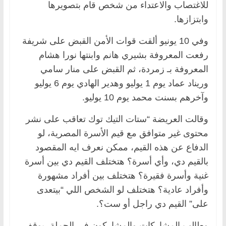
للاغتصاب والاعتداء من شخص قام بتصويرها
وابتزازها.
وفي 10 يونيو ألقت قوات الأمن القبض على شريفة
رفعت المعروفة بشيري هانم وابنتها نورا هشام
المعروفة بـ زمردة، ثم القبض على منار سامي
وريناد عماد يوم 1 يوليو وهدير الهادي يوم 6 يوليو
وآخرهم بسنت محمد يوم 10 يوليو.
وقالت العريضة “ستات التيك توك تعاقب على نشر
محتوى غير متوافق مع قيم الأسرة المصرية، لو
الدفاع عن هذه القيم، ممكن نعرف ايه المقصود
بالقيم دي، وأي أسرة؟ هتختلف القيم دي بين أسرة
غنية وأسرة فقيرة؟ هتختلف بين أفراد مشهورة
وأفراد عادية؟ هتختلف لو الشخص اللي “بيتعدى
على” القيم دي راجل أو ست؟.
وطالب المشاركات والمشاركون في الحملة، بوقف