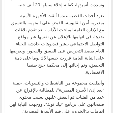
وسددت أسرتها، كفالة إخلاء سبيلها 20 ألف جنيه.
تعود أحداث القضية عندما ألقت الأجهزة الأمنية
بمديرية أمن القليوبية، القبض على المتهمة بالتنسيق
مع الإدارة العامة لمباحث الآداب، بعد تقدم بلاغات
ضدها، في اتهامها بالإعلان عن نفسها عبر مواقع
التواصل الاجتماعي بنشر فيديوهات خادشة للحياء
العام بقصد التحريض على الفسق والفجور، وبعرضها
على النيابة العامة قررت حبسها 15 يوما على ذمة
التحقيق، وتم إحالتها إلى محكمة جنح طنطا
الاقتصادية.
وأطلقت مجموعة من الناشطات والنسويات، حملة
“بعد إذن الأسرة المصرية”، للمطالبة بالإفراج عن
عدد من الفتيات تم القبض عليهن بسبب محتوى
صفحاتهن على برنامج “تيك توك”، ووجهت النيابة لهن
اتهامات بـ”الخروج على قيم الأسرة المصرية”.