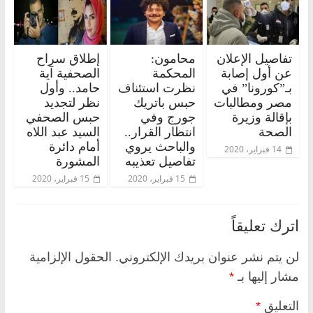
تفاصيل الإعلان
محامون:
إطلاق سراح
عن أول إصابة
المحكمة
الصحفية آية
بـ”كورونا” في
نظرت استئناف
حامد.. وأول
مصر ومطالبات
حبس باتريك
نظر لتجديد
بإقالة وزيرة
جورج وفي
حبس الصحفي
الصحة
انتظار القرار..
السيد عبد اللاه
والباحث يروي
أمام دائرة
14 فبراير، 2020
تفاصيل تعذيبه
المشورة
15 فبراير، 2020
15 فبراير، 2020
اترك تعليقاً
لن يتم نشر عنوان بريدك الإلكتروني.
الحقول الإلزامية
مشار إليها بـ
*
التعليق
*