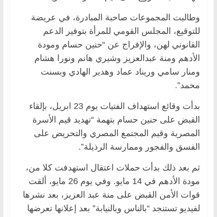
وطالبت المجموعات صاحبة المبادرة، في عريضة
للتوقيع، المجلس القومي للمرأة بتوفير الدعم
القانوني لهن، والإفراج عن “حنين حسام ومودة
الأدهم ومنة عبدالعزيز وشيري هانم ونورا هشام
ومنار سامي وريناد عماد وهدير الهادي وبسنت
محمد”.
بدأت وقائع استهداف الفتيات يوم 23 ابريل، بإلقاء
القبض على حنين حسام بتهمة “تهديد قيم الأسرة
المصرية وقيم المجتمع المصري والتحريض على
الفسق والفجور وممارسة الرذيلة”.
ثم بعد ذلك بدأت حملات اعتقال استهدفت كلا من،
مودة الأدهم في 14 مايو. وفي يوم 26 مايو، ألقت
قوات الأمن القبض على منة عبد العزيز، بعد نشرها
لفيديو تستنجد “بالناس وبالنيابة” بعد إعلانها تعرضها