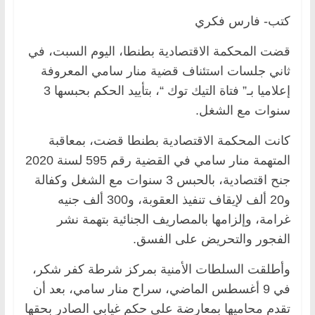
كتب- فارس فكري
قضت المحكمة الاقتصادية بطنطا، اليوم السبت، في
ثاني جلسات استئناف قضية منار سامي المعروفة
إعلاميا بـ” فتاة التيك توك “، بتأييد الحكم بحبسها 3
سنوات مع الشغل.
كانت المحكمة الاقتصادية بطنطا قضت، بمعاقبة
المتهمة منار سامي في القضية رقم 595 لسنة 2020
جنح اقتصادية، بالحبس 3 سنوات مع الشغل وكفالة
و20 ألف لإيقاف تنفيذ العقوبة، و300 ألف جنيه
غرامة، وإلزامها بالمصاريف الجنائية بتهمة نشر
الفجور والتحريض على الفسق.
وأطلقت السلطات الأمنية بمركز شرطة كفر شكر،
في 9 أغسطس الماضي، سراح منار سامي، بعد أن
تقدم محاميها بمعارضة على حكم غيابي الصادر بحقها