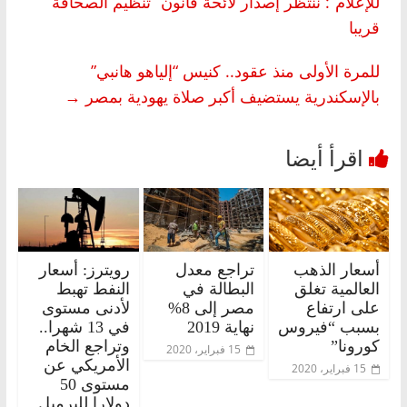
للإعلام”: ننتظر إصدار لائحة قانون “تنظيم الصحافة”
قريبا
للمرة الأولى منذ عقود.. كنيس “إلياهو هانبي”
بالإسكندرية يستضيف أكبر صلاة يهودية بمصر
→
أسعار الذهب
تراجع معدل
رويترز: أسعار
العالمية تغلق
البطالة في
النفط تهبط
على ارتفاع
مصر إلى 8%
لأدنى مستوى
بسبب “فيروس
نهاية 2019
في 13 شهرا..
كورونا”
وتراجع الخام
15 فبراير، 2020
الأمريكي عن
15 فبراير، 2020
مستوى 50
دولارا للبرميل