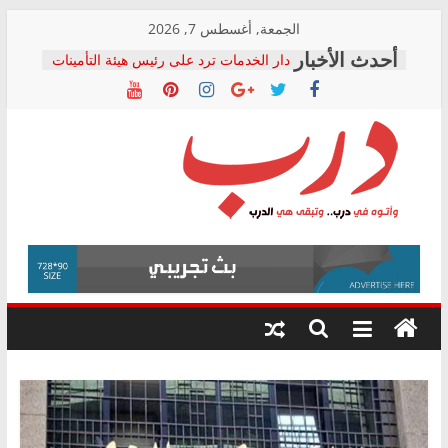
Skip
الجمعة, أغسطس 7, 2026
to
دار الخدمات ترد على رئيس هيئة التأمينات
content
بعد مؤتمره الصحفي: إنكار الأزمة لا ينهي
معاناة أصحاب المعاشات.. ونطالب بكشف
الشركة المنفذة
فرحات سليمان يكتب: القطاع الصحي إلى
أين؟
حزب التحالف الشعبي يطلق لجنة “الحق
درب
في الصحة” بالإسكندرية لرصد الانتهاكات
ودعم المرضى
صور .. اعتماد الرسومات النهائية للقرار
وأتوه
الوزاري لمدينة الصحفيين.. وانتهاء أعمال
في
إنشاء المبنى الإداري
درب..
المجلس القومي لحقوق الإنسان يعلن
وتبقى
متابعة قضية الدكتور محمد زهران.. ويؤكد:
هي
قرينة البراءة وضمانات المحاكمة العادلة
حق أصيل
الدرب