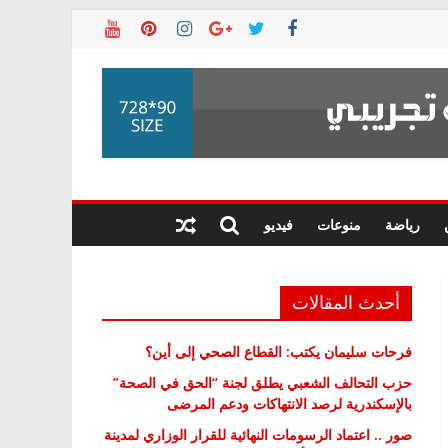
رياضة
منوعات
فيديو
أحدث المقالات
فرحات سليمان يكتب: القطاع الصحي إلى أين؟
حزب التحالف الشعبي يطلق لجنة “الحق في الصحة”
بالإسكندرية لرصد الانتهاكات ودعم المرضى
صور .. اعتماد الرسومات النهائية للقرار الوزاري لمدينة