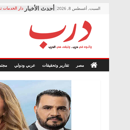
Skip
السبت, أغسطس 8, 2026
دار الخدمات تر
to
بعد مؤتمره الص
معاناة أصحاب
content
الشركة المنفذ
فرحات سليمان
درب
أين؟
حزب التحالف 
في الصحة” بال
وأتوه
ودعم المرضى
صور .. اعتماد 
في
مصر
تقارير وتحقيقات
عربي ودولي
مجتم
الوزاري لمدينة
درب..
إنشاء المبنى ا
وتبقى
المجلس القومي
هي
متابعة قضية ال
الدرب
قرينة البراءة 
حق أصيل