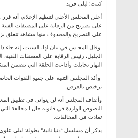
كتبت: ليلى فريد
أعلن المجلس الأعلى لتنظيم الإعلام، أنه قرر 
على تصريح من الرقابة على المصنفات الفنية وت
ر
ناس وناس
الرئيسية
مصر
ناس وناس
على التصريح والمحذوف منها مشاهد تتعلق بزن
 فاروق.. خبير اقتصادي
في ذكرى رحيله.. د. نور فرحات 
ميلاده وحيداً على أبواب
قانوني دافع عن قضايا الوطن وا
وقال المجلس في بيان لها، السبت، إنه جاء ذل
للحرية (بروفايل)
الجليل، رئيس الرقابة على المصنفات الفنية، الذ
26 يناير، 2026
النهار تحايلت وأذاعت الحلقة التي تتضمن الم
وأكد المجلس التنبيه على جميع القنوات الح
ترخيص بالعرض.
وأضاف المجلس أنه لن يتوانى في تطبيق المعايي
النصوص الواردة في قانونه حال المخالفة التي
تمادت في المخالفات.
يذكر أن مسلسل “دنيا تانية” بطولة: ليلى ع