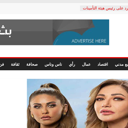
د على رئيس هيئة التأمينات
حفي: إنكار الأزمة لا ينهي
 المعاشات.. ونطالب بكشف
ة
 يكتب: القطاع الصحي إلى
الشعبي يطلق لجنة “الحق
إسكندرية لرصد الانتهاكات
الرسومات النهائية للقرار
ع مدني
اقتصاد
عمال
رأي
ناس وناس
صحافة
ثقافة
فن
 الصحفيين.. وانتهاء أعمال
لإداري
 لحقوق الإنسان يعلن
دكتور محمد زهران.. ويؤكد:
وضمانات المحاكمة العادلة