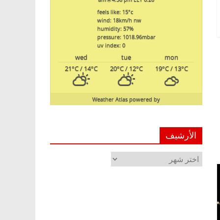
feels like: 15
°c
wind: 18
km/h
nw
humidity: 57
%
pressure: 1018.96
mbar
uv index: 0
wed
tue
mon
21
°C
/ 14
°C
20
°C
/ 12
°C
19
°C
/ 13
°C
Weather Atlas
powered by
الأرشيف
الأرشيف