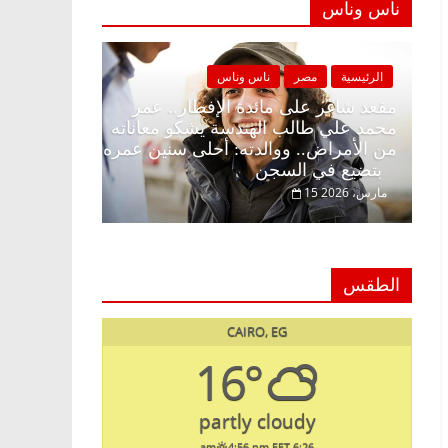
ناس وناس
مصر
ناس وناس
الرئيسية
مصر
ناس وناس
ر على الإفطار وبلكونة بلا زينة
مقعد شاغر على مائدة الإفط
د. عبدالخالق فاروق خبير
محمد علي طالب الهندسة يش
في انتظار حلم الحرية ولمة
من الأمراض.. ووالدته: أح
بتضيع في السجن
15 مارس، 2026
الطقس
CAIRO, EG
16°
partly cloudy
4:56 pm EET
6:26 am