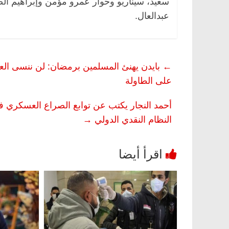
سعيد، سيناريو وحوار عمرو مؤمن وإبراهيم ال
عبدالعال.
←
بايدن يهنئ المسلمين برمضان: لن ننسى العا
على الطاولة
أحمد النجار يكتب عن توابع الصراع العسكري في أو
النظام النقدي الدولي
→