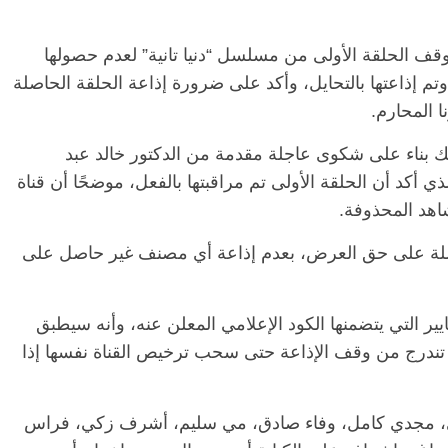
وقف الحلقة الأولى من مسلسل “دنيا تانية” لعدم حصولها
الرئيسية
مصر
ناس وناس
الرئيسية
م إذاعتها بالتحايل، وأكد على ضرورة إذاعة الحلقة الحاصلة
مقعد شاغر على مائدة الإفطار.. يحيى
مقعد شاغ
ا المحارم.
فقيه
حسين عبدالهادي فارس مقاومة
رمضان.. 
نحاز
الخصخصة الذي دافع عن المال العام
اقتصادي 
ك بناء على شكوى عاجلة مقدمة من الدكتور خالد عبد
(بروفايل)
الحبايب
ي أكد أن الحلقة الأولى تم مراقبتها بالفعل، موضحًا أن قناة
21 فبراير، 2026
22 فبراير، 2026
شاهد المحذوفة.
اصلة على حق العرض، بعدم إذاعة أي مصنف غير حاصل على
ر التي يتضمنها الكود الإعلامي المعلن عنه، وأنه سيطبق
 تندرج من وقف الإذاعة حتى سحب ترخيص القناة نفسها إذا
لوي، مجدي كامل، وفاء صادق، مي سليم، أشرف زكي، فراس