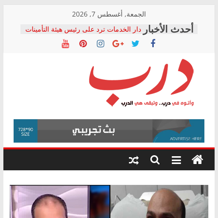
Skip
الجمعة, أغسطس 7, 2026
to
دار الخدمات ترد على رئيس هيئة التأمينات
content
بعد مؤتمره الصحفي: إنكار الأزمة لا ينهي
معاناة أصحاب المعاشات.. ونطالب بكشف
الشركة المنفذة
فرحات سليمان يكتب: القطاع الصحي إلى
أين؟
حزب التحالف الشعبي يطلق لجنة “الحق
درب
في الصحة” بالإسكندرية لرصد الانتهاكات
ودعم المرضى
صور .. اعتماد الرسومات النهائية للقرار
وأتوه
الوزاري لمدينة الصحفيين.. وانتهاء أعمال
في
إنشاء المبنى الإداري
درب..
المجلس القومي لحقوق الإنسان يعلن
وتبقى
متابعة قضية الدكتور محمد زهران.. ويؤكد:
هي
قرينة البراءة وضمانات المحاكمة العادلة
حق أصيل
الدرب