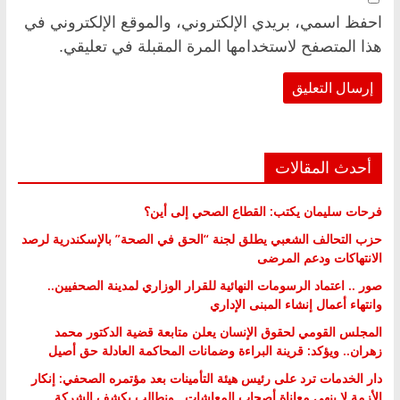
احفظ اسمي، بريدي الإلكتروني، والموقع الإلكتروني في
هذا المتصفح لاستخدامها المرة المقبلة في تعليقي.
أحدث المقالات
فرحات سليمان يكتب: القطاع الصحي إلى أين؟
حزب التحالف الشعبي يطلق لجنة “الحق في الصحة” بالإسكندرية لرصد
الانتهاكات ودعم المرضى
صور .. اعتماد الرسومات النهائية للقرار الوزاري لمدينة الصحفيين..
وانتهاء أعمال إنشاء المبنى الإداري
المجلس القومي لحقوق الإنسان يعلن متابعة قضية الدكتور محمد
زهران.. ويؤكد: قرينة البراءة وضمانات المحاكمة العادلة حق أصيل
دار الخدمات ترد على رئيس هيئة التأمينات بعد مؤتمره الصحفي: إنكار
الأزمة لا ينهي معاناة أصحاب المعاشات.. ونطالب بكشف الشركة