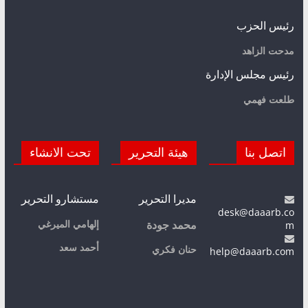
رئيس الحزب
مدحت الزاهد
رئيس مجلس الإدارة
طلعت فهمي
اتصل بنا
هيئة التحرير
تحت الانشاء
مديرا التحرير
مستشارو التحرير
desk@daaarb.co
m
إلهامي الميرغي
محمد جودة
أحمد سعد
حنان فكري
help@daaarb.com