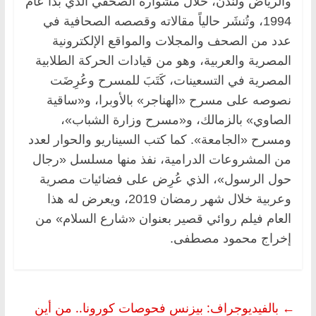
والرياض ولندن، خلال مشواره الصحفي الذي بدأ عام
1994، وتُنشَر حالياً مقالاته وقصصه الصحافية في
عدد من الصحف والمجلات والمواقع الإلكترونية
المصرية والعربية، وهو من قيادات الحركة الطلابية
المصرية في التسعينات، كَتَبَ للمسرح وعُرِضَت
نصوصه على مسرح «الهناجر» بالأوبرا، و«ساقية
الصاوي» بالزمالك، و«مسرح وزارة الشباب»،
ومسرح «الجامعة». كما كتب السيناريو والحوار لعدد
من المشروعات الدرامية، نفذ منها مسلسل «رجال
حول الرسول»، الذي عُرِض على فضائيات مصرية
وعربية خلال شهر رمضان 2019، ويعرض له هذا
العام فيلم روائي قصير بعنوان «شارع السلام» من
إخراج محمود مصطفى.
←
بالفيديوجراف: بيزنس فحوصات كورونا.. من أين