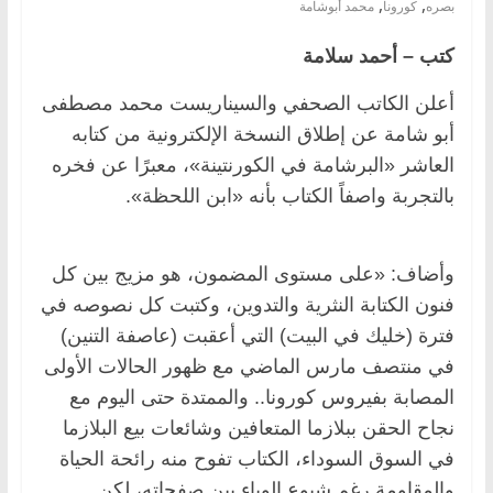
,
,
بصره
كورونا
محمد أبوشامة
كتب – أحمد سلامة
أعلن الكاتب الصحفي والسيناريست محمد مصطفى
أبو شامة عن إطلاق النسخة الإلكترونية من كتابه
العاشر «البرشامة في الكورنتينة»، معبرًا عن فخره
بالتجربة واصفاً الكتاب بأنه «ابن اللحظة».
وأضاف: «على مستوى المضمون، هو مزيج بين كل
فنون الكتابة النثرية والتدوين، وكتبت كل نصوصه في
فترة (خليك في البيت) التي أعقبت (عاصفة التنين)
في منتصف مارس الماضي مع ظهور الحالات الأولى
المصابة بفيروس كورونا.. والممتدة حتى اليوم مع
نجاح الحقن ببلازما المتعافين وشائعات بيع البلازما
في السوق السوداء، الكتاب تفوح منه رائحة الحياة
والمقاومة رغم شيوع الوباء بين صفحاته، لكن