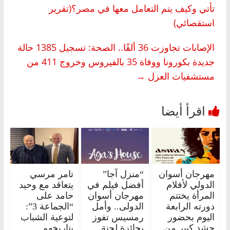
تأتي وكيف يتم التعامل معها في مصر؟(تقرير
استقصائي)
الإصابات تجاوزت 36 ألفًا.. الصحة: تسجيل 1385 حالة
جديدة بكورونا ووفاة 35 بالفيروس وخروج 411 من
مستشفيات العزل
→
مهرجان أسوان
“منزل آجا”
تامر مرسي
الدولي لأفلام
أفضل فيلم في
يتعاقد مع وحيد
المرأة يختتم
مهرجان أسوان
حامد على
دورته الرابعة
الدولى.. وأمل
“الجماعة 3”:
اليوم بحضور
رمسيس تفوز
لتوعية الشباب
حشد كبير من
بجائزة لجنة
بتاريخهم