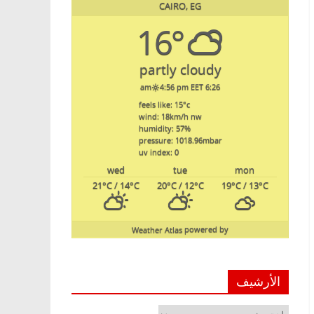
CAIRO, EG
16°
partly cloudy
4:56 pm EET
6:26 am
feels like: 15
°c
wind: 18
km/h
nw
humidity: 57
%
pressure: 1018.96
mbar
uv index: 0
wed
tue
mon
21
°C
/ 14
°C
20
°C
/ 12
°C
19
°C
/ 13
°C
Weather Atlas
powered by
الأرشيف
الأرشيف