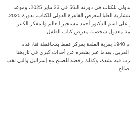
يذكر أنه سيكون موعد افتتاح معرض القاهرة الدولي للكتاب في دورته الـ56 في 23 يناير 2025، وموعد
الختام في 6 فبراير 2025، واختارت اللجنة الاستشارية العليا لمعرض القاهرة الدولي للكتاب، بدورة 2025،
على اسم الدكتور أحمد مستجير العالم والمفكر الكبير،
فاطمة معدول شخصية معرض كتاب الطفل.
يشار إلى أن أمل دنقل المولود في 24 يونيو عام 1940 بقرية القلعة بمركز قفط بمحافظة قنا، قدم
العربي، بعدما عبر بشعره عن أحداث كبرى في تاريخنا
أبرزها نكسة يونيو 1967 والتي أثرت فيه بشدة، وكذلك رفضه للصلح مع إسرائيل والتي لقب
ا تصالح.