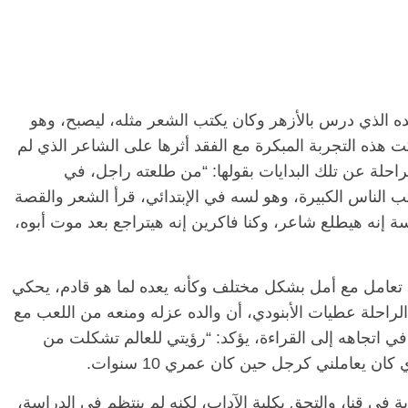
ه الذي درس بالأزهر وكان يكتب الشعر مثله، ليصبح، وهو
هذه التجربة المبكرة مع الفقد أثرها على الشاعر الذي لم
لراحلة عن تلك البدايات بقولها: “من طلعته راجل، في
الرئيسية
مصر
ناس وناس
 الناس الكبيرة، وهو لسه في الإبتدائي، قرأ الشعر والقصة
ناس وناس
مقعد شاغر على مائدة الإفطار.. يحي
سة إنه هيطلع شاعر، وكنا فاكرين إنه هيتراجع بعد موت أبوه،
د. نور فرحات فقيه
حسين عبدالهادي فارس مقاومة
ضايا الوطن وانحاز
الخصخصة الذي دافع عن المال العام
(بروفايل)
لك تعامل مع أمل بشكل مختلف وكأنه يعده لما هو قادم، يحكي
21 فبراير، 2026
“ذكريات الغرفة 8” للمخرجة الراحلة عطيات الأبنودي، أن والده عزله ومنعه من اللعب مع
ًا في اتجاهه إلى القراءة، يؤكد: “رؤيتي للعالم تشكلت من
 يعاملني كرجل حين كان عمري 10 سنوات.
ية في قنا، والتحق بكلية الآداب، لكنه لم ينتظم في الدراسة،