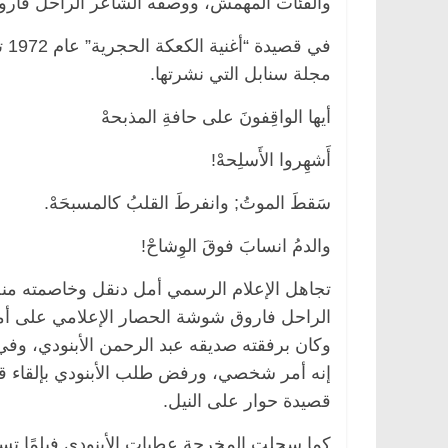
والفئات المهمش، ووصفه الشاعر الراحل فارو
في
مجلة سنابل التي نشرتها.
أيها الواقِفونَ على حافةِ المذبحهْ
أَشهِروا الأَسلِحهْ!
سَقطَ الموتُ; وانفرطَ القلبُ كالمسبحَهْ.
والدمُ انسابَ فوقَ الوِشاحْ!
تجاهل الإعلام الرسمي أمل دنقل وخاصمته منص
الراحل فاروق شوشة الحصار الإعلامي على أمل
وكان برفقته صديقه عبد الرحمن الأبنودي، وفي
إنه أمر شخصي، ورفض طلب الأبنودي بإلقاء ق
قصيدة حوار على النيل.
كما سجلت المخرجة عطيات الأبنودي فيلمًا تس