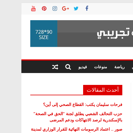
رياضة
منوعات
فيديو
أحدث المقالات
فرحات سليمان يكتب: القطاع الصحي إلى أين؟
حزب التحالف الشعبي يطلق لجنة “الحق في الصحة”
بالإسكندرية لرصد الانتهاكات ودعم المرضى
صور .. اعتماد الرسومات النهائية للقرار الوزاري لمدينة