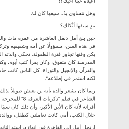
أعيناه عينا أخيك؟!
وهل تتساوى يدٌ.. سيفها كان لك
بيدٍ سيفها أثْكَلك؟
حين بلغ أمل دنقل العاشرة من عمره مات والد
في هذه السن، مسؤولًا عن أمه وشقيقيه وتركت 
يكن وقتها تجاوز فترة الطفولة. تحكي والدته ا
المدرسة كان متفوق، وكان يقرأ كتب أبوه، وكتب
الرئيسية
مصر
ناس وناس
الرئيسية
مصر
والقرآن والإنجيل والتوراة، كل الناس كانت حا
د. عبدالخالق فاروق.. خبير اقتصادي
في ذكرى رحيله.. 
لكنه استمر في إطلاعه”.
يحتفل بذكرى ميلاده وحيداً على أبواب
قانوني دافع عن ق
السبعين (بروفايل)
للحرية (بروفايل)
ربما كان يشعر والده بأنه لن يعيش طويلاً لذ
26 يناير، 2026
26 يناير، 2026
الشاعر في فيلم 
أقرانه لأنه كان الأبن الأكبر، وأن ذلك كان سبب
خلال الكتب، أمي كانت تعاملني كطفل، ووالدي كان
ارتحل أمل إلى القاهرة فور إنهاء دراسته الثانو