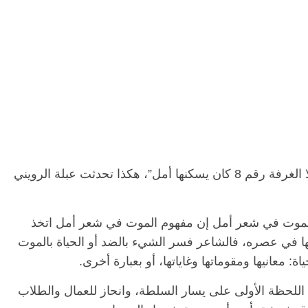
“كلّ غرف معهد السرطان كان يسكنها يأس، إلا الغرفة رقم 8 كان يسكنها أمل”، هكذا تحدثت عبلة الرويني
لموت في شعر أمل إن مفهوم الموت في شعر أمل اتخذ
ومها في عصره، فالشاعر فسر الشيء بالضد أو الحياة بالموت
: معانيها ومقوماتها وغاياتها، أو بعبارة أخرى.
اللحظة الأولى على يسار السلطة، وانحاز للعمال والطلاب