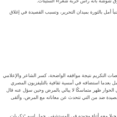
ق شوشة بأنه رأس حربة شعراء الستينات.
 قصيدة “أغنية الكعكة الحجرية” عام 1972 تنبأ أمل بالثورة بميدان التحرير، وتسبب القصيدة في إغلاق
ات التكريم نتيجة مواقفه الواضحة، كسر الشاعر والإعلامي
 بعدما استضافه في أمسية ثقافية بالتليفزيون المصري
 الحوار ظهر متماسكًا لا يبالي بالمرض وحين سؤل عنه قال
صيدة ضد من التي تتحدث عن معاناته مع المرض، وألقى
جيلا معه أثناء وجوده في المستشفى. حمل اسم “ذكريات