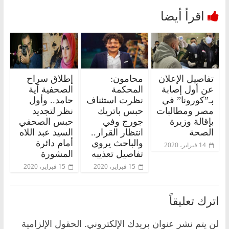
تفاصيل الإعلان
محامون:
إطلاق سراح
عن أول إصابة
المحكمة
الصحفية آية
بـ”كورونا” في
نظرت استئناف
حامد.. وأول
مصر ومطالبات
حبس باتريك
نظر لتجديد
بإقالة وزيرة
جورج وفي
حبس الصحفي
الصحة
انتظار القرار..
السيد عبد اللاه
والباحث يروي
أمام دائرة
14 فبراير، 2020
تفاصيل تعذيبه
المشورة
15 فبراير، 2020
15 فبراير، 2020
اترك تعليقاً
لن يتم نشر عنوان بريدك الإلكتروني.
الحقول الإلزامية