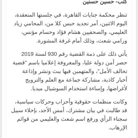
كتب- حسين حسنين
تنظر محكمة جنايات القاهرة، في جلستها المنعقدة،
اليوم الاثنين، أمر تجديد حبس كلا من، المحامي زياد
العليمي، والصحفيين هشام فؤاد وحسام مؤنس،
ورامي شعث، وذلك أمام غرفة المشورة.
يأتي ذلك على ذمة القضية رقم 930 لسنة 2019
حصر أمن دولة عليا، والمعروفة إعلاميا باسم “قضية
تحالف الأمل”، والمتهمين فيها ببث ونشر وإذاعة
أخبار كاذبة، مشاركة جماعة مع العلم والترويج
لأغراضها، وإساءة استخدام السوشيال ميديا.
وكانت منظمات حقوقية وأحزاب وحركات سياسية،
قد طالبت في بيان مشترك، أمس الأحد، بإخلاء سبيل
سجناء الرأي ورفع اسم شعث والعليمي من قوائم
الإرهاب.