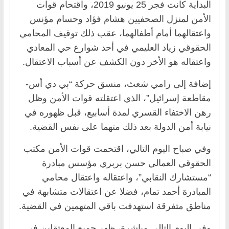
البداية كانت فجر 25 يونيو 2019، واقتحام قوات
الأمن لمنزل الصحفيين هشام فؤاد وحسام مؤنس
واعتقالهما أمام أطفالهما، عقب ذلك توقيف المحامي
الحقوقي زياد العليمي في أحد شوارع حي المعادي
واعتقاله هو الأخر دون الكشف عن أسباب الاعتقال.
إضافة إلى رامي شعث، منسق حركة “بي دي أس-
مقاطعة إسرائيل”، الذي اعتقلته قوات الأمن وظل
رهن الاختفاء القسري لمدة أسابيع، قبل ظهوره في
نيابة أمن الدولة بعد ذلك متهما على نفس القضية.
وفي صباح اليوم التالي، اقتحمت قوات الأمن مكتب
الحقوقي العمالي حسن بربري مؤسس مبادرة
“مستشارك النقابي”، واعتقاله واعتقال محامي
المبادرة أحمد تمام، فضلا عن اعتقالات متشابهة في
مناطق متفرقة استهدفت باقي المتهمين في القضية.
وفي اليوم التالي مباشرة، ظهر جميع المعتقلين في