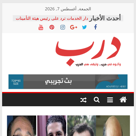
Skip
الجمعة, أغسطس 7, 2026
to
دار الخدمات ترد على رئيس هيئة التأمينات
content
بعد مؤتمره الصحفي: إنكار الأزمة لا ينهي
معاناة أصحاب المعاشات.. ونطالب بكشف
الشركة المنفذة
فرحات سليمان يكتب: القطاع الصحي إلى
أين؟
حزب التحالف الشعبي يطلق لجنة “الحق
درب
في الصحة” بالإسكندرية لرصد الانتهاكات
ودعم المرضى
صور .. اعتماد الرسومات النهائية للقرار
وأتوه
الوزاري لمدينة الصحفيين.. وانتهاء أعمال
في
إنشاء المبنى الإداري
درب..
المجلس القومي لحقوق الإنسان يعلن
وتبقى
متابعة قضية الدكتور محمد زهران.. ويؤكد:
هي
قرينة البراءة وضمانات المحاكمة العادلة
حق أصيل
الدرب