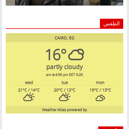
الطقس
CAIRO, EG
16°
partly cloudy
4:56 pm EET
6:26 am
wed
tue
mon
21
°C
/ 14
°C
20
°C
/ 12
°C
19
°C
/ 13
°C
Weather Atlas
powered by