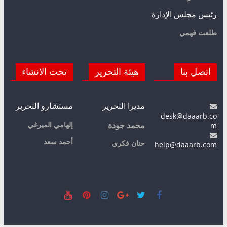
رئيس مجلس الإدارة
طلعت فهمي
اتصل بنا
هيئة التحرير
تحت الانشاء
مديرا التحرير
مستشارو التحرير
desk@daaarb.co
m
إلهامي الميرغي
محمد جودة
أحمد سعد
حنان فكري
help@daaarb.com