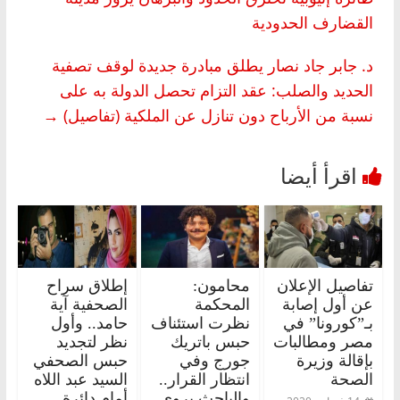
القضارف الحدودية
د. جابر جاد نصار يطلق مبادرة جديدة لوقف تصفية
الحديد والصلب: عقد التزام تحصل الدولة به على
نسبة من الأرباح دون تنازل عن الملكية (تفاصيل)
→
تفاصيل الإعلان
محامون:
إطلاق سراح
عن أول إصابة
المحكمة
الصحفية آية
بـ”كورونا” في
نظرت استئناف
حامد.. وأول
مصر ومطالبات
حبس باتريك
نظر لتجديد
بإقالة وزيرة
جورج وفي
حبس الصحفي
الصحة
انتظار القرار..
السيد عبد اللاه
والباحث يروي
أمام دائرة