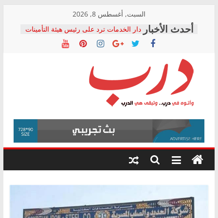
Skip
السبت, أغسطس 8, 2026
to
دار الخدمات ترد على رئيس هيئة التأمينات
content
بعد مؤتمره الصحفي: إنكار الأزمة لا ينهي
معاناة أصحاب المعاشات.. ونطالب بكشف
الشركة المنفذة
فرحات سليمان يكتب: القطاع الصحي إلى
أين؟
حزب التحالف الشعبي يطلق لجنة “الحق
درب
في الصحة” بالإسكندرية لرصد الانتهاكات
ودعم المرضى
صور .. اعتماد الرسومات النهائية للقرار
وأتوه
الوزاري لمدينة الصحفيين.. وانتهاء أعمال
في
إنشاء المبنى الإداري
درب..
المجلس القومي لحقوق الإنسان يعلن
وتبقى
متابعة قضية الدكتور محمد زهران.. ويؤكد:
هي
قرينة البراءة وضمانات المحاكمة العادلة
حق أصيل
الدرب