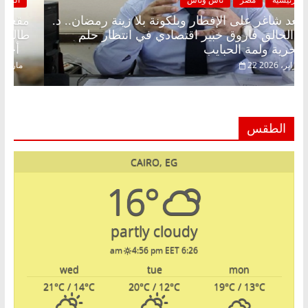
مقعد شاغر على الإفطار وبلكونة بلا زينة رمضان.. د.
عبدالخالق فاروق خبير اقتصادي في انتظار حلم
الحرية ولمة الحبايب
22 فبراير، 2026
الطقس
CAIRO, EG
16°
partly cloudy
4:56 pm EET
6:26 am
wed
tue
mon
21
°C
/ 14
°C
20
°C
/ 12
°C
19
°C
/ 13
°C