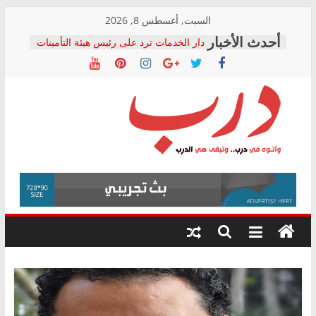
Skip
السبت, أغسطس 8, 2026
to
دار الخدمات ترد على رئيس هيئة التأمينات
content
بعد مؤتمره الصحفي: إنكار الأزمة لا ينهي
معاناة أصحاب المعاشات.. ونطالب بكشف
الشركة المنفذة
فرحات سليمان يكتب: القطاع الصحي إلى
أين؟
حزب التحالف الشعبي يطلق لجنة “الحق
درب
في الصحة” بالإسكندرية لرصد الانتهاكات
ودعم المرضى
صور .. اعتماد الرسومات النهائية للقرار
وأتوه
الوزاري لمدينة الصحفيين.. وانتهاء أعمال
في
إنشاء المبنى الإداري
درب..
المجلس القومي لحقوق الإنسان يعلن
وتبقى
متابعة قضية الدكتور محمد زهران.. ويؤكد:
هي
قرينة البراءة وضمانات المحاكمة العادلة
حق أصيل
الدرب