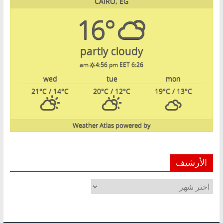
CAIRO, EG
16°
partly cloudy
4:56 pm EET
6:26 am
wed
tue
mon
21
°C
/ 14
°C
20
°C
/ 12
°C
19
°C
/ 13
°C
Weather Atlas
powered by
الأرشيف
الأرشيف