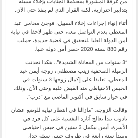
من غرفة المشورة بمحكمة الجنايات بإخلاء سبيله
بتدابير احترازية، لكنه القرار الذي لم ينفذ حتى الآن.
أثناء إنهاء إجراءات إخلاء السبيل، فوجئ محامي عبد
المعطي بعدم التواصل معه، حتى ظهر لاحقا في نيابة
أمن الدولة العليا للتحقيق في قضية جديدة، حملت
رقم 880 لسنة 2020 حصر أمن دولة عليا.
“3 سنوات من المعاناة الشديدة”.. هكذا تحدثت
الزميلة الصحفية زينب مصطفى، زوجة أيمن عبد
المعطي، تعليقا على إكمال زوجها 3 سنوات في
الحبس الاحتياطي منذ القبض عليه وحتى الآن، وذلك
في حوار سابق في أكتوبر الماضي مع “درب”.
وقالت الزوجة: “مازالنا في انتظار نهاية للوضع عشان
يادوب نبدأ نعالج آثاره النفسية على كل فرد في
الأسرة، أيمن بيكمل 3 سنين في حبس احتياطي
وبيبدأ سنة رابعة في ظروف حبس سيئة جدا،