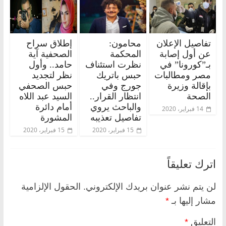
تفاصيل الإعلان
محامون:
إطلاق سراح
عن أول إصابة
المحكمة
الصحفية آية
بـ”كورونا” في
نظرت استئناف
حامد.. وأول
مصر ومطالبات
حبس باتريك
نظر لتجديد
بإقالة وزيرة
جورج وفي
حبس الصحفي
الصحة
انتظار القرار..
السيد عبد اللاه
والباحث يروي
أمام دائرة
14 فبراير، 2020
تفاصيل تعذيبه
المشورة
15 فبراير، 2020
15 فبراير، 2020
اترك تعليقاً
لن يتم نشر عنوان بريدك الإلكتروني.
الحقول الإلزامية
مشار إليها بـ
*
التعليق
*