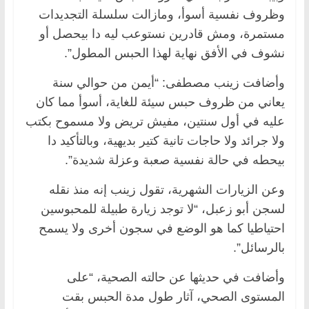
وظروف نفسية أسوأ، ومازالت سلسلة التجديدات
مستمرة، ومش قادرين نستوعب ليه دا بيحصل أو
نشوف في الأفق نهاية لهذا الحبس المطول”.
وأضافت زينب مصطفى: “أيمن من حوالي سنة
يعاني من ظروف حبس سيئة للغاية، أسوأ مما كان
عليه في أول سنتين، مفيش تريض ولا مسموح بكتب
ولا جرائد ولا حاجات تانية كتير بديهية، وبالتأكيد دا
بيحطه في حالة نفسية صعبة وعزلة شديدة”.
وعن الزيارات الشهرية، تقول زينب إنه منذ نقله
لسجن أبو زعبل، “لا توجد زيارة طبيلة للمحبوسين
احتياطيا كما هو الوضع في سجون أخرى ولا يسمح
بالرسائل”.
وأضافت في حديثها عن حالته الصحية، “على
المستوى الصحي، آثار طول مدة الحبس بقت