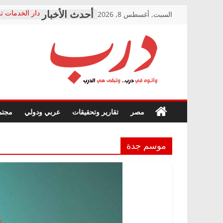
Skip
السبت, أغسطس 8, 2026
دار الخدمات تر
to
بعد مؤتمره الص
معاناة أصحاب
content
الشركة المنفذ
فرحات سليمان
درب
أين؟
حزب التحالف 
في الصحة” بال
وأتوه
ودعم المرضى
صور .. اعتماد 
في
مصر
تقارير وتحقيقات
عربي ودولي
مجتم
الوزاري لمدينة
درب..
إنشاء المبنى ا
وتبقى
المجلس القومي
هي
متابعة قضية ال
موسم جدة
الدرب
قرينة البراءة 
حق أصيل