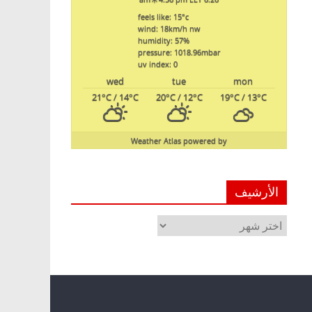
feels like: 15
°c
wind: 18
km/h
nw
humidity: 57
%
pressure: 1018.96
mbar
uv index: 0
wed
tue
mon
21
°C
/ 14
°C
20
°C
/ 12
°C
19
°C
/ 13
°C
Weather Atlas
powered by
الأرشيف
الأرشيف