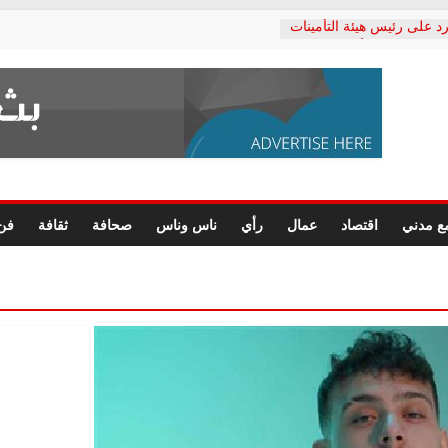
د على رئيس هيئة التأمينات
حفي: إنكار الأزمة لا ينهي
 المعاشات.. ونطالب بكشف
ة
 يكتب: القطاع الصحي إلى
الشعبي يطلق لجنة “الحق
إسكندرية لرصد الانتهاكات
الرسومات النهائية للقرار
ع مدني
اقتصاد
عمال
رأي
ناس وناس
صحافة
ثقافة
فن
 الصحفيين.. وانتهاء أعمال
لإداري
 لحقوق الإنسان يعلن
دكتور محمد زهران.. ويؤكد:
وضمانات المحاكمة العادلة