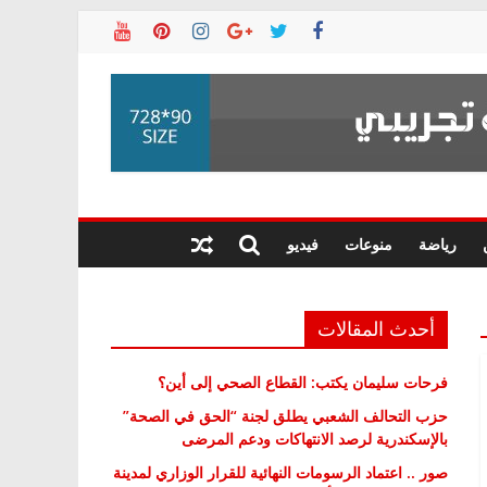
رياضة
منوعات
فيديو
أحدث المقالات
فرحات سليمان يكتب: القطاع الصحي إلى أين؟
حزب التحالف الشعبي يطلق لجنة “الحق في الصحة”
بالإسكندرية لرصد الانتهاكات ودعم المرضى
صور .. اعتماد الرسومات النهائية للقرار الوزاري لمدينة