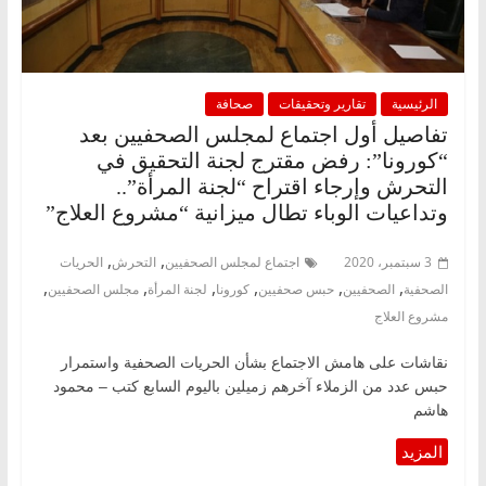
الرئيسية
تقارير وتحقيقات
صحافة
تفاصيل أول اجتماع لمجلس الصحفيين بعد
“كورونا”: رفض مقترج لجنة التحقيق في
التحرش وإرجاء اقتراح “لجنة المرأة”..
وتداعيات الوباء تطال ميزانية “مشروع العلاج”
,
,
3 سبتمبر، 2020
اجتماع لمجلس الصحفيين
التحرش
الحريات
,
,
,
,
,
,
الصحفية
الصحفيين
حبس صحفيين
كورونا
لجنة المرأة
مجلس الصحفيين
مشروع العلاج
نقاشات على هامش الاجتماع بشأن الحريات الصحفية واستمرار
حبس عدد من الزملاء آخرهم زميلين باليوم السابع كتب – محمود
هاشم