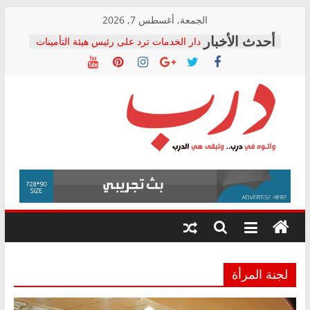
Skip
الجمعة, أغسطس 7, 2026
to
دار الخدمات ترد على رئيس هيئة التأمينات
content
بعد مؤتمره الصحفي: إنكار الأزمة لا ينهي
معاناة أصحاب المعاشات.. ونطالب بكشف
الشركة المنفذة
فرحات سليمان يكتب: القطاع الصحي إلى
أين؟
حزب التحالف الشعبي يطلق لجنة “الحق
درب
في الصحة” بالإسكندرية لرصد الانتهاكات
ودعم المرضى
صور .. اعتماد الرسومات النهائية للقرار
وأتوه
الوزاري لمدينة الصحفيين.. وانتهاء أعمال
في
إنشاء المبنى الإداري
درب..
المجلس القومي لحقوق الإنسان يعلن
وتبقى
متابعة قضية الدكتور محمد زهران.. ويؤكد:
هي
قرينة البراءة وضمانات المحاكمة العادلة
حق أصيل
الدرب
لجنة المرأة