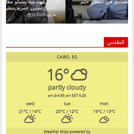
عبدالخالق فاروق خبير اقتصادي في انتظار حلم
طالب 
الحرية ولمة الحبايب
أحلى سنين عمره بتضيع في السجن
22 فبراير، 2026
15 مارس،
الطقس
CAIRO, EG
16°
partly cloudy
4:56 pm EET
6:26 am
wed
tue
mon
21
°C
/ 14
°C
20
°C
/ 12
°C
19
°C
/ 13
°C
Weather Atlas
powered by