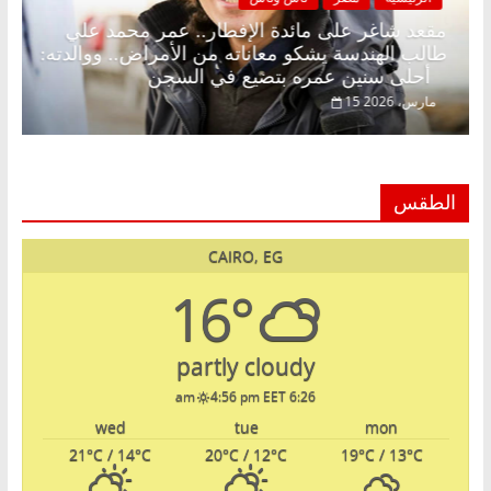
. د.
مقعد شاغر على مائدة الإفطار.. عمر محمد علي
طالب الهندسة يشكو معاناته من الأمراض.. ووالدته:
أحلى سنين عمره بتضيع في السجن
15 مارس، 2026
الطقس
CAIRO, EG
16°
partly cloudy
4:56 pm EET
6:26 am
wed
tue
mon
21
°C
/ 14
°C
20
°C
/ 12
°C
19
°C
/ 13
°C