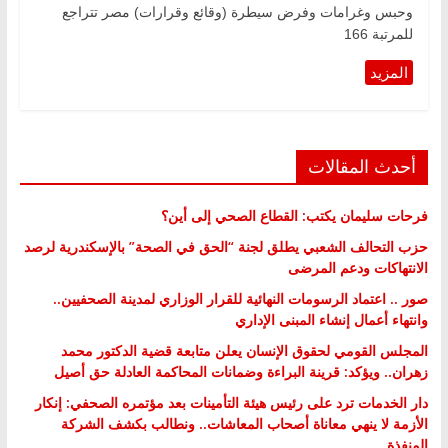
وحبس وغرامات وفرض سيطرة (وقائع وقرارات) مصر تتراجع
للمرتبة 166
أحدث المقالات
فرحات سليمان يكتب: القطاع الصحي إلى أين؟
حزب التحالف الشعبي يطلق لجنة “الحق في الصحة” بالإسكندرية لرصد
الانتهاكات ودعم المرضى
صور .. اعتماد الرسومات النهائية للقرار الوزاري لمدينة الصحفيين..
وانتهاء أعمال إنشاء المبنى الإداري
المجلس القومي لحقوق الإنسان يعلن متابعة قضية الدكتور محمد
زهران.. ويؤكد: قرينة البراءة وضمانات المحاكمة العادلة حق أصيل
دار الخدمات ترد على رئيس هيئة التأمينات بعد مؤتمره الصحفي: إنكار
الأزمة لا ينهي معاناة أصحاب المعاشات.. ونطالب بكشف الشركة
المنفذة