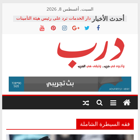
Skip
السبت, أغسطس 8, 2026
to
دار الخدمات ترد على رئيس هيئة التأمينات
content
بعد مؤتمره الصحفي: إنكار الأزمة لا ينهي
معاناة أصحاب المعاشات.. ونطالب بكشف
الشركة المنفذة
فرحات سليمان يكتب: القطاع الصحي إلى
أين؟
حزب التحالف الشعبي يطلق لجنة “الحق
درب
في الصحة” بالإسكندرية لرصد الانتهاكات
ودعم المرضى
صور .. اعتماد الرسومات النهائية للقرار
وأتوه
الوزاري لمدينة الصحفيين.. وانتهاء أعمال
في
إنشاء المبنى الإداري
درب..
المجلس القومي لحقوق الإنسان يعلن
وتبقى
متابعة قضية الدكتور محمد زهران.. ويؤكد:
هي
قرينة البراءة وضمانات المحاكمة العادلة
حق أصيل
الدرب
فقه السيطرة الشاملة