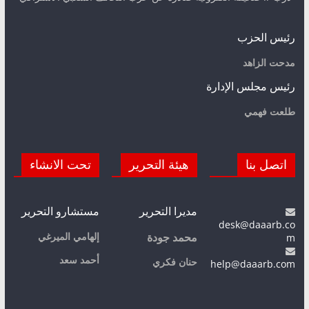
رئيس الحزب
مدحت الزاهد
رئيس مجلس الإدارة
طلعت فهمي
اتصل بنا
هيئة التحرير
تحت الانشاء
مديرا التحرير
مستشارو التحرير
desk@daaarb.co
m
إلهامي الميرغي
محمد جودة
أحمد سعد
حنان فكري
help@daaarb.com