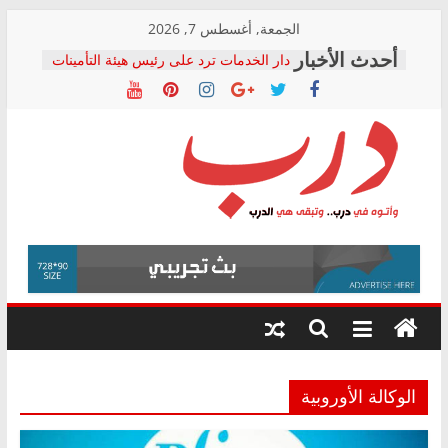
Skip
الجمعة, أغسطس 7, 2026
to
دار الخدمات ترد على رئيس هيئة التأمينات
content
بعد مؤتمره الصحفي: إنكار الأزمة لا ينهي
معاناة أصحاب المعاشات.. ونطالب بكشف
الشركة المنفذة
فرحات سليمان يكتب: القطاع الصحي إلى
أين؟
حزب التحالف الشعبي يطلق لجنة “الحق
درب
في الصحة” بالإسكندرية لرصد الانتهاكات
ودعم المرضى
صور .. اعتماد الرسومات النهائية للقرار
وأتوه
الوزاري لمدينة الصحفيين.. وانتهاء أعمال
في
إنشاء المبنى الإداري
درب..
المجلس القومي لحقوق الإنسان يعلن
وتبقى
متابعة قضية الدكتور محمد زهران.. ويؤكد:
هي
قرينة البراءة وضمانات المحاكمة العادلة
حق أصيل
الدرب
الوكالة الأوروبية