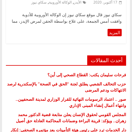
,
,
17 أكتوبر، 2020
الأيدز
الوكالة الأوروبية
سكاي نيوز
سكاي نيوز قال موقع سكاي نيوز إن الوكالة الأوروبية للأدوية
وافقت أمس الجمعة، على علاج بواسطة الحقن لمرض الإيدز، مما
أحدث المقالات
فرحات سليمان يكتب: القطاع الصحي إلى أين؟
حزب التحالف الشعبي يطلق لجنة “الحق في الصحة” بالإسكندرية لرصد
الانتهاكات ودعم المرضى
صور .. اعتماد الرسومات النهائية للقرار الوزاري لمدينة الصحفيين..
وانتهاء أعمال إنشاء المبنى الإداري
المجلس القومي لحقوق الإنسان يعلن متابعة قضية الدكتور محمد
زهران.. ويؤكد: قرينة البراءة وضمانات المحاكمة العادلة حق أصيل
دار الخدمات ترد على رئيس هيئة التأمينات بعد مؤتمره الصحفي: إنكار