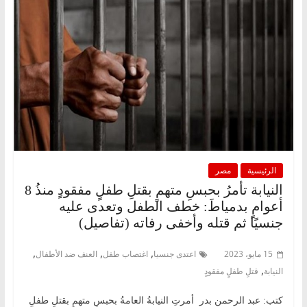
الرئيسية
مصر
النيابة تأمرُ بحبسِ متهمٍ بقتلِ طفلٍ مفقودٍ منذُ 8
أعوامٍ بدمياطَ: خطف الطفل وتعدى عليه
جنسيًا ثم قتله وأخفى رفاته (تفاصيل)
,
,
,
15 مايو، 2023
اعتدى جنسيا
اغتصاب طفل
العنف ضد الأطفال
,
النيابة
قتلِ طفلٍ مفقودٍ
كتب: عبد الرحمن بدر أمرتِ النيابةُ العامةُ بحبسِ متهمٍ بقتلِ طفلٍ