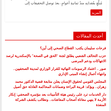
مُبلَّغٍ بفُقدانِهِ منذُ ثمانيةِ أعوامٍ، بعدَ توصلِ التحقيقاتِ إلى
أحدث المقالات
فرحات سليمان يكتب: القطاع الصحي إلى أين؟
حزب التحالف الشعبي يطلق لجنة “الحق في الصحة” بالإسكندرية لرصد
الانتهاكات ودعم المرضى
صور .. اعتماد الرسومات النهائية للقرار الوزاري لمدينة الصحفيين..
وانتهاء أعمال إنشاء المبنى الإداري
المجلس القومي لحقوق الإنسان يعلن متابعة قضية الدكتور محمد
زهران.. ويؤكد: قرينة البراءة وضمانات المحاكمة العادلة حق أصيل
دار الخدمات ترد على رئيس هيئة التأمينات بعد مؤتمره الصحفي: إنكار
الأزمة لا ينهي معاناة أصحاب المعاشات.. ونطالب بكشف الشركة
المنفذة