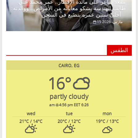
د.
مقعد شاغر على مائدة الإفطار.. عمر محمد علي
طالب الهندسة يشكو معاناته من الأمراض.. ووالدته:
أحلى سنين عمره بتضيع في السجن
15 مارس، 2026
الطقس
CAIRO, EG
16°
partly cloudy
4:56 pm EET
6:26 am
wed
tue
mon
21
°C
/ 14
°C
20
°C
/ 12
°C
19
°C
/ 13
°C