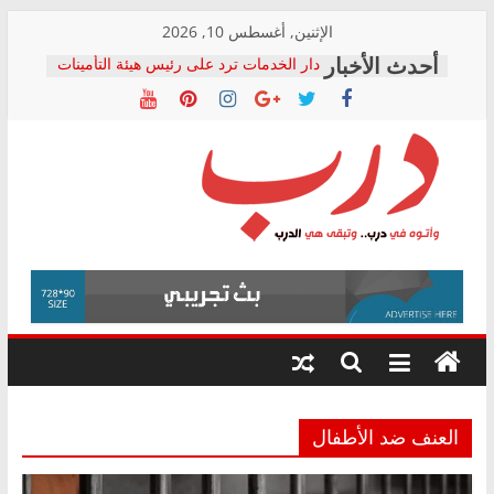
Skip
الإثنين, أغسطس 10, 2026
to
دار الخدمات ترد على رئيس هيئة التأمينات
content
بعد مؤتمره الصحفي: إنكار الأزمة لا ينهي
معاناة أصحاب المعاشات.. ونطالب بكشف
الشركة المنفذة
فرحات سليمان يكتب: القطاع الصحي إلى
أين؟
حزب التحالف الشعبي يطلق لجنة “الحق
درب
في الصحة” بالإسكندرية لرصد الانتهاكات
ودعم المرضى
صور .. اعتماد الرسومات النهائية للقرار
وأتوه
الوزاري لمدينة الصحفيين.. وانتهاء أعمال
في
إنشاء المبنى الإداري
درب..
المجلس القومي لحقوق الإنسان يعلن
وتبقى
متابعة قضية الدكتور محمد زهران.. ويؤكد:
هي
قرينة البراءة وضمانات المحاكمة العادلة
حق أصيل
الدرب
العنف ضد الأطفال