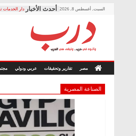
Skip
السبت, أغسطس 8, 2026
دار الخدمات تر
to
بعد مؤتمره الص
معاناة أصحاب
content
الشركة المنفذ
فرحات سليمان
درب
أين؟
حزب التحالف 
في الصحة” بال
وأتوه
ودعم المرضى
صور .. اعتماد 
في
مصر
تقارير وتحقيقات
عربي ودولي
مجتم
الوزاري لمدينة
درب..
إنشاء المبنى ا
وتبقى
المجلس القومي
هي
متابعة قضية ال
الصناعة المصرية
الدرب
قرينة البراءة 
حق أصيل