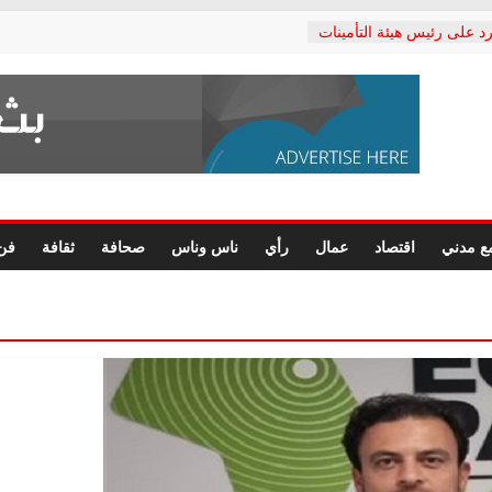
د على رئيس هيئة التأمينات
حفي: إنكار الأزمة لا ينهي
 المعاشات.. ونطالب بكشف
ة
 يكتب: القطاع الصحي إلى
الشعبي يطلق لجنة “الحق
إسكندرية لرصد الانتهاكات
الرسومات النهائية للقرار
ع مدني
اقتصاد
عمال
رأي
ناس وناس
صحافة
ثقافة
فن
 الصحفيين.. وانتهاء أعمال
لإداري
 لحقوق الإنسان يعلن
دكتور محمد زهران.. ويؤكد:
وضمانات المحاكمة العادلة