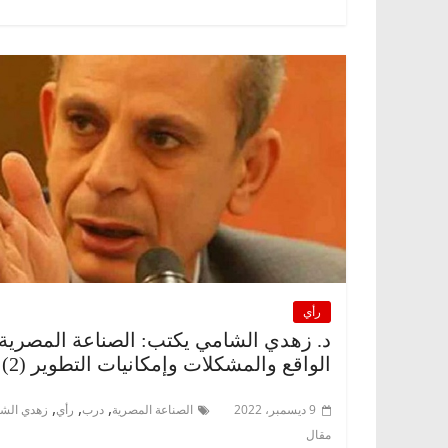
الرئيسية
مصر
ناس وناس
الرئيسية
مصر
د. عبدالخالق فاروق.. خبير اقتصادي
في ذكرى رحيله..
يحتفل بذكرى ميلاده وحيداً على أبواب
قانوني دافع عن ق
السبعين (بروفايل)
للحرية (بروفايل)
26 يناير، 2026
26 يناير، 2026
رأي
د. زهدي الشامي يكتب: الصناعة المصرية.
الواقع والمشكلات وإمكانيات التطوير (2)
,
,
,
9 ديسمبر، 2022
الصناعة المصرية
درب
رأي
زهدي الش
مقال