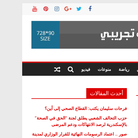
رياضة
منوعات
فيديو
أحدث المقالات
فرحات سليمان يكتب: القطاع الصحي إلى أين؟
حزب التحالف الشعبي يطلق لجنة “الحق في الصحة”
بالإسكندرية لرصد الانتهاكات ودعم المرضى
صور .. اعتماد الرسومات النهائية للقرار الوزاري لمدينة