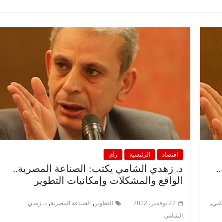
الرئيسية
مصر
ناس وناس
ناس وناس
مقعد شاغر على مائدة الإفطار.. يحي
 د. نور فرحات فقيه
حسين عبدالهادي فارس مقاومة
ضايا الوطن وانحاز
الخصخصة الذي دافع عن المال العام
(بروفايل)
21 فبراير، 2026
اقتصاد
الرئيسية
رأي
.
د. زهدي الشامي يكتب: الصناعة المصرية..
الواقع والمشكلات وإمكانيات التطوير
,
,
,
امي
27 نوفمبر، 2022
التطوير
الصناعة المصرية
د. زهدي
الشامي