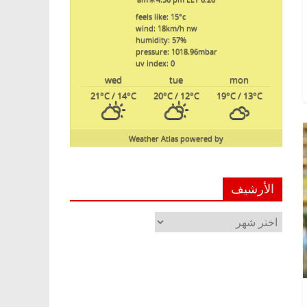
feels like: 15
°c
wind: 18
km/h
nw
humidity: 57
%
pressure: 1018.96
mbar
uv index: 0
wed
tue
mon
21
°C
/ 14
°C
20
°C
/ 12
°C
19
°C
/ 13
°C
Weather Atlas
powered by
الأرشيف
الأرشيف