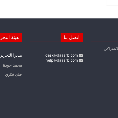
اتصل بنا
هيئة التحر
لاشتراكي
مديرا التحرير
desk@daaarb.com
help@daaarb.com
محمد جودة
حنان فكري