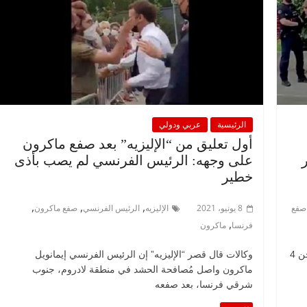
الرئيسية
عربي ودولي
أول تعليق من “الإليزيه” بعد صفع ماكرون
 أشهر
على وجهه: الرئيس الفرنسي لم يصب بأذى
خطير
,
,
,
صفع
8 يونيو، 2021
الإليزيه
الرئيس الفرنسي
صفع ماكرون
,
فرنسا
ماكرون
وكالات أصدر القضاء الفرنسي، اليوم الخميس، حُكما بالسجن 4
وكالات قال قصر “الإليزيه” إن الرئيس الفرنسي إيمانويل
ماكرون واصل مُصافحة الحشد في منطقة لادروم، جنوب
شرقي فرنسا، بعد صفعه