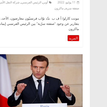
,
,
11 يوليو، 2022
أوبر
الرئيس الفرنسي
شركة النقل الأمر
,
صفقة سرية
ماكرون
مونت كارلو/ أ ف ب ندّد نوّاب فرنسيّون معارضون، الأحد،
بتقارير عن وجود “صفقة سرّية” بين الرئيس الفرنسي إيمان
ماكرون
الرئيسية
مصر
ناس وناس
الرئيسية
مصر
د. عبدالخالق فاروق.. خبير اقتصادي
في ذكرى رحيله..
يحتفل بذكرى ميلاده وحيداً على أبواب
قانوني دافع عن ق
السبعين (بروفايل)
للحرية (بروفايل)
26 يناير، 2026
26 يناير، 2026