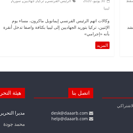
,
,
,
,
قط
30 يونيو، 2020
الرئيس الفرنسي
تركيا
جهاديين
سوريا
ليبيا
وكالات اتهم الرئيس الفرنسي إيمانويل ماكرون، مساء يوم
حشد
الإثنين، تركيا بتوريد الجهاديين إلى ليبيا بكثافة واصفا تدخل أنقرة
بأنه «إجرامي»
اتصل بنا
هيئة التحر
لاشتراكي
مديرا التحرير
desk@daaarb.com
help@daaarb.com
محمد جودة