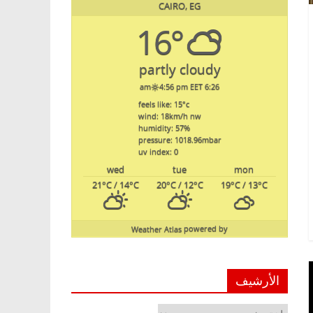
CAIRO, EG
16°
partly cloudy
4:56 pm EET
6:26 am
feels like: 15
°c
wind: 18
km/h
nw
humidity: 57
%
pressure: 1018.96
mbar
uv index: 0
wed
tue
mon
21
°C
/ 14
°C
20
°C
/ 12
°C
19
°C
/ 13
°C
Weather Atlas
powered by
الأرشيف
الأرشيف