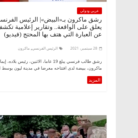
عربي ودولي
رشق ماكرون بـ«البيض»| الرئيس الفرنس
يعلق على الواقعة.. وتقارير إعلامية تكش
عن العبارة التي هتف بها المحتج (فيديو)
,
28 سبتمبر، 2021
الرئيس الفرنسي
ماكرون
رشق طالب فرنسي يبلغ 19 عاما، الاثنين، رئيس بلاده، إ
ماكرون، ببيضة لدى افتتاحه معرضا في مدينة ليون بوسط الب