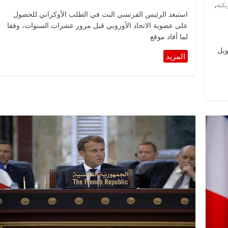
,
يكية
استبعد الرئيس الفرنسي البت في الطلب الأوكراني للحصول
على عضوية الاتحاد الأوروبي قبل مرور عشرات السنوات، وفقا
لما أفاد موقع
ويل
الرئيسية
مصر
ناس وناس
ناس وناس
مقعد شاغر على مائدة الإفطار.. يحي
 د. نور فرحات فقيه
حسين عبدالهادي فارس مقاومة
ضايا الوطن وانحاز
الخصخصة الذي دافع عن المال العام
(بروفايل)
21 فبراير، 2026