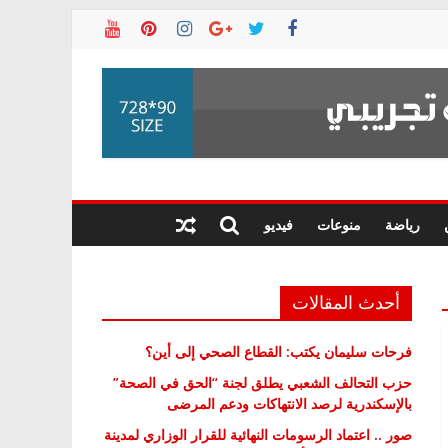
رياضة
منوعات
فيديو
أحدث المقالات
فرحات سليمان يكتب: القطاع الصحي إلى أين؟
حزب التحالف الشعبي يطلق لجنة “الحق في الصحة”
بالإسكندرية لرصد الانتهاكات ودعم المرضى
صور .. اعتماد الرسومات النهائية للقرار الوزاري لمدينة