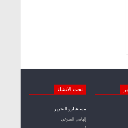
ير
تحت الانشاء
مستشارو التحرير
إلهامي الميرغي