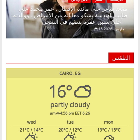
د.
مقعد شاغر على مائدة الإفطار.. عمر محمد علي
طالب الهندسة يشكو معاناته من الأمراض.. ووالدته:
أحلى سنين عمره بتضيع في السجن
15 مارس، 2026
الطقس
CAIRO, EG
16°
partly cloudy
4:56 pm EET
6:26 am
wed
tue
mon
21
°C
/ 14
°C
20
°C
/ 12
°C
19
°C
/ 13
°C