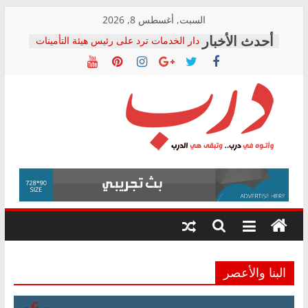
Skip
السبت, أغسطس 8, 2026
to
دار الخدمات ترد على رئيس هيئة التأمينات
content
بعد مؤتمره الصحفي: إنكار الأزمة لا ينهي
معاناة أصحاب المعاشات.. ونطالب بكشف
الشركة المنفذة
فرحات سليمان يكتب: القطاع الصحي إلى
أين؟
حزب التحالف الشعبي يطلق لجنة “الحق
درب
في الصحة” بالإسكندرية لرصد الانتهاكات
ودعم المرضى
صور .. اعتماد الرسومات النهائية للقرار
وأتوه
الوزاري لمدينة الصحفيين.. وانتهاء أعمال
في
إنشاء المبنى الإداري
درب..
المجلس القومي لحقوق الإنسان يعلن
وتبقى
متابعة قضية الدكتور محمد زهران.. ويؤكد:
هي
قرينة البراءة وضمانات المحاكمة العادلة
حق أصيل
الدرب
البنا والأعصر