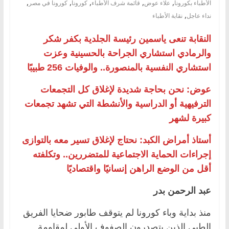
,
,
,
,
,
الأطباء بكورونا
علاء عوض
قائمة شرف الأطباء
كورونا
كورونا في مصر
,
نداء عاجل
نقابة الأطباء
النقابة تنعى ياسمين رئيسة الجلدية بكفر شكر
والرمادي استشاري الجراحة بالحسينية وعزت
استشاري النفسية بالمنصورة.. والوفيات 256 طبيبًا
عوض: نحن بحاجة شديدة لإغلاق كل التجمعات
الترفيهية أو الدراسية والأنشطة التي تشهد تجمعات
كبيرة لشهر
أستاذ أمراض الكبد: نحتاج لإغلاق تسير معه بالتوازى
إجراءات الحماية الاجتماعية للمتضررين.. وتكلفته
أقل من الوضع الراهن إنسانيًا واقتصاديًا
عبد الرحمن بدر
منذ بداية وباء كورونا لم يتوقف طابور ضحايا الفريق
الطبي الذين يتصدرون الصفوف الأولى لمقاومة