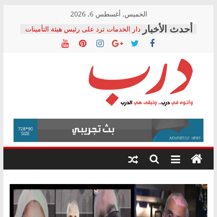
Skip
الخميس, أغسطس 6, 2026
to
دار الخدمات ترد على رئيس هيئة التأمينات
content
بعد مؤتمره الصحفي: إنكار الأزمة لا ينهي
معاناة أصحاب المعاشات.. ونطالب بكشف
الشركة المنفذة
فرحات سليمان يكتب: القطاع الصحي إلى
أين؟
حزب التحالف الشعبي يطلق لجنة “الحق
درب
في الصحة” بالإسكندرية لرصد الانتهاكات
ودعم المرضى
صور .. اعتماد الرسومات النهائية للقرار
وأتوه
الوزاري لمدينة الصحفيين.. وانتهاء أعمال
في
إنشاء المبنى الإداري
درب..
المجلس القومي لحقوق الإنسان يعلن
وتبقى
متابعة قضية الدكتور محمد زهران.. ويؤكد:
هي
قرينة البراءة وضمانات المحاكمة العادلة
حق أصيل
الدرب