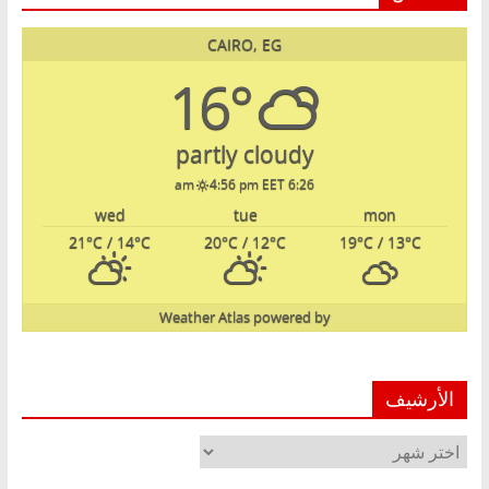
CAIRO, EG
16°
partly cloudy
4:56 pm EET
6:26 am
wed
tue
mon
21
°C
/ 14
°C
20
°C
/ 12
°C
19
°C
/ 13
°C
Weather Atlas
powered by
الأرشيف
الأرشيف