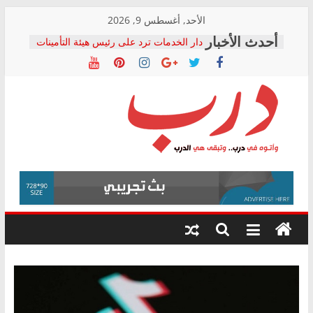
Skip
الأحد, أغسطس 9, 2026
to
دار الخدمات ترد على رئيس هيئة التأمينات
content
بعد مؤتمره الصحفي: إنكار الأزمة لا ينهي
معاناة أصحاب المعاشات.. ونطالب بكشف
الشركة المنفذة
فرحات سليمان يكتب: القطاع الصحي إلى
أين؟
حزب التحالف الشعبي يطلق لجنة “الحق
درب
في الصحة” بالإسكندرية لرصد الانتهاكات
ودعم المرضى
صور .. اعتماد الرسومات النهائية للقرار
وأتوه
الوزاري لمدينة الصحفيين.. وانتهاء أعمال
في
إنشاء المبنى الإداري
درب..
المجلس القومي لحقوق الإنسان يعلن
وتبقى
متابعة قضية الدكتور محمد زهران.. ويؤكد:
هي
قرينة البراءة وضمانات المحاكمة العادلة
حق أصيل
الدرب