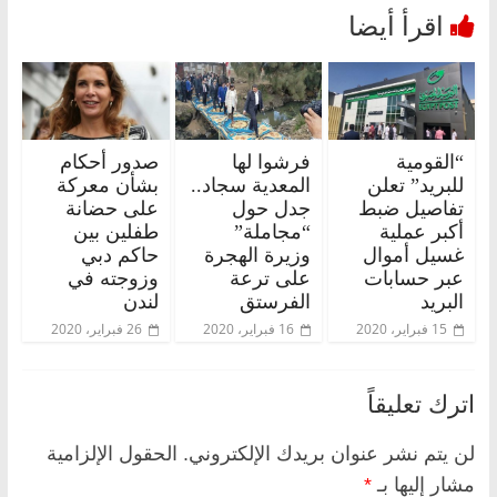
“القومية
فرشوا لها
صدور أحكام
للبريد” تعلن
المعدية سجاد..
بشأن معركة
تفاصيل ضبط
جدل حول
على حضانة
أكبر عملية
“مجاملة”
طفلين بين
غسيل أموال
وزيرة الهجرة
حاكم دبي
عبر حسابات
على ترعة
وزوجته في
البريد
الفرستق
لندن
15 فبراير، 2020
16 فبراير، 2020
26 فبراير، 2020
اترك تعليقاً
لن يتم نشر عنوان بريدك الإلكتروني.
الحقول الإلزامية
مشار إليها بـ
*