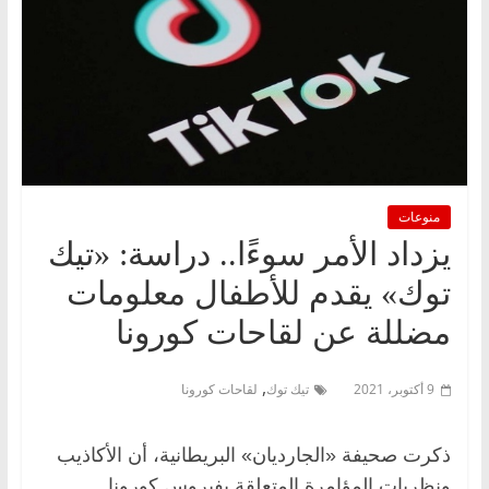
منوعات
يزداد الأمر سوءًا.. دراسة: «تيك
توك» يقدم للأطفال معلومات
مضللة عن لقاحات كورونا
,
9 أكتوبر، 2021
تيك توك
لقاحات كورونا
ذكرت صحيفة «الجارديان» البريطانية، أن الأكاذيب
ونظريات المؤامرة المتعلقة بفيروس كورونا