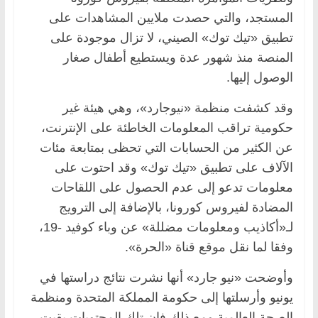
المستجد، والتي حصدت ملايين المشاهدات على
تطبيق «تيك توك» الصيني، لا تزال موجودة على
المنصة منذ شهور عدة ويستطيع أطفال صغار
الوصول إليها.
وقد كشفت منظمة «نيوجارد»، وهي هيئة غير
حكومية تراقب المعلومات الخاطئة على الإنترنت،
عن الكثير من الحسابات التي تحظى بمتابعة مئات
الآلاف على تطبيق «تيك توك» وقد احتوت على
معلومات تدعو إلى عدم الحصول على اللقاحات
المضادة لفيروس كورونا، بالإضافة إلى الترويج
لـ«أكاذيب ومعلومات مضللة» عن وباء كوفيد -19،
وفقا لما نقل موقع قناة «الحرة».
وأوضحت «نيو جارد» أنها نشرت نتائج دراستها في
يونيو وأرسلتها إلى حكومة المملكة المتحدة ومنظمة
الصحة العالمية ومع ذلك فإن تلك المحتويات بقيت