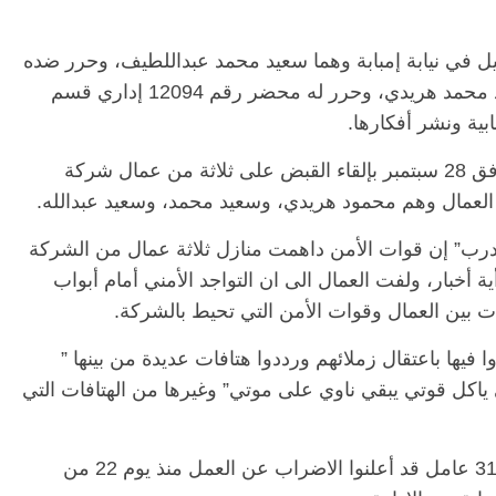
ل في نيابة إمبابة وهما سعيد محمد عبداللطيف، وحرر ضده
محضر رقم 12093 لسنة 2021، ومحمود أحمد محمد هريدي، وحرر له محضر رقم 12094 إداري قسم
ابية ونشر أفكارها.
وكانت قوات الأمن قد قامت فجر الثلاثاء الموافق 28 سبتمبر بإلقاء القبض على ثلاثة من عمال شركة
العمال وهم محمود هريدي، وسعيد محمد، وسعيد عبدالله.
رب” إن قوات الأمن داهمت منازل ثلاثة عمال من الشركة
أخبار، ولفت العمال الى ان التواجد الأمني أمام أبواب
ت بين العمال وقوات الأمن التي تحيط بالشركة.
فيها باعتقال زملائهم ورددوا هتافات عديدة من بينها ”
 ياكل قوتي يبقي ناوي على موتي” وغيرها من الهتافات التي
وكان عمال شركة يونفيرسال البالغ عددهم 3165 عامل قد أعلنوا الاضراب عن العمل منذ يوم 22 من