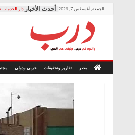
Skip
الجمعة, أغسطس 7, 2026
دار الخدمات ت
to
بعد مؤتمره الص
معاناة أصحاب
content
الشركة المنفذ
فرحات سليمان
درب
أين؟
حزب التحالف 
في الصحة” بال
وأتوه
ودعم المرضى
صور .. اعتماد 
في
مصر
تقارير وتحقيقات
عربي ودولي
مجتم
الوزاري لمدينة
درب..
إنشاء المبنى ا
وتبقى
المجلس القوم
هي
متابعة قضية ا
الدرب
قرينة البراءة 
حق أصيل