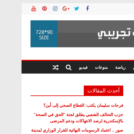
رياضة
منوعات
فيديو
أحدث المقالات
فرحات سليمان يكتب: القطاع الصحي إلى أين؟
حزب التحالف الشعبي يطلق لجنة “الحق في الصحة”
بالإسكندرية لرصد الانتهاكات ودعم المرضى
صور .. اعتماد الرسومات النهائية للقرار الوزاري لمدينة