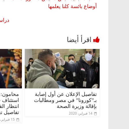
أوضاع بائسة كلنا يعلمها
دراس
تفاصيل الإعلان عن أول إصابة
محامون: 
بـ”كورونا” في مصر ومطالبات
استئناف 
بإقالة وزيرة الصحة
انتظار ال
تفاصيل تع
14 فبراير، 2020
15 فبراير، 2020