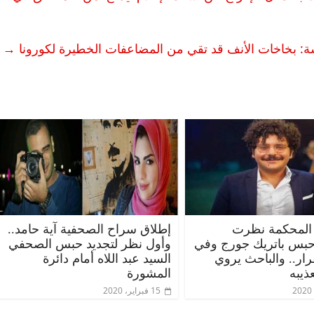
ة: بخاخات الأنف قد تقي من المضاعفات الخطيرة لكورونا
→
المحكمة نظرت
إطلاق سراح الصحفية آية حامد..
حبس باتريك جورج وفي
وأول نظر لتجديد حبس الصحفي
قرار.. والباحث يروي
السيد عبد اللاه أمام دائرة
ذيبه
المشورة
15 فبراير، 2020