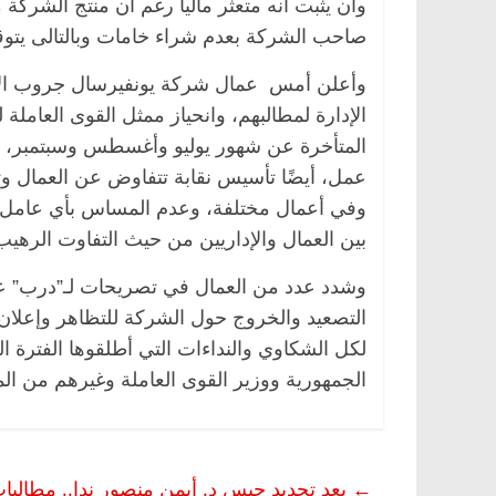
وأن يثبت أنه متعثر مالياً رغم أن منتج الشر
صاحب الشركة بعدم شراء خامات وبالتالى يتوق
وأعلن أمس عمال شركة يونفيرسال جروب الاع
الإدارة لمطالبهم، وانحياز ممثل القوى العامل
عمل، أيضًا تأسيس نقابة تتفاوض عن العمال وتع
وفي أعمال مختلفة، وعدم المساس بأي عامل، وت
بين العمال والإداريين من حيث التفاوت الرهيب
وشدد عدد من العمال في تصريحات لـ”درب” على
التصعيد والخروج حول الشركة للتظاهر وإعلان
لكل الشكاوي والنداءات التي أطلقوها الفترة 
الجمهورية ووزير القوى العاملة وغيرهم من الم
←
بعد تجديد حبس د. أيمن منصور ندا.. مطالبات