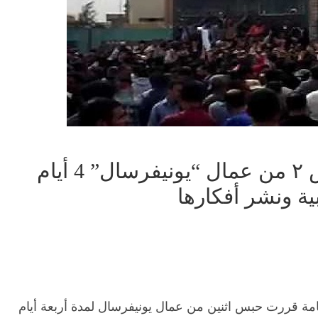
ياسر سعد: نيابة امبابة تحبس ٢ من عمال “يونيفرسال” 4 أيام
ية ونشر أفكارها
عامة قررت حبس اثنين من عمال يونيفرسال لمدة أربعة أيام