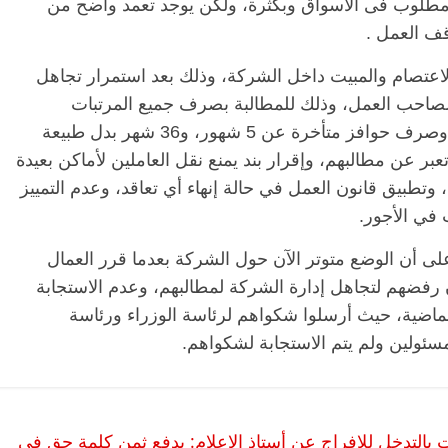
كة مطلوب فى الاسواق وبكثرة، ولكن يوجد تعمد واضح من
ف العمل .
تصام والمبيت داخل الشركة، وذلك بعد استمرار تجاهل
ة لصاحب العمل، وذلك للمطالبة بصرف جميع المرتبات
المتأخرة عن شهور يوليو وأغسطس وسبتمبر، وصرف حوافز متأخرة عن 5 شهور، و36 شهر بدل طبيعة
بر عن مطالبهم، وإقرار بند يمنع نقل العاملين لأماكن بعيدة
طبيق قانون العمل في حالة إنهاء أي تعاقد، وعدم التمييز
 في الأجور.
 أن الوضع متوتر الآن حول الشركة بعدما قرر العمال
 رفضهم لتجاهل إدارة الشركة لمطالبهم، وعدم الاستجابة
الماضية، حيث أرسلوا شكواهم لرئاسة الوزراء ورئاسة
سئولين ولم يتم الاستجابة لشكواهم.
 بالتدخل للإفراج عن أستاذ الإعلام: يدفع ثمن كلمة حق في