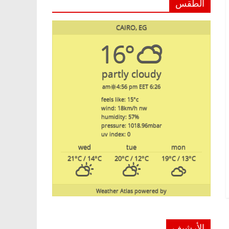
الطقس
CAIRO, EG
16°
partly cloudy
4:56 pm EET
6:26 am
feels like: 15
°c
wind: 18
km/h
nw
humidity: 57
%
pressure: 1018.96
mbar
uv index: 0
wed
tue
mon
21
°C
/ 14
°C
20
°C
/ 12
°C
19
°C
/ 13
°C
Weather Atlas
powered by
الأرشيف