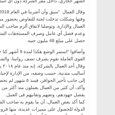
الشهر الجاري، داخل مقر الشركة دون أي استجا
وقتها وشكلت تدخلت لجنة للتفاوض بحضور ممثل
العمال والإدارة. وتوصلنا لاتفاق ألزم صاحب 
وعدم فصل أي عامل وصرف المستحقات المتأخرة،
حصل على مبلغ 48 مليون جنيه.
القوى العاملة تقوم بصرف نصف رواتبنا، والش
وقا
ئيسية
مصر
ناس وناس
الرئيسية
مصر
ناس ون
أساليب متدنية، حسب وصفه، من الإدارة لإجبار 
بدالخالق فاروق.. خبير اقتصادي
في ذكرى رحيله.. د. نو
إلى جانب تأخير الحوافز، فمنذ ٥ شهور لم نحصل على أي حوافز.
ل بذكرى ميلاده وحيداً على أبواب
قانوني دافع عن قضايا 
للحرية (بروفايل)
، 2026
26 يناير، 2026
بفضل جهودهم، وتعبهم وتفانيهم فى العمل.
كما أكد بعض العمال، أن ما يقوم به صاحب ا
الدولة للحصول على مميزات عديدة، منها قرو