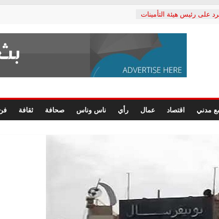
رد على رئيس هيئة التأمينات
حفي: إنكار الأزمة لا ينهي
 المعاشات.. ونطالب بكشف
ة
 يكتب: القطاع الصحي إلى
الشعبي يطلق لجنة “الحق
إسكندرية لرصد الانتهاكات
الرسومات النهائية للقرار
ع مدني
اقتصاد
عمال
رأي
ناس وناس
صحافة
ثقافة
فن
 الصحفيين.. وانتهاء أعمال
لإداري
ي لحقوق الإنسان يعلن
لدكتور محمد زهران.. ويؤكد:
وضمانات المحاكمة العادلة