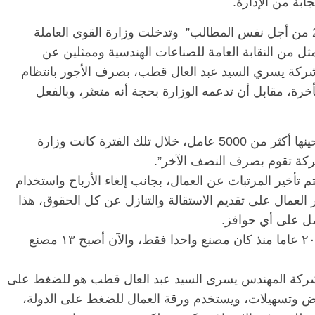
بة من الإدارة.
وقال العمال “سبق وأن أضربنا في العام 2018 من أجل نفس المطالب” وتدخلت وزارة القوى العاملة
 من النقابة العامة للصناعات الهندسية وممثلين عن
الشركة يسري السيد عبد العال قطب، بصرف الأجور بانتظام
 مقابل أن تدعمه الوزارة بحجة أنه متعثر، وبالفعل
وأضافوا “استمر الوضع هكذا لمدة 9 أشهر كنا حينها أكثر من 5000 عامل، خلال تلك الفترة كانت وزارة
ركة تقوم بصرف النصف الآخر”.
الرئيسية
مصر
ناس وناس
ل أحد العمال بالشركة، إنه منذ عام ٢٠١٨ يتم تأخير المرتبات عن العمال، بجانب إلغاء الأرباح واستخدام
اس
مقعد شاغر على مائدة الإفطار.. يحيى
العمال على تقديم الاستقالة والتنازل عن كل الحقوق، هذا
ر فرحات فقيه
حسين عبدالهادي فارس مقاومة
الوطن وانحاز
الخصخصة الذي دافع عن المال العام
(بروفايل)
وأكد، أن كثير من العمال يعملون منذ أكثر من ٢٠ عاما منذ كان مصنع واحدا فقط، والآن أصبح ١٣ مصنع
21 فبراير، 2026
لشركة المهندس يسرى السيد عبد العال قطب هو للضغط على
ض وتسهيلات، ويستخدم ورقة العمال للضغط على الدولة،