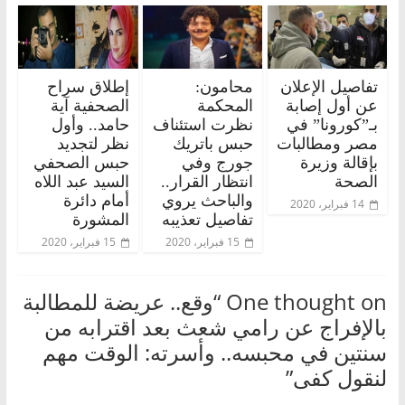
تفاصيل الإعلان
محامون:
إطلاق سراح
عن أول إصابة
المحكمة
الصحفية آية
بـ”كورونا” في
نظرت استئناف
حامد.. وأول
مصر ومطالبات
حبس باتريك
نظر لتجديد
بإقالة وزيرة
جورج وفي
حبس الصحفي
الصحة
انتظار القرار..
السيد عبد اللاه
والباحث يروي
أمام دائرة
14 فبراير، 2020
تفاصيل تعذيبه
المشورة
15 فبراير، 2020
15 فبراير، 2020
One thought on “
وقع.. عريضة للمطالبة
بالإفراج عن رامي شعث بعد اقترابه من
سنتين في محبسه.. وأسرته: الوقت مهم
لنقول كفى
”