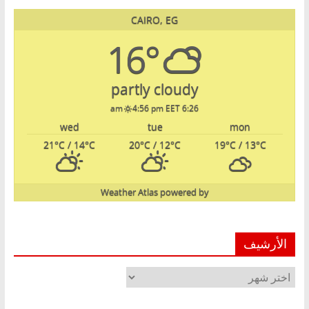
CAIRO, EG
16°
partly cloudy
4:56 pm EET
6:26 am
wed
tue
mon
21
°C
/ 14
°C
20
°C
/ 12
°C
19
°C
/ 13
°C
Weather Atlas
powered by
الأرشيف
الأرشيف