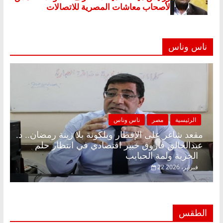
ناس وناس
الرئيسية
مصر
ناس وناس
مقعد شاغر على الإفطار وبلكونة بلا زينة رمضان.. د.
عبدالخالق فاروق خبير اقتصادي في انتظار حلم
الحرية ولمة الحبايب
22 فبراير، 2026
الطقس