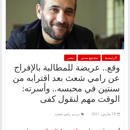
الرئيسية
مجتمع مدني
مصر
وقع.. عريضة للمطالبة بالإفراج
عن رامي شعث بعد اقترابه من
سنتين في محبسه.. وأسرته:
الوقت مهم لنقول كفى
,
19 مارس، 2021
درب
رامي شعث