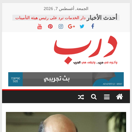
Skip
الجمعة, أغسطس 7, 2026
to
دار الخدمات ترد على رئيس هيئة التأمينات
content
بعد مؤتمره الصحفي: إنكار الأزمة لا ينهي
معاناة أصحاب المعاشات.. ونطالب بكشف
الشركة المنفذة
فرحات سليمان يكتب: القطاع الصحي إلى
أين؟
حزب التحالف الشعبي يطلق لجنة “الحق
درب
في الصحة” بالإسكندرية لرصد الانتهاكات
ودعم المرضى
صور .. اعتماد الرسومات النهائية للقرار
وأتوه
الوزاري لمدينة الصحفيين.. وانتهاء أعمال
في
إنشاء المبنى الإداري
درب..
المجلس القومي لحقوق الإنسان يعلن
وتبقى
متابعة قضية الدكتور محمد زهران.. ويؤكد:
هي
قرينة البراءة وضمانات المحاكمة العادلة
حق أصيل
الدرب