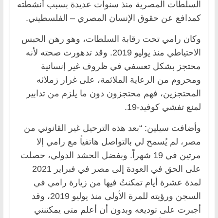
السلطات المصرية منذ سنوات عديدة بسبب أنشطته
كمدافع عن حقوق الإنسان المصري – الفلسطيني.
وكان رامي تحت رقابة السلطات، وهو رهن الحبس
الاحتياطي منذ يوليو 2019. وقد تدهورت صحته لأنه
محتجز بشكل تعسفي في ظروف غير إنسانية
ومحروم من الرعاية الملائمة، على غرار زملائه
المحتجزين، فهم محتجزون دون ما يلزم من تدابير
لمنع تفشي كوفيد-19.
وأضافت سيلين: “بعد هذه الترحيل غير القانوني من
مصر، لم يُسمح لي بالتواصل هاتفياً مع رامي إلا
مرتين في 19 شهراً. وبفضل الحشد الدولي، حصلت
على الحق في العودة إلى مصر في فبراير 2021
لمدة عشرة أيام تمكنتُ فيها من زيارة رامي في
السجن ورؤيته للمرة الأولى منذ يوليو 2019، وقد
أجبرت على توديعه وبدون أن أعلم متى يمكننني