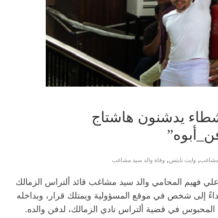
شطاء يدشنون هاشتاج
_أبوه”
,
,
مشاغب
وايت نايتس
وفاة والد سيد مشاغب
 علي فهيم المحامي والد سيد مشاغب قائد ألتراس الزمالك
اءً إلى شخص في موقع المسؤولية ويمتلك قرار، وبداخله
محبوس في قضية ألتراس نادي الزمالك، لدفن والده.