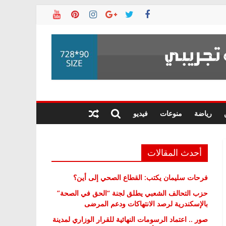
رياضة
منوعات
فيديو
أحدث المقالات
فرحات سليمان يكتب: القطاع الصحي إلى أين؟
حزب التحالف الشعبي يطلق لجنة “الحق في الصحة”
بالإسكندرية لرصد الانتهاكات ودعم المرضى
صور .. اعتماد الرسومات النهائية للقرار الوزاري لمدينة