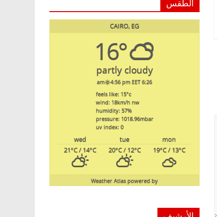
الطقس
CAIRO, EG
16°
partly cloudy
4:56 pm EET
6:26 am
feels like: 15
°c
wind: 18
km/h
nw
humidity: 57
%
pressure: 1018.96
mbar
uv index: 0
wed
tue
mon
21
°C
/ 14
°C
20
°C
/ 12
°C
19
°C
/ 13
°C
Weather Atlas
powered by
الأرشيف