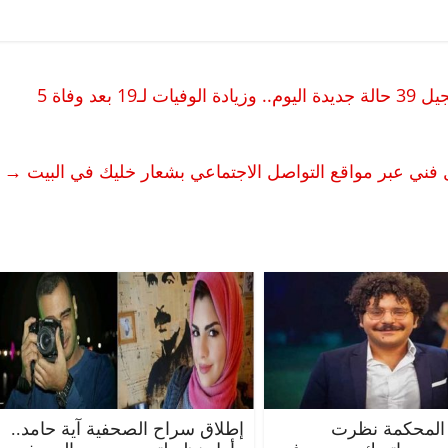
الصحة: ارتفاع إصابات كورونا لـ366 بعد تسجيل 39 حالة جديدة اليوم.. وزيادة الوفيات لـ19 بعد وفاة 5
 فني عبر مواقع التواصل الاجتماعي بشعار خليك في البيت
→
الرئيسية
مصر
ناس وناس
اس
مقعد شاغر على مائدة الإفطار.. يحيى
ر فرحات فقيه
حسين عبدالهادي فارس مقاومة
الوطن وانحاز
الخصخصة الذي دافع عن المال العام
(بروفايل)
21 فبراير، 2026
المحكمة نظرت
إطلاق سراح الصحفية آية حامد..