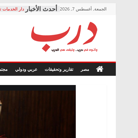
Skip
الجمعة, أغسطس 7, 2026
دار الخدمات ت
to
بعد مؤتمره الص
معاناة أصحاب
content
الشركة المنفذ
فرحات سليمان
درب
أين؟
حزب التحالف 
في الصحة” بال
وأتوه
ودعم المرضى
صور .. اعتماد 
في
مصر
تقارير وتحقيقات
عربي ودولي
مجتم
الوزاري لمدينة
درب..
إنشاء المبنى ا
وتبقى
المجلس القوم
هي
متابعة قضية ا
الدرب
قرينة البراءة 
حق أصيل