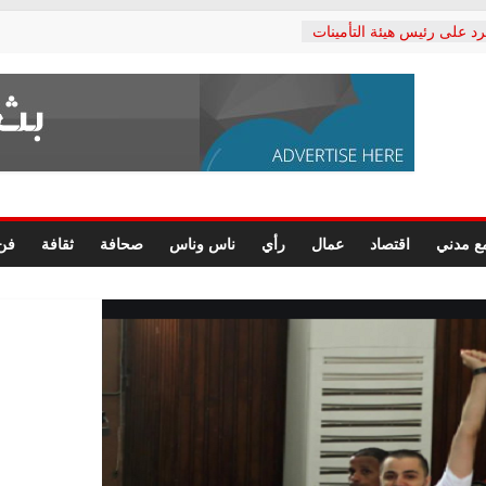
رد على رئيس هيئة التأمينات
حفي: إنكار الأزمة لا ينهي
 المعاشات.. ونطالب بكشف
ة
 يكتب: القطاع الصحي إلى
الشعبي يطلق لجنة “الحق
إسكندرية لرصد الانتهاكات
الرسومات النهائية للقرار
ع مدني
اقتصاد
عمال
رأي
ناس وناس
صحافة
ثقافة
فن
 الصحفيين.. وانتهاء أعمال
لإداري
ي لحقوق الإنسان يعلن
لدكتور محمد زهران.. ويؤكد:
وضمانات المحاكمة العادلة