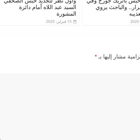
حبس باتريك جورج وفي
وأول نظر لتجديد حبس الصحفي
قرار.. والباحث يروي
السيد عبد اللاه أمام دائرة
ذيبه
المشورة
15 فبراير، 2020
زامية مشار إليها بـ
*