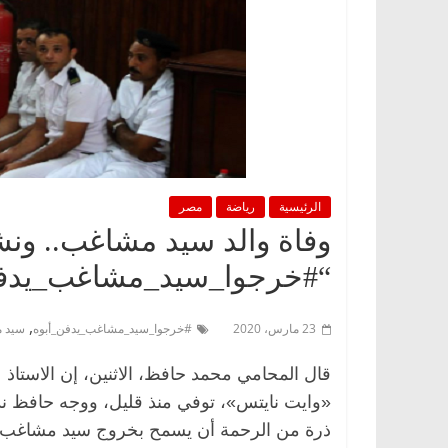
الرئيسية
رياضة
مصر
وفاة والد سيد مشاغب.. ون
“#خرجوا_سيد_مشاغب_يدفن
,
23 مارس، 2020
#خرجوا_سيد_مشاغب_يدفن_أبوه
سيد 
قال المحامي محمد حافظ، الاثنين، إن الاستاذ
«وايت نايتس»، توفي منذ قليل، ووجه حافظ ند
ذرة من الرحمة أن يسمح بخروج سيد مشاغب ال