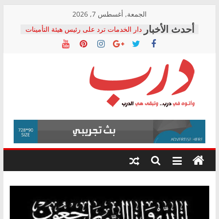
Skip
الجمعة, أغسطس 7, 2026
to
دار الخدمات ترد على رئيس هيئة التأمينات
content
بعد مؤتمره الصحفي: إنكار الأزمة لا ينهي
معاناة أصحاب المعاشات.. ونطالب بكشف
الشركة المنفذة
فرحات سليمان يكتب: القطاع الصحي إلى
أين؟
حزب التحالف الشعبي يطلق لجنة “الحق
درب
في الصحة” بالإسكندرية لرصد الانتهاكات
ودعم المرضى
صور .. اعتماد الرسومات النهائية للقرار
وأتوه
الوزاري لمدينة الصحفيين.. وانتهاء أعمال
في
إنشاء المبنى الإداري
درب..
المجلس القومي لحقوق الإنسان يعلن
وتبقى
متابعة قضية الدكتور محمد زهران.. ويؤكد:
هي
قرينة البراءة وضمانات المحاكمة العادلة
حق أصيل
الدرب