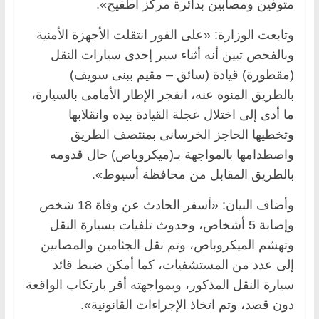
متوفين ومصابين بدائرة مركز أطفيح».
وتابعت الوزارة: «على الفور انتقلت الأجهزة الأمنية
وبالفحص تبين أنه أثناء سير إحدى سيارات النقل
(مقطورة) قيادة (سائق – مقيم ببنى سويف)
بالطريق المنوه عنه، انفجر الإطار الأمامى بالسيارة،
ما أدى إلى اختلال عجلة القيادة بيده وانقلابها
وتخطيها الحاجز الخرسانى بمنتصف الطريق
واصطدامها بالمواجهة بـ(ميكروباص) حال قدومه
بالطريق المقابل من محافظة أسيوط».
وأضاف البيان: «أسفر الحادث عن وفاة 18 شخص
وإصابة 5 أشخاص، وحدوث تلفيات بسيارة النقل
وتهشم الميكروباص، وتم نقل الجثامين والمصابين
إلى عدد من المستشفيات، كما أمكن ضبط قائد
سيارة النقل المذكور، وبمواجهته أقر بارتكاب الواقعة
دون قصد، وتم اتخاذ الإجراءات القانونية».