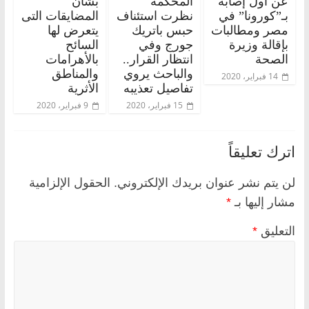
عن أول إصابة
المحكمة
بشأن
بـ”كورونا” في
نظرت استئناف
المضايقات التى
مصر ومطالبات
حبس باتريك
يتعرض لها
بإقالة وزيرة
جورج وفي
السائح
الصحة
انتظار القرار..
بالأهرامات
والباحث يروي
والمناطق
14 فبراير، 2020
تفاصيل تعذيبه
الأثرية
15 فبراير، 2020
9 فبراير، 2020
اترك تعليقاً
لن يتم نشر عنوان بريدك الإلكتروني.
الحقول الإلزامية
مشار إليها بـ
*
التعليق
*