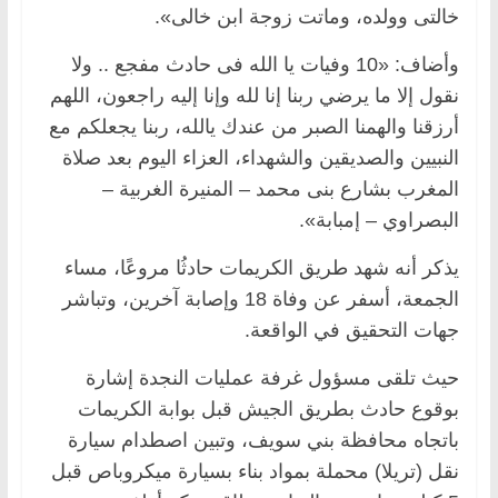
خالتى وولده، وماتت زوجة ابن خالى».
وأضاف: «10 وفيات يا الله فى حادث مفجع .. ولا
نقول إلا ما يرضي ربنا إنا لله وإنا إليه راجعون، اللهم
أرزقنا والهمنا الصبر من عندك يالله، ربنا يجعلكم مع
النبيين والصديقين والشهداء، العزاء اليوم بعد صلاة
المغرب بشارع بنى محمد – المنيرة الغربية –
البصراوي – إمبابة».
يذكر أنه شهد طريق الكريمات حادثُا مروعًا، مساء
الجمعة، أسفر عن وفاة 18 وإصابة آخرين، وتباشر
جهات التحقيق في الواقعة.
حيث تلقى مسؤول غرفة عمليات النجدة إشارة
بوقوع حادث بطريق الجيش قبل بوابة الكريمات
باتجاه محافظة بني سويف، وتبين اصطدام سيارة
نقل (تريلا) محملة بمواد بناء بسيارة ميكروباص قبل