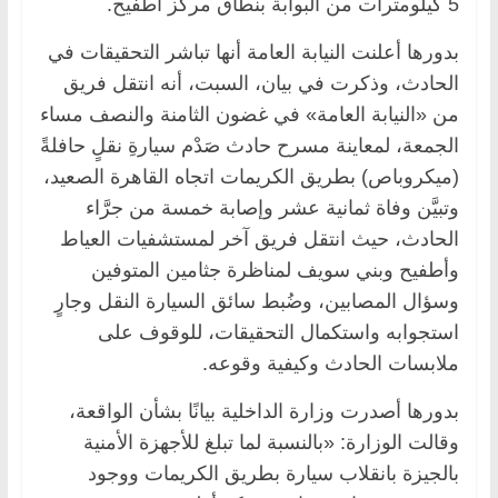
5 كيلومترات من البوابة بنطاق مركز أطفيح.
بدورها أعلنت النيابة العامة أنها تباشر التحقيقات في
الحادث، وذكرت في بيان، السبت، أنه انتقل فريق
من «النيابة العامة» في غضون الثامنة والنصف مساء
الجمعة، لمعاينة مسرح حادث صَدْم سيارةِ نقلٍ حافلةً
(ميكروباص) بطريق الكريمات اتجاه القاهرة الصعيد،
وتبيَّن وفاة ثمانية عشر وإصابة خمسة من جرَّاء
الحادث، حيث انتقل فريق آخر لمستشفيات العياط
وأطفيح وبني سويف لمناظرة جثامين المتوفين
وسؤال المصابين، وضُبط سائق السيارة النقل وجارٍ
استجوابه واستكمال التحقيقات، للوقوف على
ملابسات الحادث وكيفية وقوعه.
بدورها أصدرت وزارة الداخلية بيانًا بشأن الواقعة،
وقالت الوزارة: «بالنسبة لما تبلغ للأجهزة الأمنية
بالجيزة بانقلاب سيارة بطريق الكريمات ووجود