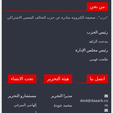
من نحن
"درب".. صحيفة الكترونية صادرة عن حزب التحالف الشعبي الاشتراكي
رئيس الحزب
مدحت الزاهد
رئيس مجلس الإدارة
طلعت فهمي
اتصل بنا
هيئة التحرير
تحت الانشاء
مديرا التحرير
مستشارو التحرير
desk@daaarb.co
m
إلهامي الميرغي
محمد جودة