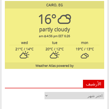
CAIRO, EG
16°
partly cloudy
4:56 pm EET
6:26 am
wed
tue
mon
21
°C
/ 14
°C
20
°C
/ 12
°C
19
°C
/ 13
°C
Weather Atlas
powered by
الأرشيف
الأرشيف