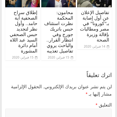
تفاصيل الإعلان
محامون:
إطلاق سراح
عن أول إصابة
المحكمة
الصحفية آية
بـ”كورونا” في
نظرت استئناف
حامد.. وأول
مصر ومطالبات
حبس باتريك
نظر لتجديد
بإقالة وزيرة
جورج وفي
حبس الصحفي
الصحة
انتظار القرار..
السيد عبد اللاه
والباحث يروي
أمام دائرة
14 فبراير، 2020
تفاصيل تعذيبه
المشورة
15 فبراير، 2020
15 فبراير، 2020
اترك تعليقاً
لن يتم نشر عنوان بريدك الإلكتروني.
الحقول الإلزامية
مشار إليها بـ
*
التعليق
*