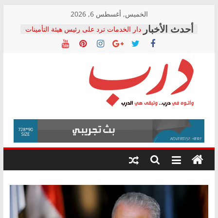
Skip
الخميس, أغسطس 6, 2026
to
دار الخدمات ترد على رئيس هيئة التأمينات
content
بعد مؤتمره الصحفي: إنكار الأزمة لا ينهي
معاناة أصحاب المعاشات.. ونطالب بكشف
الشركة المنفذة
فرحات سليمان يكتب: القطاع الصحي إلى
أين؟
حزب التحالف الشعبي يطلق لجنة “الحق
درب
في الصحة” بالإسكندرية لرصد الانتهاكات
ودعم المرضى
صور .. اعتماد الرسومات النهائية للقرار
وأتوه
الوزاري لمدينة الصحفيين.. وانتهاء أعمال
في
إنشاء المبنى الإداري
درب..
المجلس القومي لحقوق الإنسان يعلن
وتبقى
متابعة قضية الدكتور محمد زهران.. ويؤكد:
هي
قرينة البراءة وضمانات المحاكمة العادلة
حق أصيل
الدرب