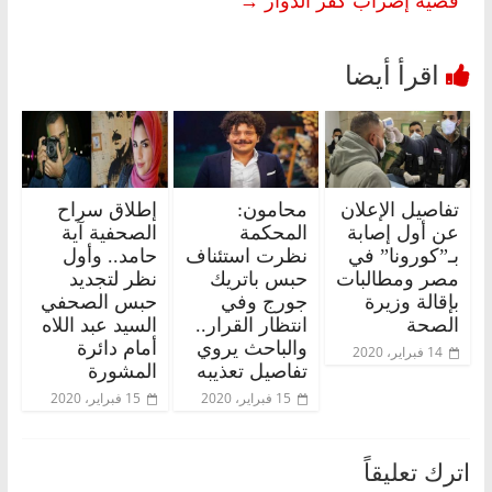
تفاصيل الإعلان
محامون:
إطلاق سراح
عن أول إصابة
المحكمة
الصحفية آية
بـ”كورونا” في
نظرت استئناف
حامد.. وأول
مصر ومطالبات
حبس باتريك
نظر لتجديد
بإقالة وزيرة
جورج وفي
حبس الصحفي
الصحة
انتظار القرار..
السيد عبد اللاه
والباحث يروي
أمام دائرة
14 فبراير، 2020
تفاصيل تعذيبه
المشورة
15 فبراير، 2020
15 فبراير، 2020
اترك تعليقاً