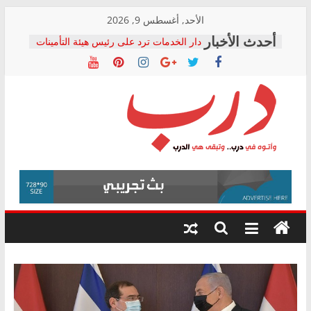
Skip
الأحد, أغسطس 9, 2026
to
دار الخدمات ترد على رئيس هيئة التأمينات
content
بعد مؤتمره الصحفي: إنكار الأزمة لا ينهي
معاناة أصحاب المعاشات.. ونطالب بكشف
الشركة المنفذة
فرحات سليمان يكتب: القطاع الصحي إلى
أين؟
حزب التحالف الشعبي يطلق لجنة “الحق
درب
في الصحة” بالإسكندرية لرصد الانتهاكات
ودعم المرضى
صور .. اعتماد الرسومات النهائية للقرار
وأتوه
الوزاري لمدينة الصحفيين.. وانتهاء أعمال
في
إنشاء المبنى الإداري
درب..
المجلس القومي لحقوق الإنسان يعلن
وتبقى
متابعة قضية الدكتور محمد زهران.. ويؤكد:
هي
قرينة البراءة وضمانات المحاكمة العادلة
حق أصيل
الدرب