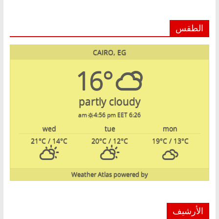
الطقس
CAIRO, EG
16°
partly cloudy
4:56 pm EET
6:26 am
wed
tue
mon
21
°C
/ 14
°C
20
°C
/ 12
°C
19
°C
/ 13
°C
Weather Atlas
powered by
الأرشيف