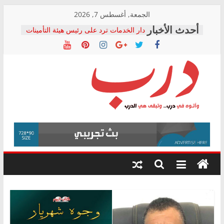
Skip
الجمعة, أغسطس 7, 2026
to
دار الخدمات ترد على رئيس هيئة التأمينات
content
بعد مؤتمره الصحفي: إنكار الأزمة لا ينهي
معاناة أصحاب المعاشات.. ونطالب بكشف
الشركة المنفذة
فرحات سليمان يكتب: القطاع الصحي إلى
أين؟
حزب التحالف الشعبي يطلق لجنة “الحق
درب
في الصحة” بالإسكندرية لرصد الانتهاكات
ودعم المرضى
صور .. اعتماد الرسومات النهائية للقرار
وأتوه
الوزاري لمدينة الصحفيين.. وانتهاء أعمال
في
إنشاء المبنى الإداري
درب..
المجلس القومي لحقوق الإنسان يعلن
وتبقى
متابعة قضية الدكتور محمد زهران.. ويؤكد:
هي
قرينة البراءة وضمانات المحاكمة العادلة
حق أصيل
الدرب