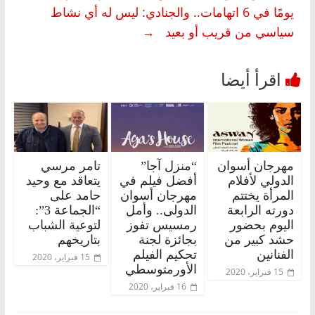
يومًا في 6 اتهامات.. والجنادي: ليس له أي نشاط
سياسي من قريب أو بعيد
→
مهرجان أسوان
“منزل آجا”
تامر مرسي
الدولي لأفلام
أفضل فيلم في
يتعاقد مع وحيد
المرأة يختتم
مهرجان أسوان
حامد على
دورته الرابعة
الدولى.. وأمل
“الجماعة 3”:
اليوم بحضور
رمسيس تفوز
لتوعية الشباب
حشد كبير من
بجائزة لجنة
بتاريخهم
الفنانين
تحكيم الفيلم
15 فبراير، 2020
الأورمتوسطي
15 فبراير، 2020
16 فبراير، 2020