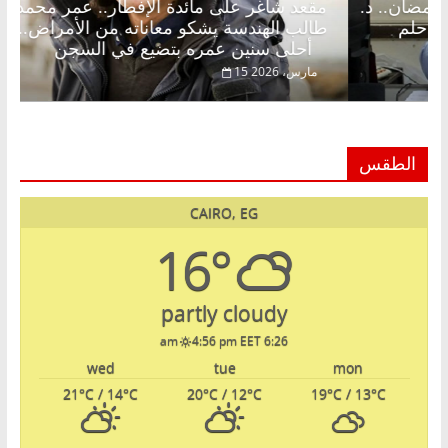
اغر على الإفطار وبلكونة بلا زينة رمضان.. د.
مقعد شاغر 
الق فاروق خبير اقتصادي في انتظار حلم
طالب الهندس
أحلى سنين عمره بتضيع في السجن
20
15 مارس، 2026
الطقس
CAIRO, EG
16°
partly cloudy
4:56 pm EET
6:26 am
wed
tue
mon
21
°C
/ 14
°C
20
°C
/ 12
°C
19
°C
/ 13
°C