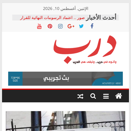
Skip
الإثنين, أغسطس 10, 2026
to
صور .. اعتماد الرسومات النهائية للقرار
content
الوزاري لمدينة الصحفيين.. وانتهاء أعمال
إنشاء المبنى الإداري
النائبة مها عبد الناصر تعلن تقدمها بقانون
حرية تداول المعلومات للبرلمان خلال
الأسبوع الأخير لدور الانعقاد
نقيب الصحفيين يخاطب الوزراء
درب
والمحافظين ويتقدم بـ 10 بلاغات للنائب
العام ضد مؤسسات تستغل المتدربين
فرحات سليمان يكتب: القطاع الصحي إلى
وأتوه
أين؟
في
حزب التحالف الشعبي يطلق لجنة “الحق
درب..
في الصحة” بالإسكندرية لرصد الانتهاكات
وتبقى
ودعم المرضى
هي
الدرب