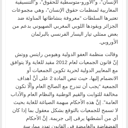
الإنسان”، و”الأورو-متوسطية للحقوق”، و”التنسيقية
المغاربية لمنظمات حقوق الإنسان”، وهي مجموعات
تعتبرها السلطات “معروفة بنشاطاتها المناوئة ضد
الجزائر ويقودها اللوبي المغربي الصهيوني بدعم من
بعض ممثلي تيار اليسار الفرنسي بالبرلمان
الأوروبي.
وقالت منظمة العفو الدولية وهيومن رايتس ووتش
إنّ قانون الجمعيات لعام 2012 مقيد للغاية ولا يتوافق
مع المعايير الدولية لحرية تكوين الجمعيات أو
الانضمام إليها، حيث تنص المادة 2 على أنَّ أهداف
الجمعية “يجب أن تندرج مع الصالح العام وألّا تكون
مخالفة للثوابت والقيم الوطنية والنظام العام والآداب
العامة”. إنَّ هذه الأحكام مبهمة الصياغة للغاية بحيث
لا تسمح للجمعيات بالتوقع بشكل معقول بما إذا كان
أي من أنشطتها يرقى إلى جريمة. إنَّ الأحكام
الفضفاضة والغامضة في القانون تهدد ممارسة