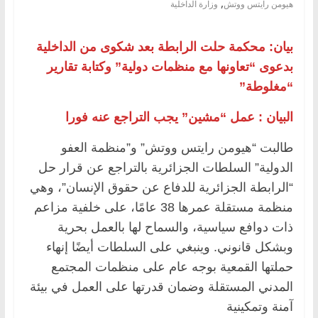
,
هيومن رايتس ووتش
وزارة الداخلية
بيان: محكمة حلت الرابطة بعد شكوى من الداخلية
بدعوى “تعاونها مع منظمات دولية” وكتابة تقارير
“مغلوطة”
البيان : عمل “مشين” يجب التراجع عنه فورا
طالبت “هيومن رايتس ووتش” و”منظمة العفو
الدولية” السلطات الجزائرية بالتراجع عن قرار حل
“الرابطة الجزائرية للدفاع عن حقوق الإنسان”، وهي
منظمة مستقلة عمرها 38 عامًا، على خلفية مزاعم
ذات دوافع سياسية، والسماح لها بالعمل بحرية
وبشكل قانوني. وينبغي على السلطات أيضًا إنهاء
حملتها القمعية بوجه عام على منظمات المجتمع
المدني المستقلة وضمان قدرتها على العمل في بيئة
آمنة وتمكينية