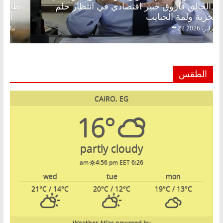
عبدالخالق فاروق خبير اقتصادي في انتظار حلم
الحرية ولمة الحبايب
22 فبراير، 2026
الطقس
CAIRO, EG
16°
partly cloudy
4:56 pm EET
6:26 am
wed
tue
mon
21
°C
/ 14
°C
20
°C
/ 12
°C
19
°C
/ 13
°C
Weather Atlas
powered by