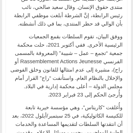
منتدى حقوق الإنسان. وقال سعيد صالحي، نائب
رئيس الرابطة، إنَّ الشرطة أبلغت موظفي الرابطة
بأن الوالي قد حظر المنتدى، بما في ذلك أنشطته.
ووفق البيان، تقوم السلطات بقمع الجمعيات
الرئيسية الأخرى. ففي أكتوبر 2021، حلت محكمة
جمعية “تجمع – عمل – شبيبة” (المعروفة بالمسمى
الفرنسي Rassemblement Actions Jeunesse أو
راج)، مشيرة إلى عدم امتثالها للقانون وخلق الفوضى
والإخلال بالنظام العام. واستأنفت “راج” القرار أمام
مجلس الدولة – أعلى محكمة إدارية في البلاد.
وأُرجئ الحكم إلى 23 فبراير 2023.
وأُغلقت “كاريتاس”، وهي مؤسسة خيرية تابعة
للكنيسة الكاثوليكية، في 25 سبتمبر/أيلول 2022، بعد
أن انتقدتها السلطات لتقديمها المساعدة والخدمات
الطبية للمهاجرين، بحسب وسائل الإعلام. وقدمت