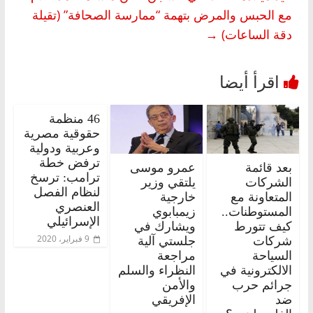
مع الحبس والمرض بتهمة “ممارسة الصحافة” (تقيلة
دقة الساعات)
→
46 منظمة
حقوقية مصرية
وعربية ودولية
ترفض خطة
بعد قائمة
عمرو موسى
ترامب: ترسخ
الشركات
يلتقي وزير
لنظام الفصل
المتعاونة مع
خارجية
العنصري
المستوطنات..
زيمبابوي
الإسرائيلي
كيف تتورط
ويشارك في
9 فبراير، 2020
شركات
جلستي آلية
السياحة
مراجعة
الالكترونية في
النظراء والسلم
جرائم حرب
والأمن
ضد
الإفريقي