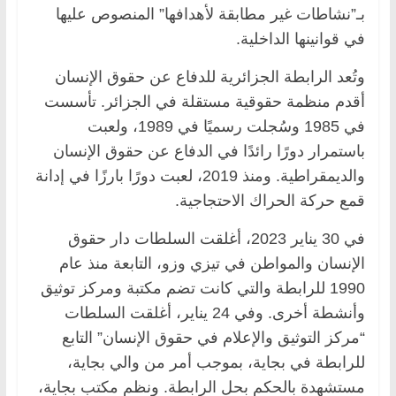
بـ”نشاطات غير مطابقة لأهدافها” المنصوص عليها
في قوانينها الداخلية.
وتُعد الرابطة الجزائرية للدفاع عن حقوق الإنسان
أقدم منظمة حقوقية مستقلة في الجزائر. تأسست
في 1985 وسُجلت رسميًا في 1989، ولعبت
باستمرار دورًا رائدًا في الدفاع عن حقوق الإنسان
والديمقراطية. ومنذ 2019، لعبت دورًا بارزًا في إدانة
قمع حركة الحراك الاحتجاجية.
في 30 يناير 2023، أغلقت السلطات دار حقوق
الإنسان والمواطن في تيزي وزو، التابعة منذ عام
1990 للرابطة والتي كانت تضم مكتبة ومركز توثيق
وأنشطة أخرى. وفي 24 يناير، أغلقت السلطات
“مركز التوثيق والإعلام في حقوق الإنسان” التابع
للرابطة في بجاية، بموجب أمر من والي بجاية،
مستشهدة بالحكم بحل الرابطة. ونظم مكتب بجاية،