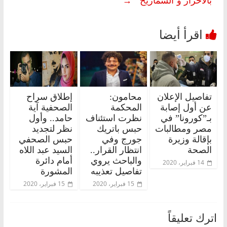
تفاصيل الإعلان
محامون:
إطلاق سراح
عن أول إصابة
المحكمة
الصحفية آية
بـ”كورونا” في
نظرت استئناف
حامد.. وأول
مصر ومطالبات
حبس باتريك
نظر لتجديد
بإقالة وزيرة
جورج وفي
حبس الصحفي
الصحة
انتظار القرار..
السيد عبد اللاه
والباحث يروي
أمام دائرة
14 فبراير، 2020
تفاصيل تعذيبه
المشورة
15 فبراير، 2020
15 فبراير، 2020
اترك تعليقاً