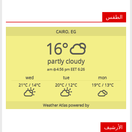
الطقس
CAIRO, EG
16°
partly cloudy
4:56 pm EET
6:26 am
wed
tue
mon
21
°C
/ 14
°C
20
°C
/ 12
°C
19
°C
/ 13
°C
Weather Atlas
powered by
الأرشيف