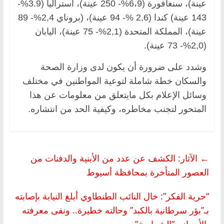
عينة)، سنغافورة (6،9%- 250 عينة)، أستراليا (3.9%-
143 عينة) كندا (2,6 %- 94 عينة)، (بروناي 2,4%- 89
عينة)، المملكة المتحدة (2,1%- 75 عينة)، اليابان
(2,0%- 73 عينة).
وشدد على ضرورة أن يكون لدى وزارة الصحة
والسكان خطة شاملة لتوعية المواطنين في مختلف
وسائل الإعلام بكل مايتعلق من معلومات عن هذا
المتحور لتجنب مخاطره، وكيفية الحد من انتشاره.
←
الآثار: الكشف عن عدد من الأبنية والدفنات من
العصور المتأخرة بمحافظة أسيوط
“حرية الفكر”: خال النائب الطنطاوي أبلغ النيابة بإصابته
بـ”بؤر سرطانية بالكبد” وحالته خطيرة.. ونفى معرفته
بالأحراز و”الشماريخ”
→