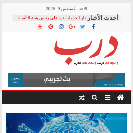
Skip
الأحد, أغسطس 9, 2026
to
دار الخدمات ترد على رئيس هيئة التأمينات
content
بعد مؤتمره الصحفي: إنكار الأزمة لا ينهي
معاناة أصحاب المعاشات.. ونطالب بكشف
الشركة المنفذة
فرحات سليمان يكتب: القطاع الصحي إلى
أين؟
حزب التحالف الشعبي يطلق لجنة “الحق
درب
في الصحة” بالإسكندرية لرصد الانتهاكات
ودعم المرضى
صور .. اعتماد الرسومات النهائية للقرار
وأتوه
الوزاري لمدينة الصحفيين.. وانتهاء أعمال
في
إنشاء المبنى الإداري
درب..
المجلس القومي لحقوق الإنسان يعلن
وتبقى
متابعة قضية الدكتور محمد زهران.. ويؤكد:
هي
قرينة البراءة وضمانات المحاكمة العادلة
حق أصيل
الدرب