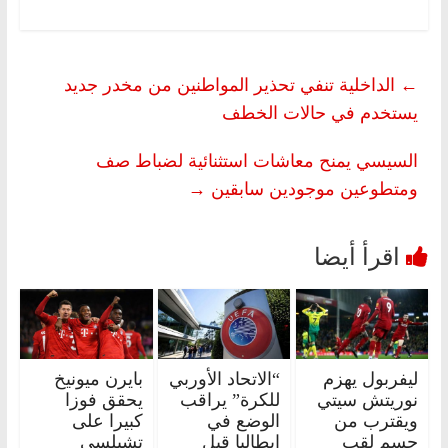
←
الداخلية تنفي تحذير المواطنين من مخدر جديد
يستخدم في حالات الخطف
السيسي يمنح معاشات استثنائية لضباط صف
ومتطوعين موجودين سابقين
→
ليفربول يهزم
“الاتحاد الأوربي
بايرن ميونيخ
نوريتش سيتي
للكرة” يراقب
يحقق فوزا
ويقترب من
الوضع في
كبيرا على
حسم لقب
إيطاليا قبل
تشيلسي