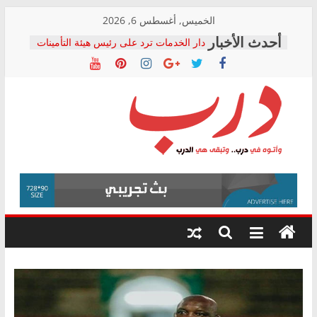
Skip
الخميس, أغسطس 6, 2026
to
دار الخدمات ترد على رئيس هيئة التأمينات
content
بعد مؤتمره الصحفي: إنكار الأزمة لا ينهي
معاناة أصحاب المعاشات.. ونطالب بكشف
الشركة المنفذة
فرحات سليمان يكتب: القطاع الصحي إلى
أين؟
حزب التحالف الشعبي يطلق لجنة “الحق
درب
في الصحة” بالإسكندرية لرصد الانتهاكات
ودعم المرضى
صور .. اعتماد الرسومات النهائية للقرار
وأتوه
الوزاري لمدينة الصحفيين.. وانتهاء أعمال
في
إنشاء المبنى الإداري
درب..
المجلس القومي لحقوق الإنسان يعلن
وتبقى
متابعة قضية الدكتور محمد زهران.. ويؤكد:
هي
قرينة البراءة وضمانات المحاكمة العادلة
حق أصيل
الدرب