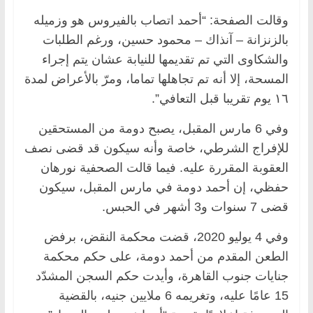
وقالت الصفحة: “أحمد اتصاب بالفيروس هو وزميله
بالزنزانة – آنذاك – محمود حسين، ورغم الطلبات
والشكاوى التي تم تقديمها للنيابة عشان يتم إجراء
المسحة، إلا أنه تم تجاهلها تماما، ومرّ بالأعراض لمدة
١٦ يوم تقريبا قبل التعافي”.
وفي 6 مارس المقبل، يصبح دومة من المستحقين
للإفراج الشرطي، خاصة وأنه سيكون قد قضى نصف
العقوبة المقررة عليه. فيما قالت الصحفية نورهان
حفظي، إن أحمد دومة في مارس المقبل، سيكون
قضى 7 سنوات و3 أشهر في الحبس.
وفي 4 يوليو 2020، قضت محكمة النقض، برفض
الطعن المقدم من أحمد دومة، على حكم محكمة
جنايات جنوب القاهرة، وأيدت حكم السجن المشدّد
15 عامًا عليه، وتغريمه 6 ملايين جنيه، بالقضية