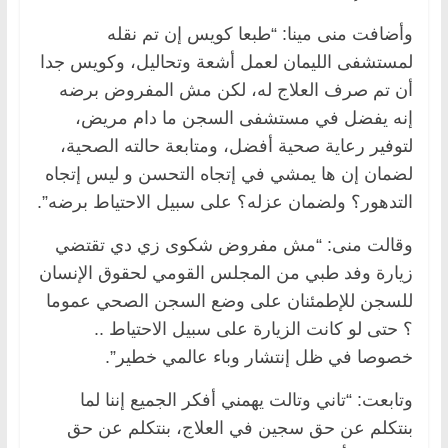
وأضافت منى مينا: “طبعا كويس إن تم نقله
لمستشفى الليمان لعمل أشعة وتحاليل، وكويس جدا
أن تم صرف العلاج له، لكن مش المفروض برضه
إنه يفضل في مستشفى السجن ما دام مريض،
لتوفير رعاية صحية أفضل، ومتابعة حالته الصحية،
لضمان إن ها يمشي في إتجاه التحسن و ليس إتجاه
التدهور؟ ولضمان عزله؟ على سبيل الاحتياط برضه”.
وقالت منى: “مش مفروض شكوى زي دي تقتضي
زيارة وفد طبي من المجلس القومي لحقوق الإنسان
للسجن للإطمئنان على وضع السجن الصحي عموما
؟ حتى لو كانت الزيارة على سبيل الاحتياط ..
خصوصا في ظل إنتشار وباء عالمي خطير”.
وتابعت: “تاني وتالت يهمني أفكر الجميع إننا لما
بنتكلم عن حق سجين في العلاج، بنتكلم عن حق