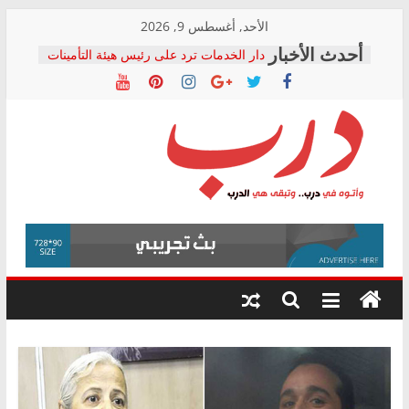
Skip
الأحد, أغسطس 9, 2026
to
دار الخدمات ترد على رئيس هيئة التأمينات
content
بعد مؤتمره الصحفي: إنكار الأزمة لا ينهي
معاناة أصحاب المعاشات.. ونطالب بكشف
الشركة المنفذة
فرحات سليمان يكتب: القطاع الصحي إلى
أين؟
حزب التحالف الشعبي يطلق لجنة “الحق
درب
في الصحة” بالإسكندرية لرصد الانتهاكات
ودعم المرضى
صور .. اعتماد الرسومات النهائية للقرار
وأتوه
الوزاري لمدينة الصحفيين.. وانتهاء أعمال
في
إنشاء المبنى الإداري
درب..
المجلس القومي لحقوق الإنسان يعلن
وتبقى
متابعة قضية الدكتور محمد زهران.. ويؤكد:
هي
قرينة البراءة وضمانات المحاكمة العادلة
حق أصيل
الدرب