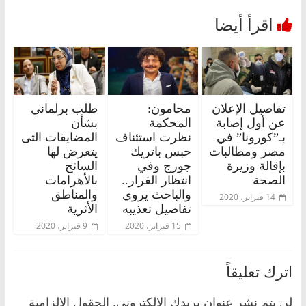
تفاصيل الإعلان
محامون:
طلب برلماني
عن أول إصابة
المحكمة
بشأن
بـ”كورونا” في
نظرت استئناف
المضايقات التى
مصر ومطالبات
حبس باتريك
يتعرض لها
بإقالة وزيرة
جورج وفي
السائح
الصحة
انتظار القرار..
بالأهرامات
والباحث يروي
والمناطق
14 فبراير، 2020
تفاصيل تعذيبه
الأثرية
15 فبراير، 2020
9 فبراير، 2020
اترك تعليقاً
لن يتم نشر عنوان بريدك الإلكتروني.
الحقول الإلزامية