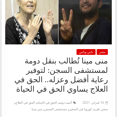
مصر
ناس وناس
منى مينا تُطالب بنقل دومة
لمستشفى السجن: لتوفير
رعاية أفضل وعزله.. الحق في
العلاج يساوي الحق في الحياة
,
,
,
16 فبراير، 2021
أحمد دومة
الحق في الحياة
الحق في العلاج
,
,
,
سجن طره
كورونا في السجن
مستشفى السجن
منى مينا