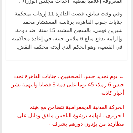
المعروفة إعلاميًا بقضية “أحداث مجلس الوزراء”.
وفي وقت سابق، قضت الدائرة 11 إرهاب بمحكمة
جنايات جنوب القاهرة، برئاسة المستشار محمد
شيرين فهمي، بالسجن المشدد 15 سنة، ضد دومة،
وإلزامه بدفع مبلغ 6 ملايين جنيه، في إعادة محاكمته
في القضية، وهو الحكم الذي أيدته محكمة النقض.
←
يوم تجديد حبس الصحفيين.. جنايات القاهرة تجدد
حبس 6 زملاء 45 يوما على ذمة 3 قضايا والتهمة نشر
أخبار كاذبة
الحركة المدنية الديمقراطية تتضامن مع هيثم
الحريرى.. اتهامه برشوة الناخبين ملفق ودليل على
مطاردة من يؤدون دورهم بشرف
→