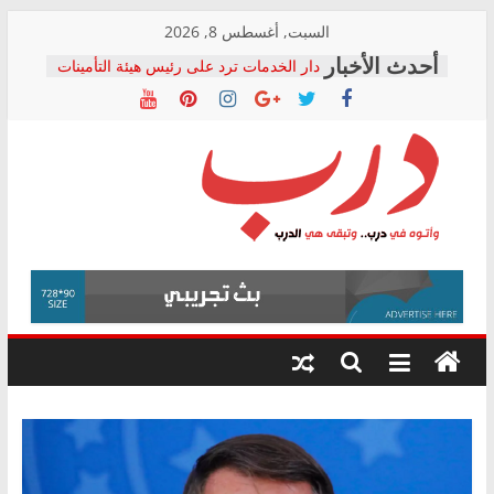
Skip
السبت, أغسطس 8, 2026
to
دار الخدمات ترد على رئيس هيئة التأمينات
content
بعد مؤتمره الصحفي: إنكار الأزمة لا ينهي
معاناة أصحاب المعاشات.. ونطالب بكشف
الشركة المنفذة
فرحات سليمان يكتب: القطاع الصحي إلى
أين؟
حزب التحالف الشعبي يطلق لجنة “الحق
درب
في الصحة” بالإسكندرية لرصد الانتهاكات
ودعم المرضى
صور .. اعتماد الرسومات النهائية للقرار
وأتوه
الوزاري لمدينة الصحفيين.. وانتهاء أعمال
في
إنشاء المبنى الإداري
درب..
المجلس القومي لحقوق الإنسان يعلن
وتبقى
متابعة قضية الدكتور محمد زهران.. ويؤكد:
هي
قرينة البراءة وضمانات المحاكمة العادلة
حق أصيل
الدرب