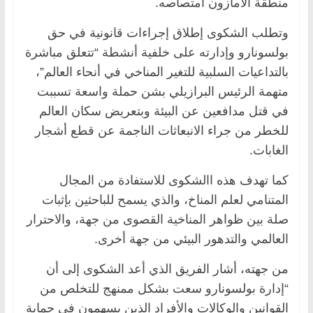
منطقة الأمازون امتصاصه.
وتطلب الشكوى إطلاق إجراءات قانونية في حق
بولسونارو وإدارته على خلفية أنشطة “تتعلق مباشرة
بالتداعيات السلبية للتغير المناخي في أنحاء العالم”،
متهمة الرئيس البرازيلي بشن حملة واسعة تسببت
في قتل مدافعين عن البيئة وبتعريض سكان العالم
للخطر من جراء الانبعاثات الناجمة عن قطع أشجار
الغابات.
كما تهدف هذه االشكوى للاستفادة من المجال
المتنامي لعلم المناخ، والذي يسمح للباحثين بإثبات
صلة بين ظواهر المناخية القصوى من جهة، والاحترار
العالمي والتدهور البيئي من جهة أخرى.
من جهته، أشار الفريق الذي أعد الشكوى إلى أن
“إدارة بولسونارو سعت بشكل ممنهج للتخلص من
القوانين والوكالات والأفراد الذين يسهمون في حماية