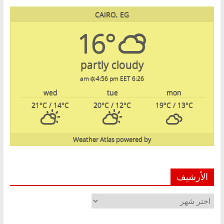
CAIRO, EG
16°
partly cloudy
4:56 pm EET
6:26 am
wed
tue
mon
21
°C
/ 14
°C
20
°C
/ 12
°C
19
°C
/ 13
°C
Weather Atlas
powered by
الأرشيف
الأرشيف