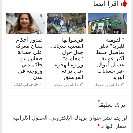
“القومية
فرشوا لها
صدور أحكام
للبريد” تعلن
المعدية سجاد..
بشأن معركة
تفاصيل ضبط
جدل حول
على حضانة
أكبر عملية
“مجاملة”
طفلين بين
غسيل أموال
وزيرة الهجرة
حاكم دبي
عبر حسابات
على ترعة
وزوجته في
البريد
الفرستق
لندن
15 فبراير، 2020
16 فبراير، 2020
26 فبراير، 2020
اترك تعليقاً
لن يتم نشر عنوان بريدك الإلكتروني.
الحقول الإلزامية
مشار إليها بـ
*