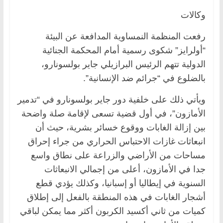
وكالات
رفعت المنظمة النمساوية المدافعة عن البيئة
“أولرايز” شكوى رسمية أمام المحكمة الجنائية
الدولية تتهم الرئيس البرازيلي جاير بولسونارو،
بالضلوع في “جرائم ضد الإنسانية”.
ويأتي ذلك على خلفية دور جاير بولسونارو في “تدمير
الأمازون”، في أول قضية تسعى لإقامة صلة واضحة
بين إزالة الغابات ووقوع خسائر بشرية، حيث أن
انبعاثات غازات الاحتباس الحراري من جراء إحراق
مساحات من الأراضي والزراعة على نطاق واسع
جدا في الأمازون، أعلى من إجمالي الانبعاثات
السنوية في إيطاليا أو إسبانيا، وكذلك يؤدي قطع
أشجار الغابات في هذه المنطقة بالفعل إلى إطلاق
كميات من ثاني أكسيد الكربون أكثر مما يمكن لباقي