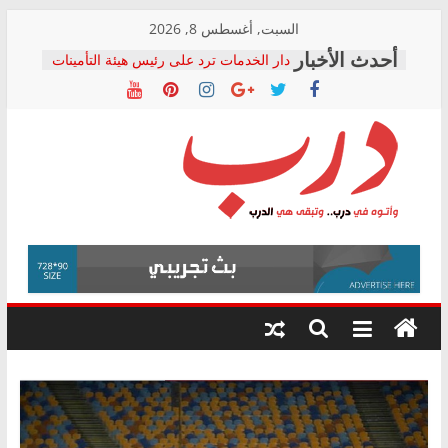
Skip
السبت, أغسطس 8, 2026
to
دار الخدمات ترد على رئيس هيئة التأمينات
content
بعد مؤتمره الصحفي: إنكار الأزمة لا ينهي
معاناة أصحاب المعاشات.. ونطالب بكشف
الشركة المنفذة
فرحات سليمان يكتب: القطاع الصحي إلى
أين؟
حزب التحالف الشعبي يطلق لجنة “الحق
درب
في الصحة” بالإسكندرية لرصد الانتهاكات
ودعم المرضى
صور .. اعتماد الرسومات النهائية للقرار
وأتوه
الوزاري لمدينة الصحفيين.. وانتهاء أعمال
في
إنشاء المبنى الإداري
درب..
المجلس القومي لحقوق الإنسان يعلن
وتبقى
متابعة قضية الدكتور محمد زهران.. ويؤكد:
هي
قرينة البراءة وضمانات المحاكمة العادلة
حق أصيل
الدرب