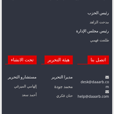
رئيس الحزب
مدحت الزاهد
رئيس مجلس الإدارة
طلعت فهمي
اتصل بنا
هيئة التحرير
تحت الانشاء
مديرا التحرير
مستشارو التحرير
desk@daaarb.co
m
إلهامي الميرغي
محمد جودة
أحمد سعد
حنان فكري
help@daaarb.com