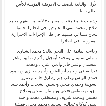
الأولى والثانية للتصفيات الإفريقية المؤهلة لكأس
العالم بقطر.
وشملت قائمة منتخب مصر ٢٧ لاعبا من بينهم محمد
صلاح ومحمد النني المحترفين في انجلترا تحسبا
لنجاح مساعي ضمهما في ظل الإجراءات الاحترازية
المفروضة في انجلترا.
وجاءت القائمة على النحو التالي: محمد الشناوي
والهانى سليمان ومحمد أبوجبل وأكرم توفيق وباهر
المحمدي وعمر جابر وأيمن أشرف ومحمد
عبدالشافي وأحمد أبو الفتوح وأحمد حجازي ومحمود
حمدي الونش وعلي جبر وطارق حامد وعمرو
السولية وحمدي فتحي وحسين الشحات وأحمد سيد
زيزو ومصطفي فتحي ورمضان صبحي وصلاح
محسن ومحمد شريف ومصطفي محمد وأحمد
حسن كوكا وعبدالله السعيد ومحمد مجدي قفشة