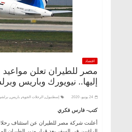
اقتصاد
مصر للطيران تعلن مواعيد 
إليها.. نيويورك وباريس وبر
,
,
,
24 يونيو، 2020
إسطنبول
الرحلات الجوية
باريس
برلشو
كتب- فارس فكري
أعلنت شركة مصر للطيران عن استئناف رحلاتها
الراغبين في السفر بعد قرار وزير الطيران ال