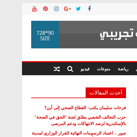
رياضة
منوعات
فيديو
أحدث المقالات
فرحات سليمان يكتب: القطاع الصحي إلى أين؟
حزب التحالف الشعبي يطلق لجنة “الحق في الصحة”
بالإسكندرية لرصد الانتهاكات ودعم المرضى
صور .. اعتماد الرسومات النهائية للقرار الوزاري لمدينة