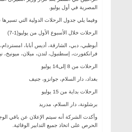
المصرية في أول يوليو.
وفيما يلي جدول الرحلات الدولية التي تسيره
مصر
ناس وناس
الرئيسية
مصر
ناس وناس
الرحلات خلال الأسبوع الأول من يوليو(1-7)
الق فاروق.. خبير اقتصادي
في ذكرى رحيله.. د. نور فر
رى ميلاده وحيداً على أبواب
قانوني دافع عن قضايا الوطن
أبوظبي، دبي، الشارقة، أديس أبابا، امستردام، 
للحرية (بروفايل)
فرانكفورت، إسطنبول، لندن، ميلان، ميونيخ، ني
26 يناير، 2026
الرحلات من 8 إلى14 يوليو
بغداد، دار السلام، جوانزو، جنيف
الرحلات بداية من 15 يوليو
برشلونة، دار السلام، مدريد
وأكدت الشركة أنه سيتم الإعلان عن باقي الوجه
الحرص على اتخاذ جميع التدابير الوقائية.