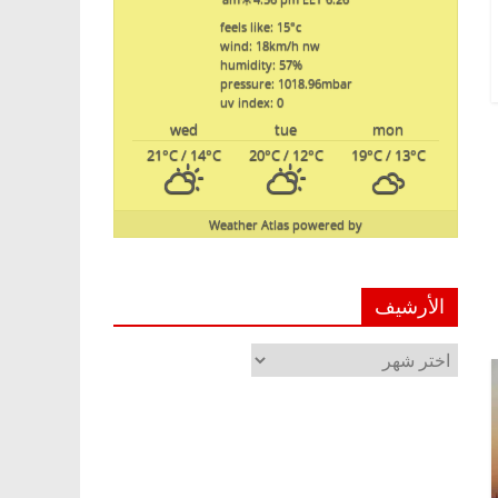
feels like: 15
°c
wind: 18
km/h
nw
humidity: 57
%
pressure: 1018.96
mbar
uv index: 0
wed
tue
mon
21
°C
/ 14
°C
20
°C
/ 12
°C
19
°C
/ 13
°C
Weather Atlas
powered by
الأرشيف
الأرشيف