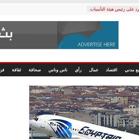
د على رئيس هيئة التأمينات
حفي: إنكار الأزمة لا ينهي
 المعاشات.. ونطالب بكشف
ة
 يكتب: القطاع الصحي إلى
الشعبي يطلق لجنة “الحق
إسكندرية لرصد الانتهاكات
الرسومات النهائية للقرار
ع مدني
اقتصاد
عمال
رأي
ناس وناس
صحافة
ثقافة
فن
 الصحفيين.. وانتهاء أعمال
لإداري
 لحقوق الإنسان يعلن
دكتور محمد زهران.. ويؤكد:
وضمانات المحاكمة العادلة