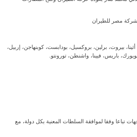
ا شركة مصر للطيران
الرئيسية
مصر
ناس وناس
الر
مقعد شاغر على مائدة الإفطار.. يحيى
مقعد
حات فقيه
حسين عبدالهادي فارس مقاومة
رمضا
 وانحاز
الخصخصة الذي دافع عن المال العام
اقتص
أثينا، بيروت، برلين، بروكسيل، بودابست، كوبنهاجن، إربيل،
(بروفايل)
الحبايب
ويورك، باريس، فيينا، واشنطن، تورونتو.
21 فبراير، 2026
22 فبراي
ات تباعا وفقا لموافقة السلطات المعنية بكل دولة، مع