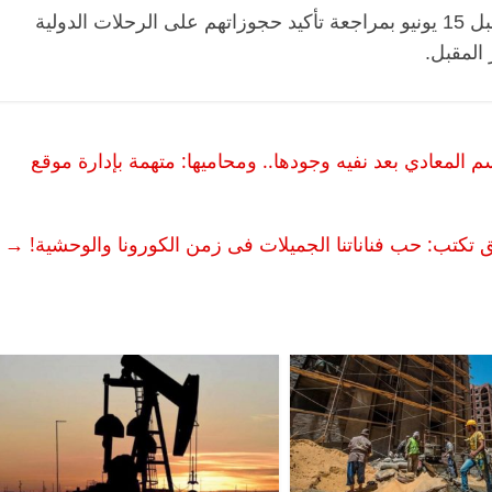
وطالبت الشركة، الركاب الذين قاموا بالحجز قبل 15 يونيو بمراجعة تأكيد حجوزاتهم على الرحلات الدولية
المعادي بعد نفيه وجودها.. ومحاميها: متهمة بإدارة موقع
يق تكتب: حب فناناتنا الجميلات فى زمن الكورونا والوحشية!
→