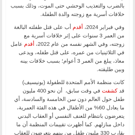
بالضرب والتعذيب الوحشي حتى الموت، وذلك بسبب
خلافات أسرية مع زوجته والدة الطفلة.
وفي فبراير 2024،
أقدم
أب على قتل طفلته البالغة
من العمر 3 سنوات على إثر خلافات أسرية مع
زوجته، وفي الشهر نفسه من عام 2022،
أقدم
عامل
في الثلاثينيات من عمره، على قتل طفله، ويدعى
معاذ، يبلغ من العمر 3 أعوام؛ بسبب خلافات بينه
وبين طليقته.
كانت منظمة الأمم المتحدة للطفولة (يونيسيف)
قد
كشفت
في وقت سابق، أن نحو 400 مليون
طفل حول العالم دون سن الخامسة والسادسة، أي
ما يعادل 60% من الأطفال في هذه الفئة العمرية،
يتعرضون بانتظام للعنف النفسي أو العقاب البدني
داخل منازلهم. كما أظهرت تقييمات المنظمة أن ما
يقارب 330 مليون طفل من بينهم يتعرضون للعقاب