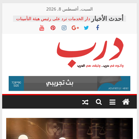
Skip
السبت, أغسطس 8, 2026
to
دار الخدمات ترد على رئيس هيئة التأمينات
content
بعد مؤتمره الصحفي: إنكار الأزمة لا ينهي
معاناة أصحاب المعاشات.. ونطالب بكشف
الشركة المنفذة
فرحات سليمان يكتب: القطاع الصحي إلى
أين؟
حزب التحالف الشعبي يطلق لجنة “الحق
درب
في الصحة” بالإسكندرية لرصد الانتهاكات
ودعم المرضى
صور .. اعتماد الرسومات النهائية للقرار
وأتوه
الوزاري لمدينة الصحفيين.. وانتهاء أعمال
في
إنشاء المبنى الإداري
درب..
المجلس القومي لحقوق الإنسان يعلن
وتبقى
متابعة قضية الدكتور محمد زهران.. ويؤكد:
هي
قرينة البراءة وضمانات المحاكمة العادلة
حق أصيل
الدرب