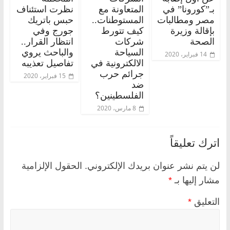
بـ”كورونا” في
المتعاونة مع
نظرت استئناف
مصر ومطالبات
المستوطنات..
حبس باتريك
بإقالة وزيرة
كيف تتورط
جورج وفي
الصحة
شركات
انتظار القرار..
السياحة
والباحث يروي
14 فبراير، 2020
الالكترونية في
تفاصيل تعذيبه
جرائم حرب
15 فبراير، 2020
ضد
الفلسطينين؟
8 مارس، 2020
اترك تعليقاً
لن يتم نشر عنوان بريدك الإلكتروني.
الحقول الإلزامية
مشار إليها بـ
*
التعليق
*