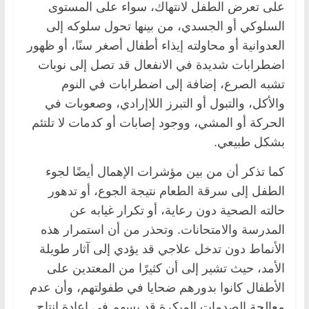
على تعرض الطفل لانتهاك، سواء على المستوى
السلوكي أو الجسدي، من بينها تحول سلوكه إلى
العدوانية أو محاولته إيذاء أطفال أصغر سنًا، أو ظهور
اضطرابات شديدة في الانفعال قد تصل إلى نوبات
تشبه الصرع، إضافة إلى اضطرابات في النوم
والأكل، والتبول أو التبرز اللاإرادي، وصعوبات في
الحركة أو المشي، ووجود إصابات أو كدمات لا تلتئم
بشكل طبيعي.
كما تذكر أن من بين مؤشرات الإهمال أيضًا لجوء
الطفل إلى سرقة الطعام نتيجة الجوع، أو تدهور
حالته الصحية دون رعاية، أو تكرار غيابه عن
المدرسة والامتحانات. وتحذر من أن استمرار هذه
الأنماط دون تدخل علاجي قد يؤدي إلى آثار طويلة
الأمد، حيث تشير إلى أن كثيرًا من المعتدين على
الأطفال كانوا بدورهم ضحايا في طفولتهم، وأن عدم
معالجة الصدمات المبكرة قد يسهم في إعادة إنتاج