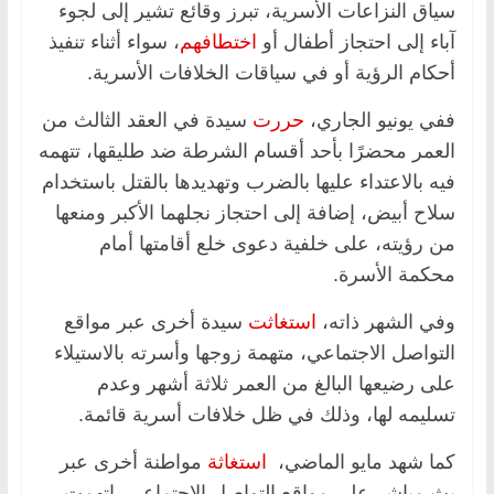
سياق النزاعات الأسرية، تبرز وقائع تشير إلى لجوء
آباء إلى احتجاز أطفال أو
اختطافهم
، سواء أثناء تنفيذ
أحكام الرؤية أو في سياقات الخلافات الأسرية.
ففي يونيو الجاري،
حررت
سيدة في العقد الثالث من
العمر محضرًا بأحد أقسام الشرطة ضد طليقها، تتهمه
فيه بالاعتداء عليها بالضرب وتهديدها بالقتل باستخدام
سلاح أبيض، إضافة إلى احتجاز نجلهما الأكبر ومنعها
من رؤيته، على خلفية دعوى خلع أقامتها أمام
محكمة الأسرة.
وفي الشهر ذاته،
استغاثت
سيدة أخرى عبر مواقع
التواصل الاجتماعي، متهمة زوجها وأسرته بالاستيلاء
على رضيعها البالغ من العمر ثلاثة أشهر وعدم
تسليمه لها، وذلك في ظل خلافات أسرية قائمة.
كما شهد مايو الماضي،
استغاثة
مواطنة أخرى عبر
بث مباشر على مواقع التواصل الاجتماعي، اتهمت