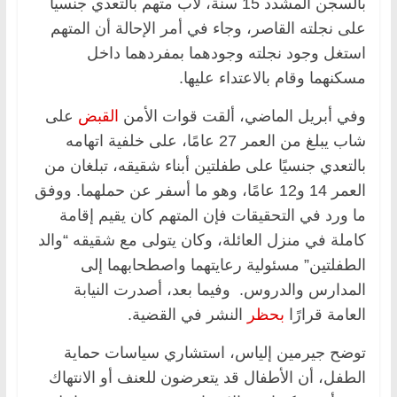
بالسجن المشدد 15 سنة، لأب متهم بالتعدي جنسيا
على نجلته القاصر، وجاء في أمر الإحالة أن المتهم
استغل وجود نجلته وجودهما بمفردهما داخل
مسكنهما وقام بالاعتداء عليها.
وفي أبريل الماضي، ألقت قوات الأمن
القبض
على
شاب يبلغ من العمر 27 عامًا، على خلفية اتهامه
بالتعدي جنسيًا على طفلتين أبناء شقيقه، تبلغان من
العمر 14 و12 عامًا، وهو ما أسفر عن حملهما. ووفق
ما ورد في التحقيقات فإن المتهم كان يقيم إقامة
كاملة في منزل العائلة، وكان يتولى مع شقيقه “والد
الطفلتين” مسئولية رعايتهما واصطحابهما إلى
المدارس والدروس. وفيما بعد، أصدرت النيابة
العامة قرارًا
بحظر
النشر في القضية.
توضح جيرمين إلياس، استشاري سياسات حماية
الطفل، أن الأطفال قد يتعرضون للعنف أو الانتهاك