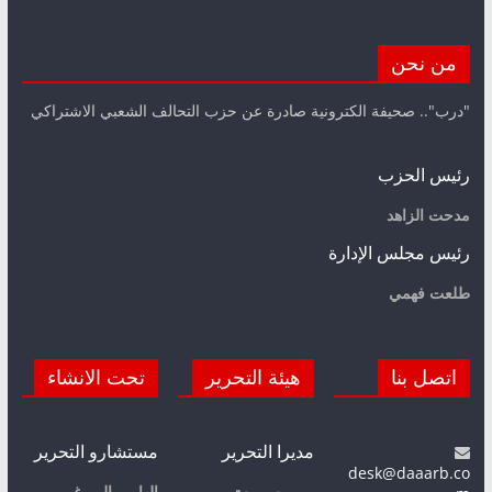
من نحن
"درب".. صحيفة الكترونية صادرة عن حزب التحالف الشعبي الاشتراكي
رئيس الحزب
مدحت الزاهد
رئيس مجلس الإدارة
طلعت فهمي
اتصل بنا
هيئة التحرير
تحت الانشاء
مديرا التحرير
مستشارو التحرير
desk@daaarb.co