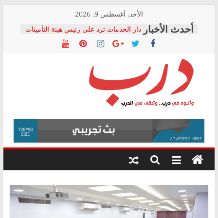
Skip
الأحد, أغسطس 9, 2026
to
دار الخدمات ترد على رئيس هيئة التأمينات
content
بعد مؤتمره الصحفي: إنكار الأزمة لا ينهي
معاناة أصحاب المعاشات.. ونطالب بكشف
الشركة المنفذة
فرحات سليمان يكتب: القطاع الصحي إلى
أين؟
حزب التحالف الشعبي يطلق لجنة “الحق
درب
في الصحة” بالإسكندرية لرصد الانتهاكات
ودعم المرضى
صور .. اعتماد الرسومات النهائية للقرار
وأتوه
الوزاري لمدينة الصحفيين.. وانتهاء أعمال
في
إنشاء المبنى الإداري
درب..
المجلس القومي لحقوق الإنسان يعلن
وتبقى
متابعة قضية الدكتور محمد زهران.. ويؤكد:
هي
قرينة البراءة وضمانات المحاكمة العادلة
حق أصيل
الدرب