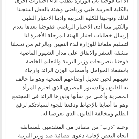
الا أننا فوجئنا بأن الوزارة تطلب أداء اختبارات أخرى
بالكلية الحربية طبي ورياضي وهيئة بالفعل استجبنا
لذلك وتوجهنا للكلية الحربية وادينا الاختبار الطبي
والكثير مننا أدى الاختبار الرياضي ففوجئنا بعدها بعدم
إرسال خطابات اختبار الهيئة المرحلة الأخيرة لنا
لتسليم ملفاتنا للوزارة لبدء التعيين وبالرغم من تحملنا
مشقة السفر والانفاق على مدار الشهور الماضية
فوجئنا بتصريحات وزير التربية والتعليم الخاصة
باستبعاد الحوامل وأصحاب الوزن الزائد وارجاء
تعيبنهم لحين تعديل أوضاعهم الصحية وهو ما خالف
به القانون والدستور المصري الذي احترم المرأة
المصرية وأعلى من شأنها ودورها الرائد في المجتمع
وهو ما أصابنا بالإحباط ودفعنا للجوء لسيادتكم لرفع
الظلم ومخالفة القانون الذي تعرضنا له.
وعلم “درب” من مصادر من المتقدمين للمسابقة
اتجاه البعض لإقامة دعوى قضائية ضد وزير التربية