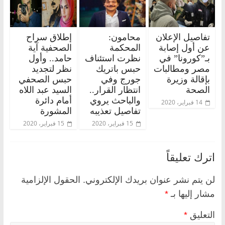
تفاصيل الإعلان
محامون:
إطلاق سراح
عن أول إصابة
المحكمة
الصحفية آية
بـ”كورونا” في
نظرت استئناف
حامد.. وأول
مصر ومطالبات
حبس باتريك
نظر لتجديد
بإقالة وزيرة
جورج وفي
حبس الصحفي
الصحة
انتظار القرار..
السيد عبد اللاه
والباحث يروي
أمام دائرة
14 فبراير، 2020
تفاصيل تعذيبه
المشورة
15 فبراير، 2020
15 فبراير، 2020
اترك تعليقاً
لن يتم نشر عنوان بريدك الإلكتروني.
الحقول الإلزامية
مشار إليها بـ
*
التعليق
*