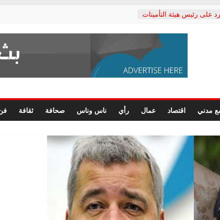
د على رئيس هيئة التأمينات
حفي: إنكار الأزمة لا ينهي
 المعاشات.. ونطالب بكشف
ة
 يكتب: القطاع الصحي إلى
الشعبي يطلق لجنة “الحق
إسكندرية لرصد الانتهاكات
الرسومات النهائية للقرار
ع مدني
اقتصاد
عمال
رأي
ناس وناس
صحافة
ثقافة
فن
 الصحفيين.. وانتهاء أعمال
لإداري
 لحقوق الإنسان يعلن
دكتور محمد زهران.. ويؤكد:
وضمانات المحاكمة العادلة