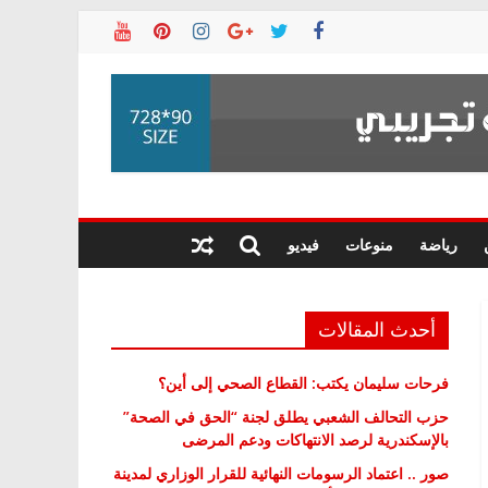
رياضة
منوعات
فيديو
أحدث المقالات
فرحات سليمان يكتب: القطاع الصحي إلى أين؟
حزب التحالف الشعبي يطلق لجنة “الحق في الصحة”
بالإسكندرية لرصد الانتهاكات ودعم المرضى
صور .. اعتماد الرسومات النهائية للقرار الوزاري لمدينة