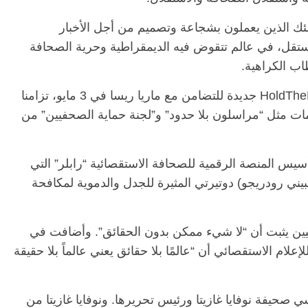
ئك الذين يعملون بشجاعة وتصميم من أجل الأخبار
ستقل، في عالم تتقوض فيه الديمقراطية وحرية الصحافة
الرئيسية
مصر
ناس وناس
اب الكراهية.
ناس
مقعد شاغر على مائدة الإفطار.. يحيى
ور فرحات فقيه
حسين عبدالهادي فارس مقاومة
كانت “مراسلون بلا حدود” أطلقت حملة #HoldTheLine جديدة للتضامن مع ماريا ريسا في 3 مايو، تزامنا
 الوطن وانحاز
الخصخصة الذي دافع عن المال العام
ات مثل “مراسلون بلا حدود” و”لجنة حماية الصحفيين” من
(بروفايل)
21 فبراير، 2026
ريا ريسا (58 عاماً) في تأسيس المنصة الرقمية للصحافة الاستقصائية “رابلر” التي
ني رودريجو) دوتيرتي المثيرة للجدل والدموية لمكافحة
يين يثبت أن “لا شيء ممكن بدون الحقائق”. وأضافت في
إعلام الاستقصائي أن “عالمًا بلا حقائق يعني عالماً بلا حقيقة
اً) فهو أحد مؤسسي صحيفة نوفايا غازيتا ورئيس تحريرها. ونوفايا غازيتا من