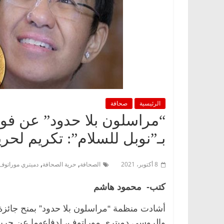
الرئيسية
صحافة
“مراسلون بلا حدود” عن فوز
بـ”نوبل للسلام”: تكريم لحر
,
,
8 أكتوبر، 2021
الصحافة
حرية الصحافة
دميتري موراتوف
كتب- محمود هاشم
والروسي دميتري موراتوف، لدفاعهما عن حرية 