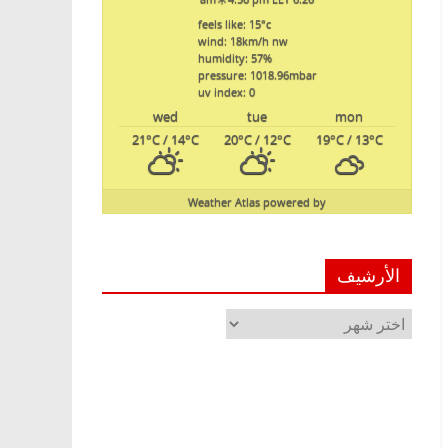
feels like: 15
°c
wind: 18
km/h
nw
humidity: 57
%
pressure: 1018.96
mbar
uv index: 0
wed
tue
mon
21
°C
/ 14
°C
20
°C
/ 12
°C
19
°C
/ 13
°C
Weather Atlas
powered by
الأرشيف
الأرشيف