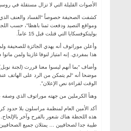
الأصوات القليلة التي لا تزال مستقلة في روسيا 
كشفت الصحيفة خصوصاً “الفساد والعنف الذي تما
ومواقع التصيد ودفعت ثمنا باهظا”، حسب اللجن
بوليتكوفسكايا التي قتلت قبل 15 عاماً.
وأعلن موراتوف أنه يهدي الجائزة للصحيفة ولمع
هذا بمفردي. إنه امتياز لنوفا غازيتا ولمن ماتوا
وأضاف “بما أنهم ليسوا معنا قررت (لجنة نوبل)
موضحا أنه “لم يتمكن من الرد على الهاتف عندم
الوقت لقراءة نص الإعلان”.
وهنأ الكرملين من جهته موراتوف الذي وصفه ب
أكد الأمين العام لمنظمة مراسلون بلا حدود كر
هذه اللحظة هناك شعور بالفرح وآخر بالإلحاح… ا
طيبة جدا لصحافيين … يمثلان جميع الصحافيين