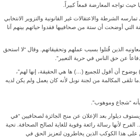
حيث تواجه المعارضة قمعاً كبيراً.
رسه الشرطة والاعتقالات غير القانونية والتزوير الانتخابي
ة التي أوضحت أن ستة من صحافييها فقدوا حياتهم بينهم آنا
اونيه الذين قُتلوا بسبب عملهم وتحقيقاتهم. وقال “لا استحق
 دفاعاً عن حق الناس في حرية التعبير”.
 بوضوح أن أقول للجميع (…) ها هي الحقيقة، إنها لهم”،
ا تلقى المكالمة من لجنة نوبل لأنه كان يعمل ولم يكن لديه
أنه “شجاع وموهوب”.
يستوف ديلوار بعد الإعلان عن منح الجائزة لصحافيين “في
لفرح لأنها رسالة رائعة وقوية للغاية لصالح الصحافة. تحية
 على هذا الكوكب الذين يخاطرون لتعزيز الحق في