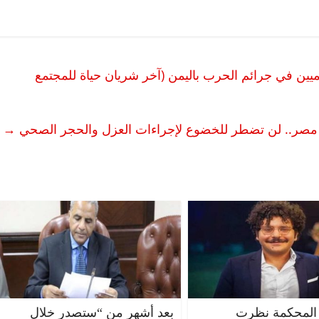
ين في جرائم الحرب باليمن (آخر شريان حياة للمجتمع
ن مصر.. لن تضطر للخضوع لإجراءات العزل والحجر الصحي
→
المحكمة نظرت
بعد أشهر من “ستصدر خلال