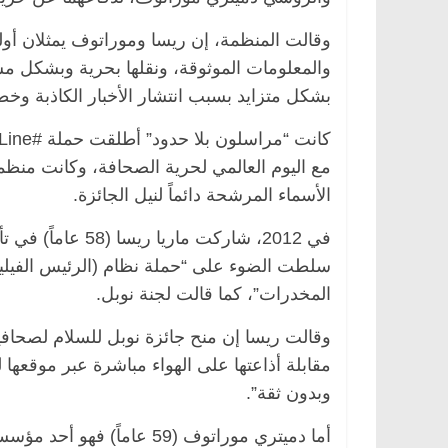
وقالت المنظمة، إن ريسا وموراتوف يمثلان أول
والمعلومات الموثوقة، ونقلها بحرية وبشكل م
بشكل متزايد بسبب انتشار الأخبار الكاذبة وخط
لرئيسية
مصر
ناس وناس
الرئيسية
مصر
ناس و
عبدالخالق فاروق.. خبير اقتصادي
في ذكرى رحيله.. د. ن
فل بذكرى ميلاده وحيداً على أبواب
قانوني دافع عن قضايا
مع اليوم العالمي لحرية الصحافة، وكانت منظم
للحرية (بروفايل)
اير، 2026
26 يناير، 2026
الأسماء المرشحة دائماً لنيل الجائزة.
في 2012، شاركت ما
سلطت الضوء على “حملة نظام (الرئيس الفيليبي
المخدرات”، كما قالت لجنة نوبل.
وقالت ريسا إن منح جائزة نوبل للسلام لصحاف
مقابلة أذاعتها على الهواء مباشرة عبر موقعها لل
وبدون ثقة”.
أما دميتري موراتوف (59 عام