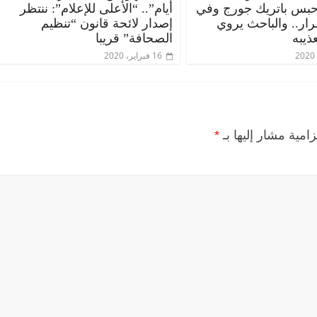
حبس باتريك جورج وفي
أيام”.. “الأعلى للإعلام”: ننتظر
قرار.. والباحث يروي
إصدار لائحة قانون “تنظيم
ذيبه
الصحافة” قريبا
16 فبراير، 2020
زامية مشار إليها بـ
*