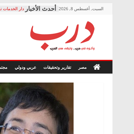
Skip
السبت, أغسطس 8, 2026
دار الخدمات تر
to
بعد مؤتمره الص
معاناة أصحاب
content
الشركة المنفذ
فرحات سليمان
درب
أين؟
حزب التحالف 
في الصحة” بال
وأتوه
ودعم المرضى
صور .. اعتماد 
في
مصر
تقارير وتحقيقات
عربي ودولي
مجتم
الوزاري لمدينة
درب..
إنشاء المبنى ا
وتبقى
المجلس القومي
هي
متابعة قضية ال
الدرب
قرينة البراءة 
حق أصيل