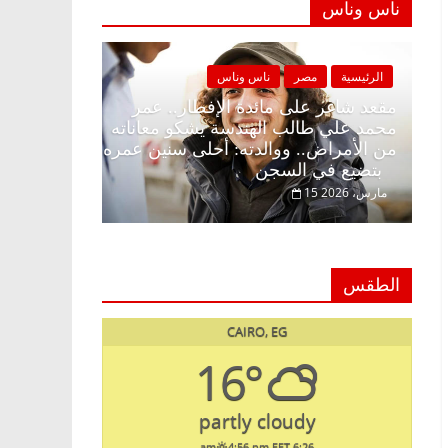
ناس وناس
الرئيسية
مصر
ناس وناس
الرئيسية
مصر
مقعد شاغر على الإفطار وبلكونة بلا زينة
مقعد شاغر على ما
رمضان.. د. عبدالخالق فاروق خبير
محمد علي طالب ا
اقتصادي في انتظار حلم الحرية ولمة
من الأمراض.. وو
الحبايب
بتضيع في السجن
22 فبراير، 2026
15 مارس، 2026
الطقس
CAIRO, EG
16°
partly cloudy
4:56 pm EET
6:26 am