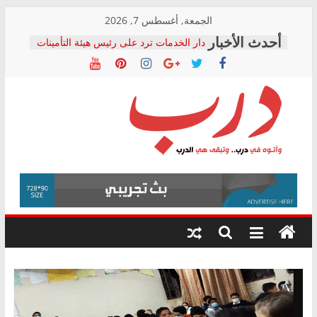
Skip
الجمعة, أغسطس 7, 2026
to
دار الخدمات ترد على رئيس هيئة التأمينات
content
بعد مؤتمره الصحفي: إنكار الأزمة لا ينهي
معاناة أصحاب المعاشات.. ونطالب بكشف
الشركة المنفذة
فرحات سليمان يكتب: القطاع الصحي إلى
أين؟
حزب التحالف الشعبي يطلق لجنة “الحق
درب
في الصحة” بالإسكندرية لرصد الانتهاكات
ودعم المرضى
صور .. اعتماد الرسومات النهائية للقرار
وأتوه
الوزاري لمدينة الصحفيين.. وانتهاء أعمال
في
إنشاء المبنى الإداري
درب..
المجلس القومي لحقوق الإنسان يعلن
وتبقى
متابعة قضية الدكتور محمد زهران.. ويؤكد:
هي
قرينة البراءة وضمانات المحاكمة العادلة
حق أصيل
الدرب