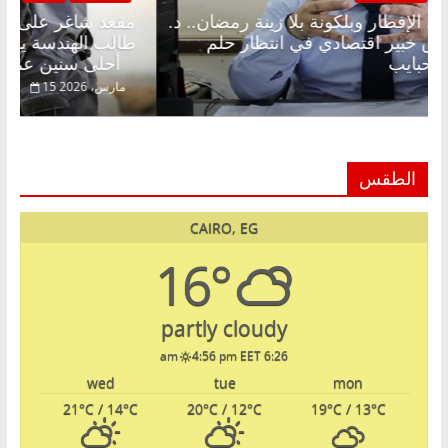
مقعد شاغر على الإفطار وبلكونة بلا زينة رمضان.. د.
مق
عبدالخالق فاروق خبير اقتصادي في انتظار حلم
طا
الحرية ولمة الحبايب
أحلى سنين عمره بتضيع في السجن
22 فبراير، 2026
15
الطقس
CAIRO, EG
16°
partly cloudy
4:56 pm EET
6:26 am
wed
tue
mon
21
°C
/ 14
°C
20
°C
/ 12
°C
19
°C
/ 13
°C