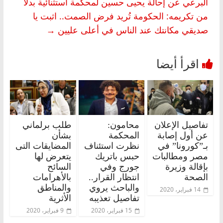
البرعي عن إحالة يحيى حسين لمحكمة استثنائية بدلاً
من تكريمه: الحكومة تُريد فرض الصمت.. اثبت يا
صديقي مكانتك عند الناس في أعلى عليين
→
تفاصيل الإعلان
محامون:
طلب برلماني
عن أول إصابة
المحكمة
بشأن
بـ”كورونا” في
نظرت استئناف
المضايقات التى
مصر ومطالبات
حبس باتريك
يتعرض لها
بإقالة وزيرة
جورج وفي
السائح
الصحة
انتظار القرار..
بالأهرامات
والباحث يروي
والمناطق
14 فبراير، 2020
تفاصيل تعذيبه
الأثرية
15 فبراير، 2020
9 فبراير، 2020