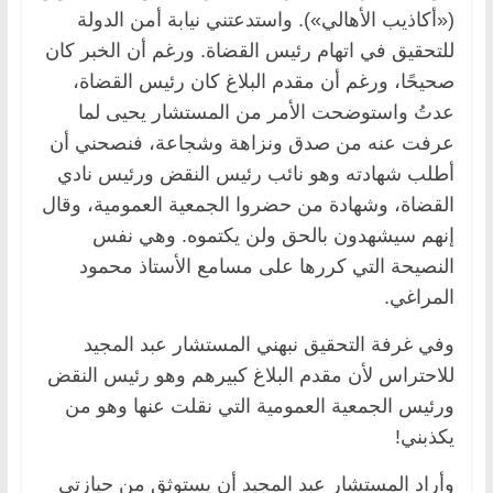
(«أكاذيب الأهالي»). واستدعتني نيابة أمن الدولة
للتحقيق في اتهام رئيس القضاة. ورغم أن الخبر كان
صحيحًا، ورغم أن مقدم البلاغ كان رئيس القضاة،
عدتُ واستوضحت الأمر من المستشار يحيى لما
عرفت عنه من صدق ونزاهة وشجاعة، فنصحني أن
أطلب شهادته وهو نائب رئيس النقض ورئيس نادي
القضاة، وشهادة من حضروا الجمعية العمومية، وقال
إنهم سيشهدون بالحق ولن يكتموه. وهي نفس
النصيحة التي كررها على مسامع الأستاذ محمود
المراغي.
وفي غرفة التحقيق نبهني المستشار عبد المجيد
للاحتراس لأن مقدم البلاغ كبيرهم وهو رئيس النقض
ورئيس الجمعية العمومية التي نقلت عنها وهو من
يكذبني!
وأراد المستشار عبد المجيد أن يستوثق من حيازتي