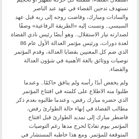
تستهدف تدجين القضاء في عهد عبد الناصر
والسادات ومبارك، وفاضت روحه إلى ربه قبل عهد
السيسي.. ونسبت إليه «الطريقة الرفاعية» وصفًا
لصدارته تيار الاستقلال.. وهو أيضًا رئيس نادي القضاة
لعدة دورات، ورئيس مؤتمر العدالة الأول عام 86
الذي ضم كل المعنيين بقضايا العدالة، وقدم المؤتمر
توصيات ووثائق بالغة الأهمية في شؤون العدالة
والقضاء.
ولم يخفض أبدًا رأسه ولم ينافق حاكمًا.. وعندما
طلبوا منه الاطلاع على كلمته في افتتاح المؤتمر
الذي حضره مبارك رفض، وعندما طالبوه بعدم ذكر
مطالب القضاة في إنهاء حالة الطوارئ رفض،
فاضطر مبارك إلى تمديد الطوارئ قبل افتتاح
المؤتمر بيوم تفاديًا لحرج مدها رغم التوصيات
المتوقعة للمؤتمر. ومع هذا خاطبه المستشار في