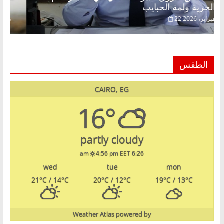
الحرية ولمة الحبايب
22 فبراير، 2026
الطقس
CAIRO, EG
16°
partly cloudy
4:56 pm EET
6:26 am
wed
tue
mon
21
°C
/ 14
°C
20
°C
/ 12
°C
19
°C
/ 13
°C
Weather Atlas
powered by