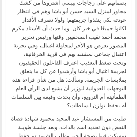
بصماتهم على زجاجات بيبسي اشتروها من كشك
مجاور لمنزل السيد حسن أبو باشا وهم في انتظار
عودته لكي ينفذوا جريمتهم! ولولا تصرف الأقدار
لكانوا جميعًا في خبر كان. وما حدث أن الأستاذ مكرم
محمد أحمد نقيب الصحفيين وقتها ورئيس تحرير
المصور تعرض هو الآخر لمحاولة اغتيال، وفي تجربة
اعتقال جماعي لمشتبه بهم في قرية الخرقانية،
وتحت ضغط التعذيب اعترف الفاعلون الحقيقيون
لجريمة اغتيال أبو باشا وأرشدوا عن كل ما يتعلق
بملابسات الجريمة. وسألت: هل من شأن قراءة هذه
التوجهات العدوانية للوزير أن يشيع لدى الرأي العام
الطمأنينة أم الترويع، وأن يحدث وقيعة بين السلطات
أم يحفظ توازن السلطات؟
طلبت من المستشار عبد المجيد محمود شهادة قضاة
النقض دون تحديد اسم بالذات، وبعد جلسة طويلة
تمسكت فيها بصحة الخبر وطلب الشهود تم حفظ