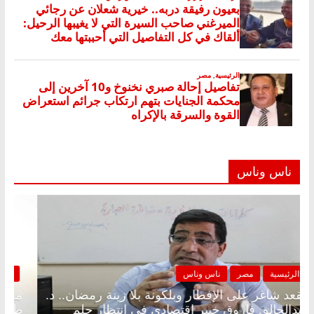
ناس وناس
الرئيسية
مصر
ناس وناس
مقعد شاغر على الإفطار وبلكونة بلا زينة رمضان.. د.
عبدالخالق فاروق خبير اقتصادي في انتظار حلم