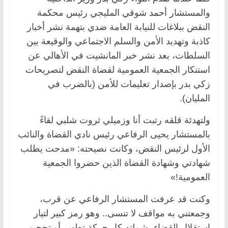
والمستشار أحمد شوقي المليجي رئيس محكمة
النقض ببلاغات للنيابة العامة ضدي بتهمة نشر أخبار
كاذبة وتهديد الأمن والسلم الاجتماعي والوقيعة بين
السلطات، بعد نشر خبر المانشيت في الأهالي عن
استنكار الجمعية العمومية لقضاة النقض لتصريحات
زكي بدر بإصدار تعليمات للأمن (بالضرب في
المليان).
ولتهدئة قلقه رتبت أنا وزميلي ثروت شلبي لقاءً
بالمستشار يحيى الرفاعي رئيس نادي القضاة والنائب
الأول لرئيس النقض، وكانت نصيحته: «مدحت يطلب
شهادتي وشهادة القضاة الذين حضروا الجمعية
العمومية!»
وكنت قد عرفت المستشار الرفاعي عن قرب،
وجمعتني به مواقف لا تنسى.. وهو رمز كبير لتيار
استقلال القضاء، شملته كل حركة تطهير أو تحجيم