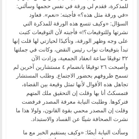
للمذكرة، فقدم لي ورقة في نفس حجمها وسألني:
«في ورقة مثل هذه؟» فأجبته: «نعم». فعاود
السؤال: «وكيف تتسع هذه الورقة للمذكرة التي
نشرتها وللتوقيعات؟!» فأجبته لأن التوقيعات كتبت
على وجه وظهر الورقة، وتأكيدًا لحيازتي لها قلت إنها
تبدأ بتوقيعات نواب رئيس النقض، وكانت في جملتها
٣٢ توقيعًا ساعة انعقاد الجمعية، وزادت الآن
وأصبحت ٢٦ توقيعًا بانضمام ٤ مستشارين آخرين لم
تسمح ظروفهم بحضور الاجتماع. وطلب المستشار
تجاهل هذه الأقوال لأنها تمثل وقيعة بين القضاة،
فتمسكتُ أنا بها وقلت إن التحقيق ملك المتهم
فتركوها. وطلبت النيابة معرفة المصدر فرفضت
وقلت إن المصدر محمي بقوة القانون، ولولا هذا ما
نشرت الصحافة شيئًا عن الفساد والاستبداد.
وسألت النيابة أيضًا: «وكيف يستقيم الخبر مع ما