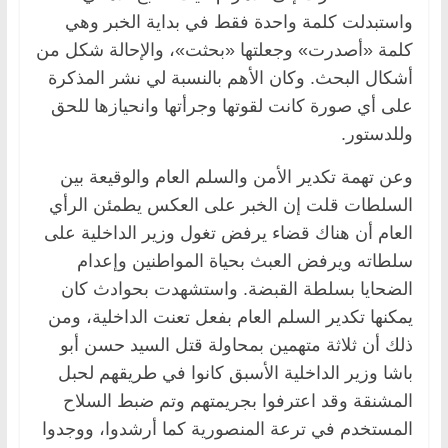
واستبدلت كلمة واحدة فقط في بداية الخبر وهي
كلمة «أصدرت» وجعلتها «بحثت»، والإحالة شكل من
أشكال البحث. وكان الأهم بالنسبة لي نشر المذكرة
على أي صورة كانت لقوتها وجرأتها وانحيازها للحق
وللدستور.
وعن تهمة تكدير الأمن والسلم العام والوقيعة بين
السلطات قلت إن الخبر على العكس يطمئن الرأي
العام أن هناك قضاء يرفض تغول وزير الداخلية على
سلطاته ويرفض العبث بحياة المواطنين وإعدام
الضحايا بسلطة القبضة. واستشهدت بحوادث كان
يمكنها تكدير السلم العام بفعل تعنت الداخلية، ومن
ذلك أن ثلاثة متهمين بمحاولة قتل السيد حسن أبو
باشا وزير الداخلية الأسبق كانوا في طريقهم لحبل
المشنقة وقد اعترفوا بجريمتهم وتم ضبط السلاح
المستخدم في ترعة المنصورية كما أرشدوا، ووجدوا