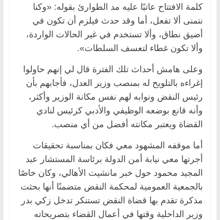
كلمة الافتتاح عاتبًا عليه مد الطوارئ بقوله: «وكنا
نتمنى ألا تفعل، أما وقد حدث فيلزم أن تكون في
أضيق نطاق، وألا تستخدم في غير الحالات الواردة،
وألا تكون غطاء لتعسف السلطات».
وعلى هامش أحداث تلك الفترة قال لي إنهم حاولوا
إغراءه بالتلويح له بمنصب وزير العدل، فأجابهم بأن
رئيس النقض ونوابه لهم نفس مكانة الوزير وأكثر،
وأنه قانع بوضعه الوظيفي والأدبي كرئيس لنادي
القضاة ويعتبر مكانته أفضل من أي منصب.
أما موقفه المشهود معي فكان بمناسبة تحقيقات
أجرتها معي نيابة أمن الدولة برئاسة المستشار عبد
المجيد محمود حول خبر مانشيت الأهالي، وكان خاصًا
بالجمعية العمومية لمحكمة النقض متضمنًا أنها بحثت
مذكرة تقدم بها قضاة النقض تستنكر تدخل زكي بدر
وزير الداخلية وقتها في أعمال القضاء بتصريحاته