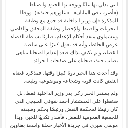
التي يدلي بها علنًا ويوجه بها الجنود والضباط
(«أضرب في المليان».. «عاوزهم جثث»). ووفقًا
للمذكرة فإن وزير الداخلية قد جمع مع وظيفة
التحريات والضبط والإحضار وظيفة المحقق والقاضي
وعشماوي منفذ أحكام الإعدام، ضاربًا بسلطة القضاء
عرض الحائط، وأنه قد تغول كثيرًا على سلطة
القضاء، ولم يكتفِ بذلك فبعد إعدام الضحايا يتباهى
بصلب جثث ضحاياه على صفحات الجرائد.
وقد أحدث هذا الخبر دويًا كبيرًا وقتها، فمذكرة قضاة
النقض كانت قوية وشجاعة وموضوعية وبليغة.
ولم يستفز الخبر زكي بدر وزير الداخلية فقط، بل
ضغطوا على المستشار أحمد شوقي المليجي الذي
كان رئيسًا لمحكمة النقض ورئيسًا بحكم وظيفته
للجمعية العمومية للنقض، فأصدر تكذيبًا للخبر، وبدأ
موسى صبري في جريدة الأخبار حملة واسعة بعناوين