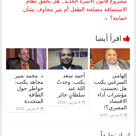
مشروع قانون الأسرة الجديد.. هل يحقق نظام
الاستضافة مصلحة الطفل أم يثير مخاوف بشأن
حمايته؟
→
إلهامي
أحمد سعد
د. محمد منير
الميرغني يكتب:
يكتب: وجدتُ
مجاهد يكتب:
هل تحسنت
اللهَ عند
خواطر حول
مؤشرات أداء
سلطانٍ جائر
الطاقة
الاقتصاد
المتجددة
4 مارس، 2020
المصري؟!
4 مارس، 2020
8 مارس، 2020
اترك تعليقاً