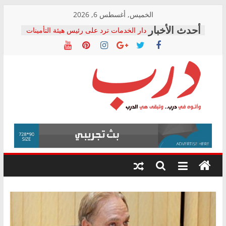
Skip
الخميس, أغسطس 6, 2026
to
دار الخدمات ترد على رئيس هيئة التأمينات
content
بعد مؤتمره الصحفي: إنكار الأزمة لا ينهي
معاناة أصحاب المعاشات.. ونطالب بكشف
الشركة المنفذة
فرحات سليمان يكتب: القطاع الصحي إلى
أين؟
حزب التحالف الشعبي يطلق لجنة “الحق
درب
في الصحة” بالإسكندرية لرصد الانتهاكات
ودعم المرضى
صور .. اعتماد الرسومات النهائية للقرار
وأتوه
الوزاري لمدينة الصحفيين.. وانتهاء أعمال
في
إنشاء المبنى الإداري
درب..
المجلس القومي لحقوق الإنسان يعلن
وتبقى
متابعة قضية الدكتور محمد زهران.. ويؤكد:
هي
قرينة البراءة وضمانات المحاكمة العادلة
حق أصيل
الدرب