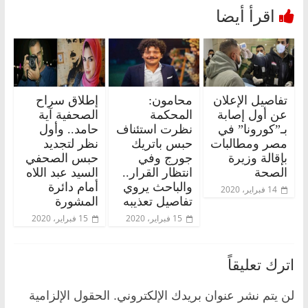
تفاصيل الإعلان
محامون:
إطلاق سراح
عن أول إصابة
المحكمة
الصحفية آية
بـ”كورونا” في
نظرت استئناف
حامد.. وأول
مصر ومطالبات
حبس باتريك
نظر لتجديد
بإقالة وزيرة
جورج وفي
حبس الصحفي
الصحة
انتظار القرار..
السيد عبد اللاه
والباحث يروي
أمام دائرة
14 فبراير، 2020
تفاصيل تعذيبه
المشورة
15 فبراير، 2020
15 فبراير، 2020
اترك تعليقاً
لن يتم نشر عنوان بريدك الإلكتروني.
الحقول الإلزامية