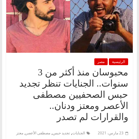
الرئيسية
مصر
محبوسان منذ أكثر من 3
سنوات.. الجنايات تنظر تجديد
حبس الصحفيين مصطفى
الأعصر ومعتز ودنان..
والقرارات لم تصدر
,
,
,
23 مارس، 2021
الجنايات
تجديد حبس
مصطفى الأعصر
معتز