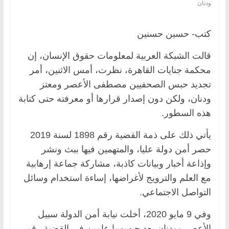
ودنان
كتب- حسين حسنين
قالت الشبكة العربية لمعلومات حقوق الإنسان، إن
محكمة جنايات القاهرة، نظرت، أمس الاثنين، أمر
تجديد حبس الصحفيين مصطفى الأعصر ومعتز
ودنان، ولكن دون إصدار قرارها أو معرفته حتى كتابة
هذه السطور.
يأتي ذلك على ذمة القضية رقم 1898 لسنة 2019
حصر أمن دولة عليا، والمتهمين فيها ببث ونشر
وإذاعة أخبار وبيانات كاذبة، مشاركة جماعة إرهابية
مع العلم والترويج لأغراضها، إساءة استخدام وسائل
التواصل الاجتماعي.
وفي 9 مايو 2020، أخلت نيابة أمن الدولة سبيل
الأعصر وودنان بعد حبسهما عامين في القضية رقم