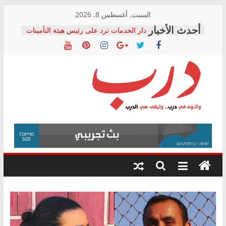
Skip
السبت, أغسطس 8, 2026
to
دار الخدمات ترد على رئيس هيئة التأمينات
content
بعد مؤتمره الصحفي: إنكار الأزمة لا ينهي
معاناة أصحاب المعاشات.. ونطالب بكشف
الشركة المنفذة
فرحات سليمان يكتب: القطاع الصحي إلى
أين؟
حزب التحالف الشعبي يطلق لجنة “الحق
درب
في الصحة” بالإسكندرية لرصد الانتهاكات
ودعم المرضى
صور .. اعتماد الرسومات النهائية للقرار
وأتوه
الوزاري لمدينة الصحفيين.. وانتهاء أعمال
في
إنشاء المبنى الإداري
درب..
المجلس القومي لحقوق الإنسان يعلن
وتبقى
متابعة قضية الدكتور محمد زهران.. ويؤكد:
هي
قرينة البراءة وضمانات المحاكمة العادلة
حق أصيل
الدرب