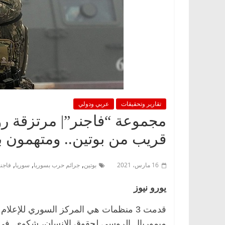
تقارير وتحقيقات
عربي ودولي
مجموعة “فاجنر”| مرتزقة رو
قريب من بوتين.. ومتهمون 
,
,
,
16 مارس، 2021
بوتين
جرائم حرب بسوريا
سوريا
فاجن
يورو نيوز
قدمت 3 منظمات هي المركز السوري للإعلام
ميموريال الروسي لحقوق الإنسان، شكوى في ر