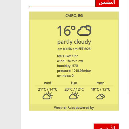
الطقس
CAIRO, EG
16°
partly cloudy
4:56 pm EET
6:26 am
feels like: 15
°c
wind: 18
km/h
nw
humidity: 57
%
pressure: 1018.96
mbar
uv index: 0
wed
tue
mon
21
°C
/ 14
°C
20
°C
/ 12
°C
19
°C
/ 13
°C
Weather Atlas
powered by
الأرشيف