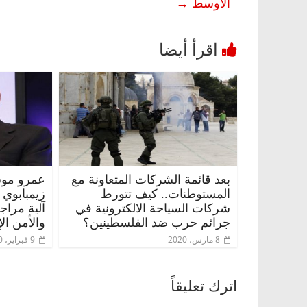
الأوسط
→
بعد قائمة الشركات المتعاونة مع
عمرو موس
المستوطنات.. كيف تتورط
زيمبابوي
شركات السياحة الالكترونية في
آلية مراج
جرائم حرب ضد الفلسطينين؟
والأمن ال
8 مارس، 2020
9 فبراير، 2020
اترك تعليقاً