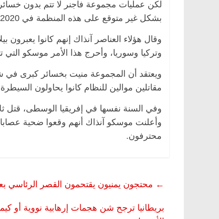
لكن عمليات مجموعة فاجنر لا تتم بدون خسائر 
بشكل غير متوقع على هذه المنظمة في 2020 حين أعلنت مينسك عن اعتقال 33 “مرتزقة” من المجموعة.
وقال هؤلاء العناصر آنذاك إنهم كانوا يعبرون ب
وتركيا وسوريا، وأحرج هذا الأمر موسكو التي ت
مقاتلين موالين للنظام كانوا يحاولون السيطر
وفي السنة نفسها في إفريقيا الوسطى، قتل ث
وأعلنت موسكو آنذاك أنهم وقعوا ضحية عصابات
محترفون.
←
محتجون يمنيون يقتحمون القصر الرئاسي بعد