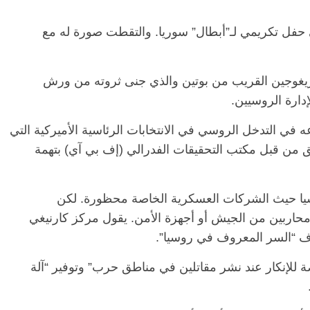
له الكرملين في حفل تكريمي لـ”أبطال” سوريا. والتقطت صورة له مع
ريغوجين القريب من بوتين والذي جنى ثروته من ورش
دارة الروسيين.
 في التدخل الروسي في الانتخابات الرئاسية الأميركية التي
مب عام 2016. كما أنه ملاحق من قبل مكتب التحقيقات الفدرالي (إف بي آي) بتهمة
الرئيسية
مصر
ناس وناس
ناس وناس
مقعد شاغر على مائدة الإفطار.. يحي
يا حيث الشركات العسكرية الخاصة محظورة. لكن
د. نور فرحات فقيه
حسين عبدالهادي فارس مقاومة
محاربين من الجيش أو أجهزة الأمن. يقول مركز كارنيغي
ضايا الوطن وانحاز
الخصخصة الذي دافع عن المال العام
(بروفايل)
ف “السر المعروف في روسيا”.
21 فبراير، 2026
ة للإنكار عند نشر مقاتلين في مناطق حرب” وتوفير “آلة