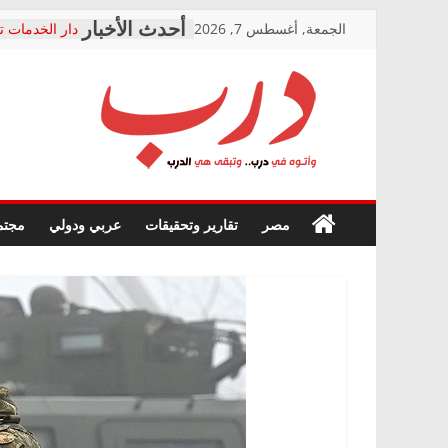
Skip
الجمعة, أغسطس 7, 2026
دار الخدمات ت
to
بعد مؤتمره الص
معاناة أصحاب
content
الشركة المنفذ
فرحات سليمان
درب
أين؟
حزب التحالف 
في الصحة” بال
وأتوه
ودعم المرضى
صور .. اعتماد 
في
مصر
تقارير وتحقيقات
عربي ودولي
مجتم
الوزاري لمدينة
درب..
إنشاء المبنى ا
وتبقى
المجلس القوم
هي
متابعة قضية ا
الدرب
قرينة البراءة 
حق أصيل