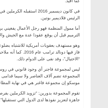
كما أفيد.
في كانون ديسمبر 2016 استقب
الرئيس فلاديمير بوتين.
أما ممول المنظمة فهو رجل الأعمال يفغيني ب
الترميم قبل أن يوقع عقودا عدة مع الجيش والإ
وهو مستهدف بعقوبات أمريكية للاشتباه بضلوعه
فاز فيها دونالد ترا
“الاحتيال”، وقد نفى على الدوام ذلك.
الرئيسية
مصر
ناس وناس
الرئيسية
مصر
ليس لمجموعة فاجنر أي وجود قانوني في روس
د. عبدالخالق فاروق.. خبير اقتصادي
في ذكرى رحيله.. 
المجموعة تضم آلاف العناصر ولا سيما قدامى 
يحتفل بذكرى ميلاده وحيداً على أبواب
قانوني دافع عن ق
السبعين (بروفايل)
للحرية (بروفايل)
موسكو إن مجموعة فاغنر هي في نهاية المطا
26 يناير، 2026
26 يناير، 2026
تقوم المجموعة بدورين: “تزويد الكرملين بفرص
جاهزة لتعزيز نفوذها لدى الدول التي تستقبلها”.