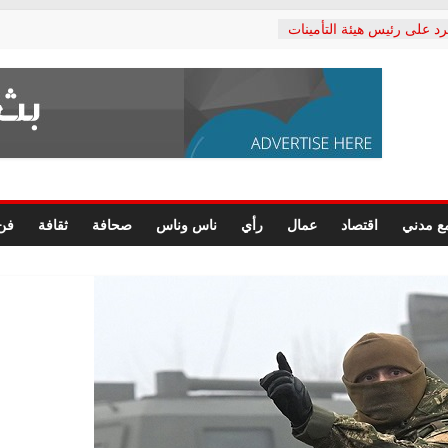
رد على رئيس هيئة التأمينات
حفي: إنكار الأزمة لا ينهي
 المعاشات.. ونطالب بكشف
ة
 يكتب: القطاع الصحي إلى
الشعبي يطلق لجنة “الحق
إسكندرية لرصد الانتهاكات
الرسومات النهائية للقرار
ع مدني
اقتصاد
عمال
رأي
ناس وناس
صحافة
ثقافة
فن
 الصحفيين.. وانتهاء أعمال
لإداري
ي لحقوق الإنسان يعلن
لدكتور محمد زهران.. ويؤكد:
وضمانات المحاكمة العادلة