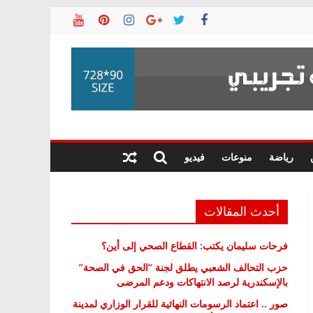
رياضة
منوعات
فيديو
أحدث المقالات
فرحات سليمان يكتب: القطاع الصحي إلى أين؟
حزب التحالف الشعبي يطلق لجنة “الحق في الصحة”
بالإسكندرية لرصد الانتهاكات ودعم المرضى
صور .. اعتماد الرسومات النهائية للقرار الوزاري لمدينة