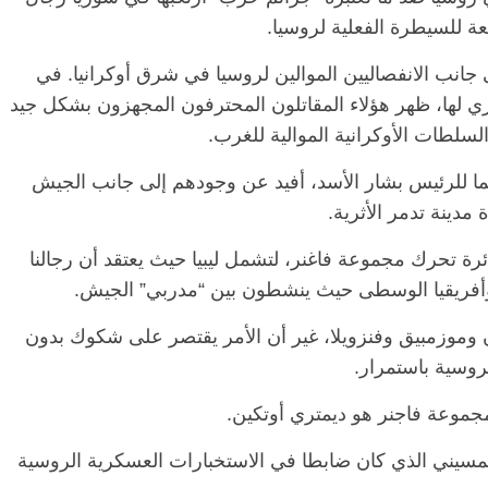
ة للسيطرة الفعلية لروسيا.
ناصر فاجنر للمرة الأولى في 2014 الى جانب الانفصاليين الموالين لروسيا في شرق أوكرانيا. في
 لها، ظهر هؤلاء المقاتلون المحترفون المجهزون بشكل جيد
لطات الأوكرانية الموالية للغرب.
لتدخل الروسي في سوريا عام 2015 دعما للرئيس بشار الأسد، أفيد عن وجودهم إلى جانب الجيش
ينة تدمر الأثرية.
 تحرك مجموعة فاغنر، لتشمل ليبيا حيث يعتقد أن رجالنا
وأفريقيا الوسطى حيث ينشطون بين “مدربي” الجيش.
وموزمبيق وفنزويلا، غير أن الأمر يقتصر على شكوك بدون
روسية باستمرار.
جموعة فاجنر هو ديمتري أوتكين.
مسيني الذي كان ضابطا في الاستخبارات العسكرية الروسية