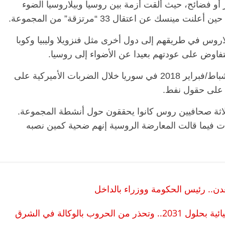
أو فضائح، حيث ألقت أزمة بين روسيا وبيلاروسيا الضوء
يلاروس في طريقهم إلى دول أخرى مثل فنزويلا وليبيا وكوبا
تفاوض على عودتهم بعيدا عن الأضواء إلى روسيا.
ويعتقد أن المجموعة منيت بخسائر كبرى في شباط/فبراير 2018 في سوريا خلال الضربات الأميركية على
ة على حقول نفط.
لاثة صحافيين روس كانوا يحققون حول أنشطة المجموعة.
 فيما قالت المعارضة الروسية إنهم ضحية كمين نصبه
ن.. رئيس الحكومة ووزراء بالداخل
بريطانيا ترجح شن هجمات إرهابية نووية أو كيميائية بحلول 2031.. وتحذر من الحروب بالوكالة في الشرق