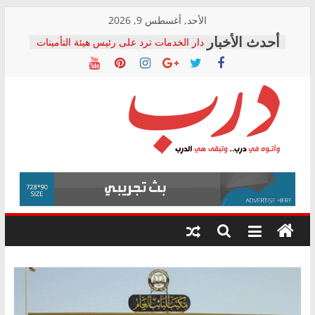
Skip
الأحد, أغسطس 9, 2026
to
دار الخدمات ترد على رئيس هيئة التأمينات
content
بعد مؤتمره الصحفي: إنكار الأزمة لا ينهي
معاناة أصحاب المعاشات.. ونطالب بكشف
الشركة المنفذة
فرحات سليمان يكتب: القطاع الصحي إلى
أين؟
حزب التحالف الشعبي يطلق لجنة “الحق
درب
في الصحة” بالإسكندرية لرصد الانتهاكات
ودعم المرضى
صور .. اعتماد الرسومات النهائية للقرار
وأتوه
الوزاري لمدينة الصحفيين.. وانتهاء أعمال
في
إنشاء المبنى الإداري
درب..
المجلس القومي لحقوق الإنسان يعلن
وتبقى
متابعة قضية الدكتور محمد زهران.. ويؤكد:
هي
قرينة البراءة وضمانات المحاكمة العادلة
حق أصيل
الدرب