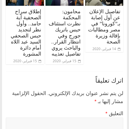
تفاصيل الإعلان
محامون:
إطلاق سراح
عن أول إصابة
المحكمة
الصحفية آية
بـ”كورونا” في
نظرت استئناف
حامد.. وأول
مصر ومطالبات
حبس باتريك
نظر لتجديد
بإقالة وزيرة
جورج وفي
حبس الصحفي
الصحة
انتظار القرار..
السيد عبد اللاه
والباحث يروي
أمام دائرة
14 فبراير، 2020
تفاصيل تعذيبه
المشورة
15 فبراير، 2020
15 فبراير، 2020
اترك تعليقاً
لن يتم نشر عنوان بريدك الإلكتروني.
الحقول الإلزامية
مشار إليها بـ
*
التعليق
*