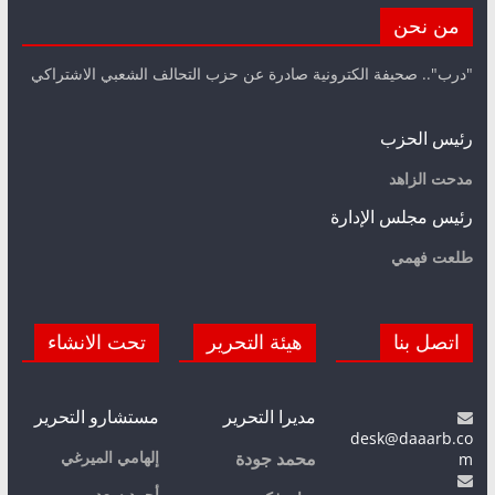
من نحن
"درب".. صحيفة الكترونية صادرة عن حزب التحالف الشعبي الاشتراكي
رئيس الحزب
مدحت الزاهد
رئيس مجلس الإدارة
طلعت فهمي
اتصل بنا
هيئة التحرير
تحت الانشاء
مديرا التحرير
مستشارو التحرير
desk@daaarb.co
m
إلهامي الميرغي
محمد جودة