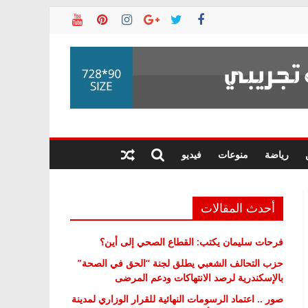
رياضة
منوعات
فيديو
أحدث المقالات
فرحات سليمان يكتب: القطاع الصحي إلى أين؟
حزب التحالف الشعبي يطلق لجنة “الحق في الصحة”
بالإسكندرية لرصد الانتهاكات ودعم المرضى
صور .. اعتماد الرسومات النهائية للقرار الوزاري لمدينة