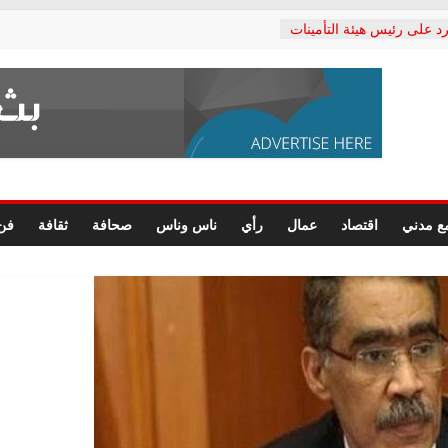
د على رئيس هيئة التأمينات
حفي: إنكار الأزمة لا ينهي
 المعاشات.. ونطالب بكشف
ة
 يكتب: القطاع الصحي إلى
الشعبي يطلق لجنة “الحق
إسكندرية لرصد الانتهاكات
الرسومات النهائية للقرار
ع مدني
اقتصاد
عمال
رأي
ناس وناس
صحافة
ثقافة
فن
 الصحفيين.. وانتهاء أعمال
لإداري
 لحقوق الإنسان يعلن
دكتور محمد زهران.. ويؤكد:
وضمانات المحاكمة العادلة