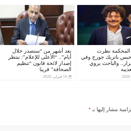
المحكمة نظرت
بعد أشهر من “ستصدر خلال
حبس باتريك جورج وفي
أيام”.. “الأعلى للإعلام”: ننتظر
قرار.. والباحث يروي
إصدار لائحة قانون “تنظيم
ذيبه
الصحافة” قريبا
16 فبراير، 2020
زامية مشار إليها بـ
*