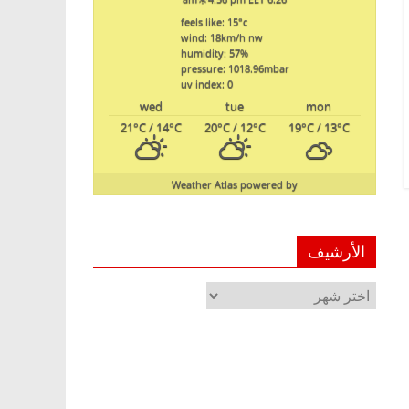
feels like: 15
°c
wind: 18
km/h
nw
humidity: 57
%
pressure: 1018.96
mbar
uv index: 0
wed
tue
mon
21
°C
/ 14
°C
20
°C
/ 12
°C
19
°C
/ 13
°C
Weather Atlas
powered by
الأرشيف
الأرشيف