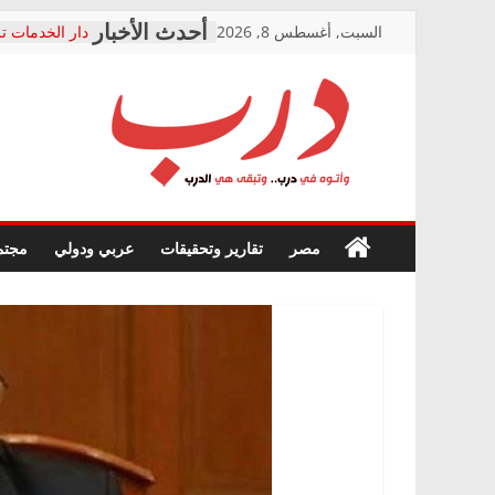
Skip
السبت, أغسطس 8, 2026
دار الخدمات تر
to
بعد مؤتمره الص
معاناة أصحاب
content
الشركة المنفذ
فرحات سليمان
درب
أين؟
حزب التحالف 
في الصحة” بال
وأتوه
ودعم المرضى
صور .. اعتماد 
في
مصر
تقارير وتحقيقات
عربي ودولي
مجتم
الوزاري لمدينة
درب..
إنشاء المبنى ا
وتبقى
المجلس القومي
هي
متابعة قضية ال
الدرب
قرينة البراءة 
حق أصيل