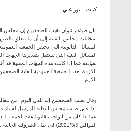
كتبت – نور علي
مصر
ناس وناس
الرئيسية
مصر
ناس وناس
قال ضياء رشوان نقيب الصحفيين إن مجلس ا
لخالق فاروق.. خبير اقتصادي
في ذكرى رحيله.. د. نور ف
انتخابات مجلس النقابة إلى أن ما يتعلق بالظر
ذكرى ميلاده وحيداً على أبواب
قانوني دافع عن قضايا الو
المسائل القانونية التي تختص الجمعية العمومية
للحرية (بروفايل)
المسائل الفنية التي تستقل بتقديرها الجهات الم
26 يناير، 2026
سيادته عما إذا كانت هذه الجهات المعنية قد أف
اللازمة لعقد الجمعية العمومية لنقابة الصحفي
اللازم.
وقال نقيب الصحفيين إنه تلقى اليوم، من مع
ردا على طلب مجلس النقابة المرسل لسيادته ل
عما إذا كان من الواجب قانونا عقد الجمعية الع
الموافق 2021/3/5) في ظل الظروف الحالية لجائحة كورونا.