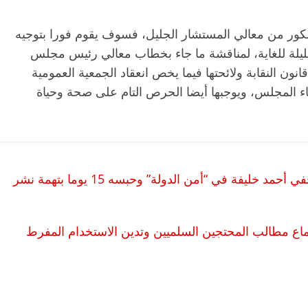
كور من معالي المستشار الجليل، فسوف يقوم فورا بتوجيه
 قليلة للغاية، لمناقشة ما جاء بخطاب معالي رئيس مجلس
نون النقابة ولائحتها فيما يخص انعقاد الجمعية العمومية
ضاء المجلس، ويوجبها أيضا الحرص التام على صحة وحياة
بعد 13 يوما من الاختفاء.. محام: ظهور الصحفي أحمد خليفة في “أمن الدولة” وحبسه 15 يوما بتهمة نشر
ماع مطالب المحتجين السلميين وتدين الاستخدام المفرط