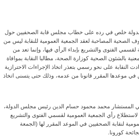
الرئيسية
مصر
ناس وناس
ا
لدولة خلص في رده على خطاب مجلس قابة الصحفيين حول
مقعد شاغر على مائدة الإفطار.. يحيى
مقع
رحات فقيه
حسين عبدالهادي فارس مقاومة
رمض
وف الصحية المصاحبة لعقد الجمعية العمومية للنقابة ليس من
طن وانحاز
الخصخصة الذي دافع عن المال العام
اقت
 لقسمي الفتوى والتشريع بإبداء الرأي فيها، وإنما تعد من
(بروفايل)
الحبايب
عنية بالشئون الصحية كوزارة الصحة، مطالبا النقابة بموافاة
21 فبراير، 2026
22 
ادت النقابة على نحو رسمي بتعذر اتخاذ الإجراءات الاحترازية
ين في موعدها المقرر قانونا من عدمه، وذلك حتى يتسنى اتخاذ
الي المستشار محمد محمود حسام الدين رئيس مجلس الدولة،
استطلاع رأي الجمعية العمومية لقسمي الفتوى والتشريع
مومية لنقابة الصحفيين في الموعد المقرر لها (الجمعة