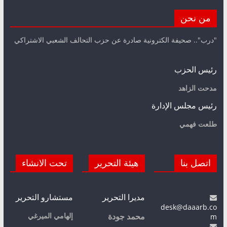
من نحن
"درب".. صحيفة الكترونية صادرة عن حزب التحالف الشعبي الاشتراكي
رئيس الحزب
مدحت الزاهد
رئيس مجلس الإدارة
طلعت فهمي
اتصل بنا
هيئة التحرير
تحت الانشاء
مديرا التحرير
مستشارو التحرير
desk@daaarb.co
m
إلهامي الميرغي
محمد جودة