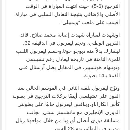
الترجيح (6-5)، حيث انتهت المباراة في الوقت
الأصلي والإضافي بنتيجة التعادل السلبي في مباراة
أقيمت على ملعب “ويمبيلي”.
اوشهدت لمباراة شهدت إصابة محمد صلاح، قائد
الفريق الوطني، ونجم ليفربول في الدقيقة 32،
ليشارك بدلاً منه ديوجو جوتا.وحسم ليفربول اللقب
للمرة الثامنة في تاريخه ليعادل رقم تشيلسي
وتوتنهام هوتسبير، في المقابل يظل آرسنال على
القمة بـ14 بطولة.
وتوّج ليفربول بلقبه الثاني في الموسم الحالي بعد
الفوز على تشيلسي أيضًا بركلات الترجيح في بطولة
كأس الكاراباو.وينافس ليفربول حاليًا على بطولتي
الدوري الإنجليزي مع مانشستر سيتي، بجانب
مسابقة دوري أبطال أوروبا من خلال مواجهة ريال
مدريد في النهائي يوم 28 الشهر.