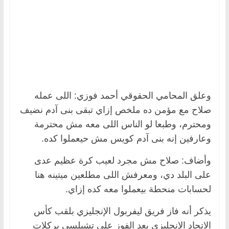
وعلق المحامي الحقوقي أحمد فوزي: اللى عمله
صلاح مع مؤمن ده ملخص إزاي تبقى بنى آدم نضيف
ومحترم، وطبعا لو الناس اللى معه مش محترمة
وعارفين إنه بنى آدم كويس مش حيعملوا كده.
وأضاف: صلاح مش مجرد لعيب كرة عظيم عدى
على البلد دي، ومعرفش اللى مطلعين ميتينه هنا
لحسابات منحطة بيعملوا معه كده إزاي.
يذكر أنه فاز فريق ليفربول الإنجليزي بلقب كأس
الاتحاد الإنجليزي بعد الفوز على تشيلسي بركلات