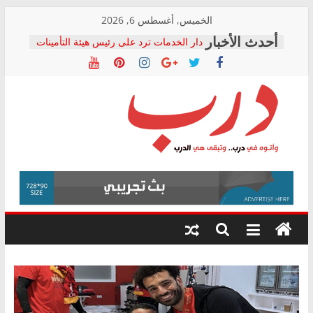
Skip
الخميس, أغسطس 6, 2026
to
دار الخدمات ترد على رئيس هيئة التأمينات
content
بعد مؤتمره الصحفي: إنكار الأزمة لا ينهي
معاناة أصحاب المعاشات.. ونطالب بكشف
الشركة المنفذة
فرحات سليمان يكتب: القطاع الصحي إلى
أين؟
حزب التحالف الشعبي يطلق لجنة “الحق
درب
في الصحة” بالإسكندرية لرصد الانتهاكات
ودعم المرضى
صور .. اعتماد الرسومات النهائية للقرار
وأتوه
الوزاري لمدينة الصحفيين.. وانتهاء أعمال
في
إنشاء المبنى الإداري
درب..
المجلس القومي لحقوق الإنسان يعلن
وتبقى
متابعة قضية الدكتور محمد زهران.. ويؤكد:
هي
قرينة البراءة وضمانات المحاكمة العادلة
حق أصيل
الدرب