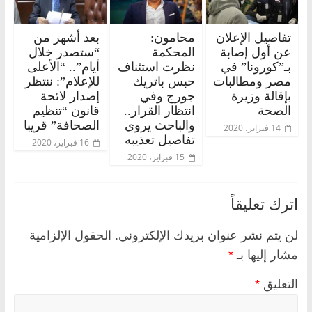
تفاصيل الإعلان
محامون:
بعد أشهر من
عن أول إصابة
المحكمة
“ستصدر خلال
بـ”كورونا” في
نظرت استئناف
أيام”.. “الأعلى
مصر ومطالبات
حبس باتريك
للإعلام”: ننتظر
بإقالة وزيرة
جورج وفي
إصدار لائحة
الصحة
انتظار القرار..
قانون “تنظيم
والباحث يروي
الصحافة” قريبا
14 فبراير، 2020
تفاصيل تعذيبه
16 فبراير، 2020
15 فبراير، 2020
اترك تعليقاً
لن يتم نشر عنوان بريدك الإلكتروني.
الحقول الإلزامية
مشار إليها بـ
*
التعليق
*