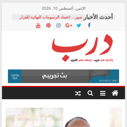
Skip
الإثنين, أغسطس 10, 2026
to
صور .. اعتماد الرسومات النهائية للقرار
content
الوزاري لمدينة الصحفيين.. وانتهاء أعمال
إنشاء المبنى الإداري
النائبة مها عبد الناصر تعلن تقدمها بقانون
حرية تداول المعلومات للبرلمان خلال
الأسبوع الأخير لدور الانعقاد
نقيب الصحفيين يخاطب الوزراء
درب
والمحافظين ويتقدم بـ 10 بلاغات للنائب
العام ضد مؤسسات تستغل المتدربين
فرحات سليمان يكتب: القطاع الصحي إلى
وأتوه
أين؟
في
حزب التحالف الشعبي يطلق لجنة “الحق
درب..
في الصحة” بالإسكندرية لرصد الانتهاكات
وتبقى
ودعم المرضى
هي
الدرب