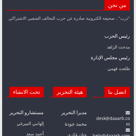
من نحن
"درب".. صحيفة الكترونية صادرة عن حزب التحالف الشعبي الاشتراكي
رئيس الحزب
مدحت الزاهد
رئيس مجلس الإدارة
طلعت فهمي
اتصل بنا
هيئة التحرير
تحت الانشاء
مديرا التحرير
مستشارو التحرير
desk@daaarb.co
m
إلهامي الميرغي
محمد جودة
أحمد سعد
حنان فكري
help@daaarb.com