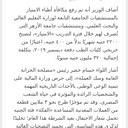
أضاف الوزير أنه تم رفع مكافأة أطباء الامتياز
بالمستشفيات الجامعية التابعة لوزارة التعليم العالي
والبحث العلمي، ومستشفيات جامعة الأزهر التى
تُصرف لهم خلال فترة التدريب «الامتياز»، لتصبح
٢٢٠٠ جنيه شهريًا بدلاً من ٤٠٠ جنيه، اعتبارًا من
خريجي كليات الطب دفعة ديسمبر ٢٠١٩، بتكلفة
إجمالية ٣٢٠ مليون جنيه سنويًا.
أشار اللواء حسام خضر رئيس «مصلحة الخزانة
العامة وسك العملة»، إلى حرص وزارة المالية على
تنمية الوعى الوطنى بالأحداث التاريخية المهمة
والشخصيات الرائدة والمؤثرة فى حياة الشعب
المصرى، وقد تم مؤخرًا طرح نحو ٣ ملايين قطعة
من العملات المعدنية المساعدة «الفكة» فئة الجنيه
تحمل شعار الاحتفال بعيد الشرطة هذا العام؛ تخليدًا
لذكرى هذه المناسبة، التى تجسد التضحيات الغالية