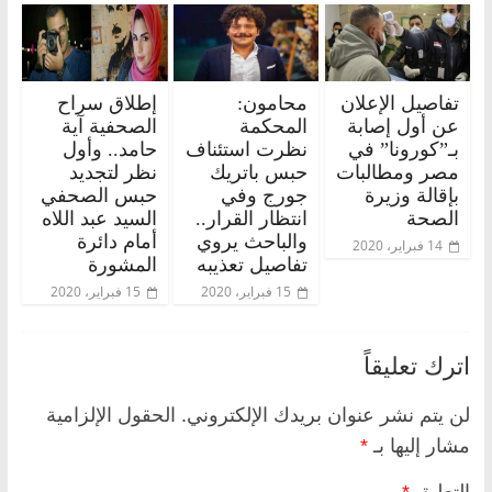
تفاصيل الإعلان
محامون:
إطلاق سراح
عن أول إصابة
المحكمة
الصحفية آية
بـ”كورونا” في
نظرت استئناف
حامد.. وأول
مصر ومطالبات
حبس باتريك
نظر لتجديد
بإقالة وزيرة
جورج وفي
حبس الصحفي
الصحة
انتظار القرار..
السيد عبد اللاه
والباحث يروي
أمام دائرة
14 فبراير، 2020
تفاصيل تعذيبه
المشورة
15 فبراير، 2020
15 فبراير، 2020
اترك تعليقاً
لن يتم نشر عنوان بريدك الإلكتروني.
الحقول الإلزامية
مشار إليها بـ
*
التعليق
*