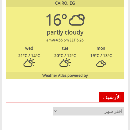
CAIRO, EG
16°
partly cloudy
4:56 pm EET
6:26 am
wed
tue
mon
21
°C
/ 14
°C
20
°C
/ 12
°C
19
°C
/ 13
°C
Weather Atlas
powered by
الأرشيف
الأرشيف