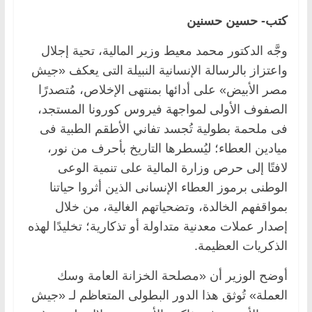
كتب- حسين حسنين
وجَّه الدكتور محمد معيط وزير المالية، تحية إجلال
واعتزاز بالرسالة الإنسانية النبيلة التى يعكف «جيش
مصر الأبيض» على أدائها بمنتهى الإخلاص، مُتصدرًا
الصفوف الأولى لمواجهة فيروس كورونا المستجد،
فى ملحمة بطولية تُجسد تفاني الأطقم الطبية فى
ميادين العطاء؛ ليُسطرها التاريخ بأحرف من نور،
لافتًا إلى حرص وزارة المالية على تنمية الوعى
الوطنى برموز العطاء الإنسانى الذين أثروا حياتنا
بمواقفهم الخالدة، وتضحياتهم الغالية، من خلال
إصدار عملات معدنية متداولة أو تذكارية؛ تخليدًا لهذه
الذكريات العظيمة.
أوضح الوزير أن «مصلحة الخزانة العامة وسك
العملة» تُوثق هذا الدور البطولى المتعاظم لـ «جيش