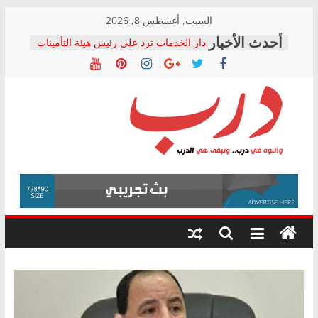
Skip
السبت, أغسطس 8, 2026
to
دار الخدمات ترد على رئيس هيئة التأمينات
content
بعد مؤتمره الصحفي: إنكار الأزمة لا ينهي
معاناة أصحاب المعاشات.. ونطالب بكشف
الشركة المنفذة
فرحات سليمان يكتب: القطاع الصحي إلى
أين؟
حزب التحالف الشعبي يطلق لجنة “الحق
درب
في الصحة” بالإسكندرية لرصد الانتهاكات
ودعم المرضى
صور .. اعتماد الرسومات النهائية للقرار
وأتوه
الوزاري لمدينة الصحفيين.. وانتهاء أعمال
في
إنشاء المبنى الإداري
درب..
المجلس القومي لحقوق الإنسان يعلن
وتبقى
متابعة قضية الدكتور محمد زهران.. ويؤكد:
هي
قرينة البراءة وضمانات المحاكمة العادلة
حق أصيل
الدرب