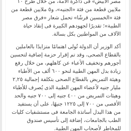
مصر الأبيض» فى ذاكرة الأمة، من خلال طرح ١٠
ملايين قطعة من فئة «الجنيه»، و٥ ملايين قطعة من
فئة «الخمسين قرشًا» تحمل شعار «فرق مصر
الطبية»؛ تقديرًا لجهودهم الكبيرة فى إنقاذ حياة
الآلاف من المواطنين بكل بسالة.
أكد الوزير أن الدولة تُولى اهتمامًا متزايدًا بالعاملين
بالقطاع الصحى، وقد تم إقرار حزمة إضافية لتحسين
أجورهم وتخفيف الأعباء عن كاهلهم، من خلال رفع
زيادة بدل المهن الطبية لنحو ٦٠٠ ألف من الأطباء
وهيئة التمريض بالقطاع الصحى بتكلفة إجمالية ٢,٢٥
مليار جنيه لأعضاء المهن الطبية الذى يُصرف للأطباء
وهيئات التمريض من ٤٠٠ جنيه إلى ٧٠٠ جنيه والحد
الأقصى من ٧٠٠ إلى ١٢٢٥ جنيهًا، على أن يستفيد
من هذا البدل أساتذة الجامعة فى مستشفيات كليات
الطب بالجامعات، إضافة إلى تأسيس صندوق
للمخاطر لأصحاب المهن الطبية.