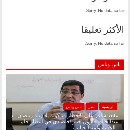
Sorry. No data so far.
الأكثر تعليقا
Sorry. No data so far.
ناس وناس
الرئيسية
مصر
ناس وناس
مقعد شاغر على الإفطار وبلكونة بلا زينة رمضان.. د.
عبدالخالق فاروق خبير اقتصادي في انتظار حلم
الحرية ولمة الحبايب