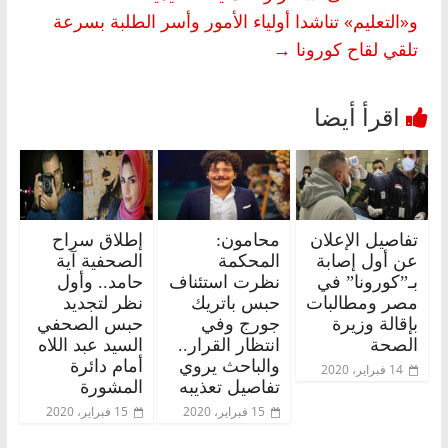
و«التعليم» تناشدا أولياء الأمور وأسر الطلبة بسرعة
تلقي لقاح كورونا
→
تفاصيل الإعلان
محامون:
إطلاق سراح
عن أول إصابة
المحكمة
الصحفية آية
بـ”كورونا” في
نظرت استئناف
حامد.. وأول
مصر ومطالبات
حبس باتريك
نظر لتجديد
بإقالة وزيرة
جورج وفي
حبس الصحفي
الصحة
انتظار القرار..
السيد عبد اللاه
والباحث يروي
أمام دائرة
14 فبراير، 2020
تفاصيل تعذيبه
المشورة
15 فبراير، 2020
15 فبراير، 2020