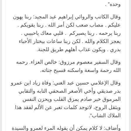
وحده” .
وقال الكاتب والروائي إبراهيم عبد المجيد: ربنا يهون
عليكم . مصاب صعب لكن أمر الله . ربنا يقويكم .
ربنا يرحمه . ربنا يصبركم . قلبي معاك ياحبيبي .
يعجز الكلام والله . لكن ربنا ساعات بيختار الأحباء
بدري . ويكون عذاب أهلهم طريق للجنة.
وقال السفير معصوم مرزوق: خالص العزاء. رحمه
الله رحمة واسعة واسكنه فسيح جناته.
وقال الإعلامي حسين عبد الغني: وفاة زياد ابن عمرو
بدر صديقي وأخي الأصغر الصحفي النابه والنقابي
المرموق خبر صادم يمزق القلب ويحزن النفس
ويثقل الروح، لاتوجد كلمات تعبر عن الألم لفقد هذا
الملاك الشاب”.
وأضاف: لا كلام يمكن أن يقوله المرء لعمرو والسيدة