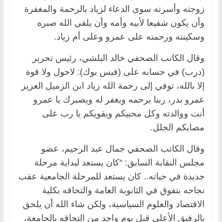
زوجته وأسرته سوى الدعاء لزياد بالرحمة والمغفرة
وأن يكون شفيعا لأبيه وأمه وأن يلقي الله صبره
وسكينته ورحمته على عمرو وعلى أم زياد.
وقال الكاتب الصحفي خالد البلشي، رئيس تحرير
(درب) في حسابه على (فيس بوك): لاحول ولا قوة
إلا بالله، توفي إلى رحمة الله زياد ابن الزميل العزيز
عمرو بدر، ربنا يرحمه ويغفر له ويصبرك يا عمرو
أنت ووالدته وكل محبيكم ويقويكم يا رب على
مصابكم الجلل.
وقال الكاتب الصحفي جمال عبد الرحيم، عضو
مجلس النقابة السابق: “كان يستعد لبداية مرحلة
جديدة في حياته.. كان يستعد للمرحلة الجامعية عقب
نجاحه بتفوق في الثانوية العامة والتحاقه بكلية
الاقتصاد والعلوم السياسية، ولكن شاء الله أن يلحق
بالرفيق الأعلى قبل يوم واحد من التحاقه بالجامعة،