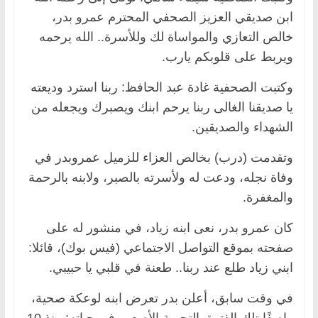
ابن صديقي العزيز الصحفي المحترم عمرو بدر،
خالص التعازي والمواساة لك وللأسرة.. الله يرحمه
ويربط على قلوبكم يارب.
وكتبت الصحفية غادة عبد الحافظ: ربنا استرد وديعته
يا صديقنا الغالى ربنا يرحم ابنك ويصبرك ويجعله من
الشهداء والصديقين.
وتقدمت (درب) بخالص العزاء للزميل عمروبدر في
وفاة نجله، ودعت له ولأسرته بالصبر، ولابنه بالرحمة
والمغفرة.
كان عمرو بدر، نعى ابنه زياد، في منشور له على
صفحته بموقع التواصل الاجتماعي (فيس بوك)، قائلا:
ابني زياد طلع عند ربنا.. طعنة في قلبي يا حبيبي.
في وقت سابق، أعلن بدر تعرض ابنه لوعكة صحية،
واصفًا تلك الفترة بالتجربة الأصعب في حياته: منذ 10