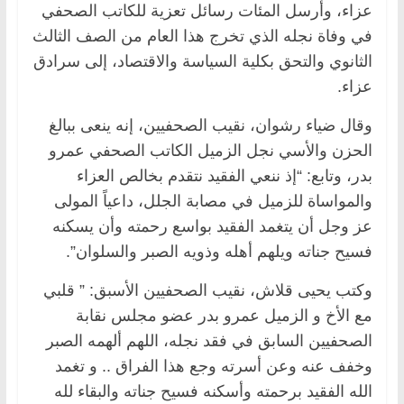
عزاء، وأرسل المئات رسائل تعزية للكاتب الصحفي
في وفاة نجله الذي تخرج هذا العام من الصف الثالث
الثانوي والتحق بكلية السياسة والاقتصاد، إلى سرادق
عزاء.
وقال ضياء رشوان، نقيب الصحفيين، إنه ينعى ببالغ
الحزن والأسي نجل الزميل الكاتب الصحفي عمرو
بدر، وتابع: “إذ ننعي الفقيد نتقدم بخالص العزاء
والمواساة للزميل في مصابة الجلل، داعياً المولى
عز وجل أن يتغمد الفقيد بواسع رحمته وأن يسكنه
فسيح جناته ويلهم أهله وذويه الصبر والسلوان”.
وكتب يحيى قلاش، نقيب الصحفيين الأسبق: ” قلبي
مع الأخ و الزميل عمرو بدر عضو مجلس نقابة
الصحفيين السابق في فقد نجله، اللهم ألهمه الصبر
وخفف عنه وعن أسرته وجع هذا الفراق .. و تغمد
الله الفقيد برحمته وأسكنه فسيح جناته والبقاء لله