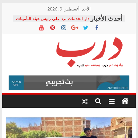
Skip
الأحد, أغسطس 9, 2026
to
دار الخدمات ترد على رئيس هيئة التأمينات
content
بعد مؤتمره الصحفي: إنكار الأزمة لا ينهي
معاناة أصحاب المعاشات.. ونطالب بكشف
الشركة المنفذة
فرحات سليمان يكتب: القطاع الصحي إلى
أين؟
حزب التحالف الشعبي يطلق لجنة “الحق
درب
في الصحة” بالإسكندرية لرصد الانتهاكات
ودعم المرضى
صور .. اعتماد الرسومات النهائية للقرار
وأتوه
الوزاري لمدينة الصحفيين.. وانتهاء أعمال
في
إنشاء المبنى الإداري
درب..
المجلس القومي لحقوق الإنسان يعلن
وتبقى
متابعة قضية الدكتور محمد زهران.. ويؤكد:
هي
قرينة البراءة وضمانات المحاكمة العادلة
حق أصيل
الدرب