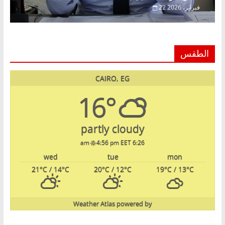
22 فبراير، 2026
الطقس
CAIRO, EG
16°
partly cloudy
4:56 pm EET
6:26 am
wed
tue
mon
21
°C
/ 14
°C
20
°C
/ 12
°C
19
°C
/ 13
°C
Weather Atlas
powered by